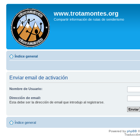
www.trotamontes.org
Compartir información de rutas de senderismo
Índice general
Enviar email de activación
Nombre de Usuario:
Dirección de email:
Esta debe ser la dirección de email que introdujo al registrarse.
Índice general
Powered by
phpBB
©
Traducción