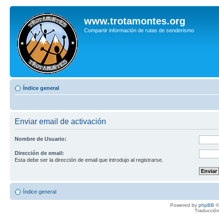
www.trotamontes.org
Compartir información de rutas de senderismo
Índice general
Enviar email de activación
Nombre de Usuario:
Dirección de email:
Esta debe ser la dirección de email que introdujo al registrarse.
Índice general
Powered by
phpBB
©
Traducción