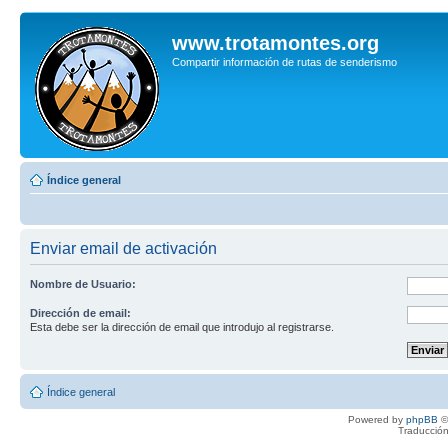
www.trotamontes.org
Compartir información de rutas de senderismo
Índice general
Enviar email de activación
Nombre de Usuario:
Dirección de email:
Esta debe ser la dirección de email que introdujo al registrarse.
Índice general
Powered by
phpBB
©
Traducción