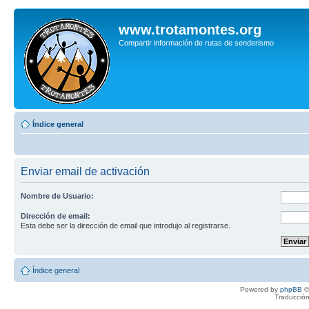
www.trotamontes.org
Compartir información de rutas de senderismo
Índice general
Enviar email de activación
Nombre de Usuario:
Dirección de email:
Esta debe ser la dirección de email que introdujo al registrarse.
Índice general
Powered by
phpBB
©
Traducción