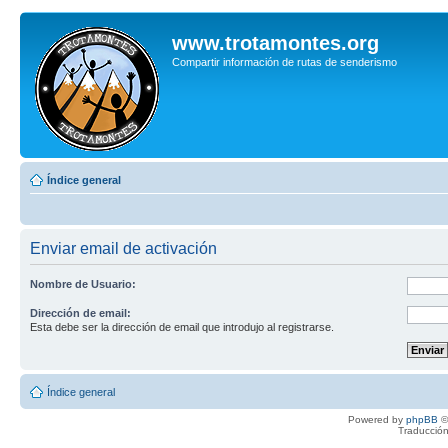
www.trotamontes.org
Compartir información de rutas de senderismo
Índice general
Enviar email de activación
Nombre de Usuario:
Dirección de email:
Esta debe ser la dirección de email que introdujo al registrarse.
Índice general
Powered by
phpBB
©
Traducción