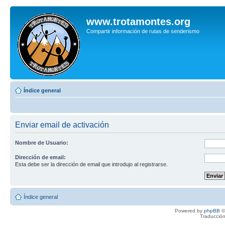
www.trotamontes.org
Compartir información de rutas de senderismo
Índice general
Enviar email de activación
Nombre de Usuario:
Dirección de email:
Esta debe ser la dirección de email que introdujo al registrarse.
Índice general
Powered by
phpBB
©
Traducción