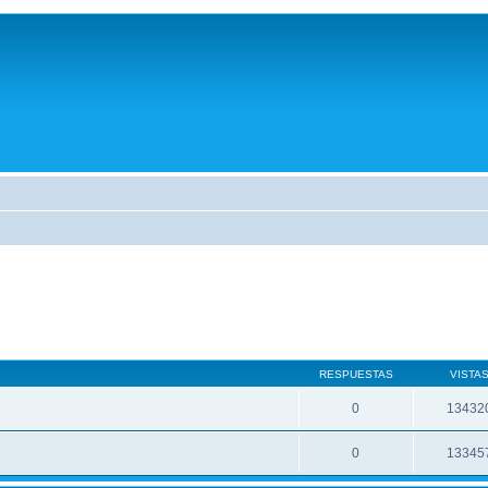
RESPUESTAS
VISTA
0
13432
0
13345