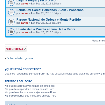
Laguna Negra y Pico Urbión
por
carlos
» Lun Mar 25, 2013 8:55 pm
Senda Del Cares: Poncebos - Caín - Poncebos
por
carlos
» Lun Mar 25, 2013 8:54 pm
Parque Nacional de Ordesa y Monte Perdido
por
carlos
» Lun Mar 25, 2013 8:51 pm
Puerto de La Puebla a Peña De La Cabra
por
carlos
» Lun Mar 25, 2013 8:48 pm
Mostrar te
Publicar un nuevo
tema
Volver a Índice general
¿QUIÉN ESTÁ CONECTADO?
Usuarios navegando por este Foro: No hay usuarios registrados visitando el Foro y 1 in
PERMISOS DEL FORO
No puede
abrir nuevos temas en este Foro
No puede
responder a temas en este Foro
No puede
editar sus mensajes en este Foro
No puede
borrar sus mensajes en este Foro