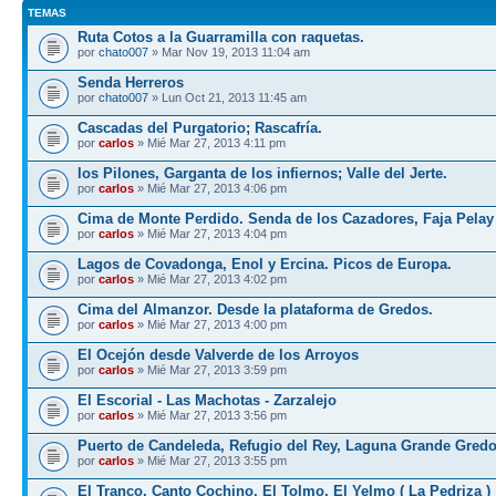
TEMAS
Ruta Cotos a la Guarramilla con raquetas.
por
chato007
» Mar Nov 19, 2013 11:04 am
Senda Herreros
por
chato007
» Lun Oct 21, 2013 11:45 am
Cascadas del Purgatorio; Rascafría.
por
carlos
» Mié Mar 27, 2013 4:11 pm
los Pilones, Garganta de los infiernos; Valle del Jerte.
por
carlos
» Mié Mar 27, 2013 4:06 pm
Cima de Monte Perdido. Senda de los Cazadores, Faja Pelay
por
carlos
» Mié Mar 27, 2013 4:04 pm
Lagos de Covadonga, Enol y Ercina. Picos de Europa.
por
carlos
» Mié Mar 27, 2013 4:02 pm
Cima del Almanzor. Desde la plataforma de Gredos.
por
carlos
» Mié Mar 27, 2013 4:00 pm
El Ocejón desde Valverde de los Arroyos
por
carlos
» Mié Mar 27, 2013 3:59 pm
El Escorial - Las Machotas - Zarzalejo
por
carlos
» Mié Mar 27, 2013 3:56 pm
Puerto de Candeleda, Refugio del Rey, Laguna Grande Gred
por
carlos
» Mié Mar 27, 2013 3:55 pm
El Tranco, Canto Cochino, El Tolmo, El Yelmo ( La Pedriza )