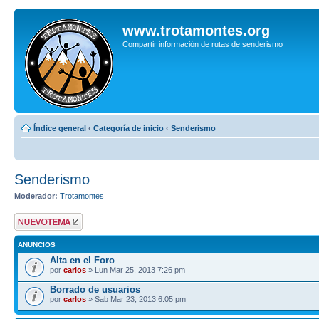
www.trotamontes.org
Compartir información de rutas de senderismo
Índice general
‹
Categoría de inicio
‹
Senderismo
Senderismo
Moderador:
Trotamontes
Publicar un nuevo
tema
ANUNCIOS
Alta en el Foro
por
carlos
» Lun Mar 25, 2013 7:26 pm
Borrado de usuarios
por
carlos
» Sab Mar 23, 2013 6:05 pm