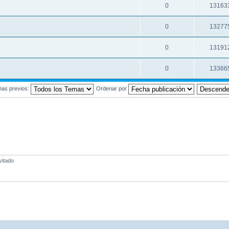
0
13163
0
13277
0
13191
0
13366
mas previos:
Ordenar por
vitado