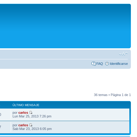
FAQ
Identificarse
36 temas • Página
1
de
1
S
ÚLTIMO MENSAJE
por
carlos
0
Lun Mar 25, 2013 7:26 pm
por
carlos
7
Sab Mar 23, 2013 6:05 pm