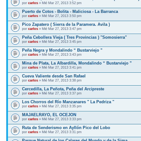
por
carlos
» Mié Mar 27, 2013 3:52 pm
Puerto de Cotos - Bolita - Maliciosa - La Barranca
por
carlos
» Mié Mar 27, 2013 3:50 pm
Pico Zapatero ( Sierra de la Paramera. Avila )
por
carlos
» Mié Mar 27, 2013 3:47 pm
Peña Cebollera Vieja ( Tres Provincias ) "Somosierra"
por
carlos
» Mié Mar 27, 2013 3:45 pm
Peña Negra y Mondalindo “ Bustarviejo ”
por
carlos
» Mié Mar 27, 2013 3:43 pm
Mina de Plata, La Albardilla, Mondalindo “ Bustarviejo ”
por
carlos
» Mié Mar 27, 2013 3:41 pm
Cueva Valiente desde San Rafael
por
carlos
» Mié Mar 27, 2013 3:38 pm
Cercedilla, La Peñota, Peña del Arcipreste
por
carlos
» Mié Mar 27, 2013 3:37 pm
Los Chorros del Río Manzanares " La Pedriza "
por
carlos
» Mié Mar 27, 2013 3:35 pm
MAJAELRAYO, EL OCEJON
por
carlos
» Mié Mar 27, 2013 3:33 pm
Ruta de Senderismo en Ayllón Pico del Lobo
por
carlos
» Mié Mar 27, 2013 3:31 pm
Parque Natural de los Calares del Mundo y de la Sima