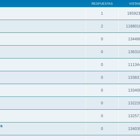
RESPUESTAS
VISTA
1
18592
2
118801
0
13448
0
13631
0
11134
0
13383
0
13340
0
13222
0
13257
os
0
13403