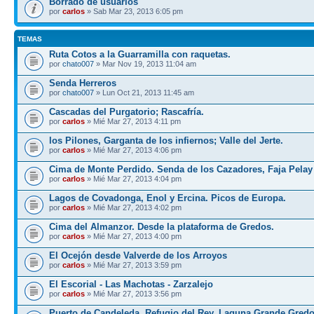
Borrado de usuarios
por
carlos
» Sab Mar 23, 2013 6:05 pm
TEMAS
Ruta Cotos a la Guarramilla con raquetas.
por
chato007
» Mar Nov 19, 2013 11:04 am
Senda Herreros
por
chato007
» Lun Oct 21, 2013 11:45 am
Cascadas del Purgatorio; Rascafría.
por
carlos
» Mié Mar 27, 2013 4:11 pm
los Pilones, Garganta de los infiernos; Valle del Jerte.
por
carlos
» Mié Mar 27, 2013 4:06 pm
Cima de Monte Perdido. Senda de los Cazadores, Faja Pelay
por
carlos
» Mié Mar 27, 2013 4:04 pm
Lagos de Covadonga, Enol y Ercina. Picos de Europa.
por
carlos
» Mié Mar 27, 2013 4:02 pm
Cima del Almanzor. Desde la plataforma de Gredos.
por
carlos
» Mié Mar 27, 2013 4:00 pm
El Ocejón desde Valverde de los Arroyos
por
carlos
» Mié Mar 27, 2013 3:59 pm
El Escorial - Las Machotas - Zarzalejo
por
carlos
» Mié Mar 27, 2013 3:56 pm
Puerto de Candeleda, Refugio del Rey, Laguna Grande Gred