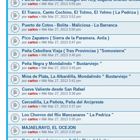
por
carlos
» Mié Mar 27, 2013 3:55 pm
El Tranco, Canto Cochino, El Tolmo, El Yelmo ( La Pedriza )
por
carlos
» Mié Mar 27, 2013 3:52 pm
Puerto de Cotos - Bolita - Maliciosa - La Barranca
por
carlos
» Mié Mar 27, 2013 3:50 pm
Pico Zapatero ( Sierra de la Paramera. Avila )
por
carlos
» Mié Mar 27, 2013 3:47 pm
Peña Cebollera Vieja ( Tres Provincias ) "Somosierra"
por
carlos
» Mié Mar 27, 2013 3:45 pm
Peña Negra y Mondalindo “ Bustarviejo ”
por
carlos
» Mié Mar 27, 2013 3:43 pm
Mina de Plata, La Albardilla, Mondalindo “ Bustarviejo ”
por
carlos
» Mié Mar 27, 2013 3:41 pm
Cueva Valiente desde San Rafael
por
carlos
» Mié Mar 27, 2013 3:38 pm
Cercedilla, La Peñota, Peña del Arcipreste
por
carlos
» Mié Mar 27, 2013 3:37 pm
Los Chorros del Río Manzanares " La Pedriza "
por
carlos
» Mié Mar 27, 2013 3:35 pm
MAJAELRAYO, EL OCEJON
por
carlos
» Mié Mar 27, 2013 3:33 pm