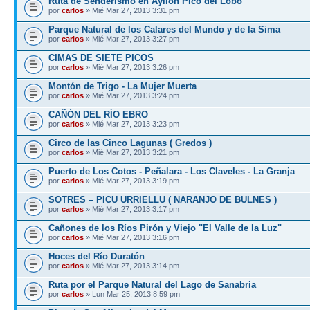
Ruta de Senderismo en Ayllón Pico del Lobo
por
carlos
» Mié Mar 27, 2013 3:31 pm
Parque Natural de los Calares del Mundo y de la Sima
por
carlos
» Mié Mar 27, 2013 3:27 pm
CIMAS DE SIETE PICOS
por
carlos
» Mié Mar 27, 2013 3:26 pm
Montón de Trigo - La Mujer Muerta
por
carlos
» Mié Mar 27, 2013 3:24 pm
CAÑÓN DEL RÍO EBRO
por
carlos
» Mié Mar 27, 2013 3:23 pm
Circo de las Cinco Lagunas ( Gredos )
por
carlos
» Mié Mar 27, 2013 3:21 pm
Puerto de Los Cotos - Peñalara - Los Claveles - La Granja
por
carlos
» Mié Mar 27, 2013 3:19 pm
SOTRES – PICU URRIELLU ( NARANJO DE BULNES )
por
carlos
» Mié Mar 27, 2013 3:17 pm
Cañones de los Ríos Pirón y Viejo "El Valle de la Luz"
por
carlos
» Mié Mar 27, 2013 3:16 pm
Hoces del Río Duratón
por
carlos
» Mié Mar 27, 2013 3:14 pm
Ruta por el Parque Natural del Lago de Sanabria
por
carlos
» Lun Mar 25, 2013 8:59 pm