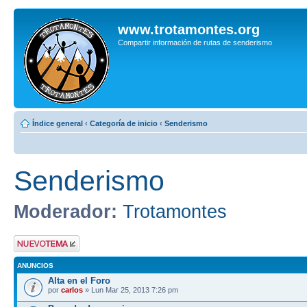
www.trotamontes.org
Compartir información de rutas de senderismo
Índice general
‹
Categoría de inicio
‹
Senderismo
Senderismo
Moderador:
Trotamontes
Publicar un nuevo
tema
ANUNCIOS
Alta en el Foro
por
carlos
» Lun Mar 25, 2013 7:26 pm