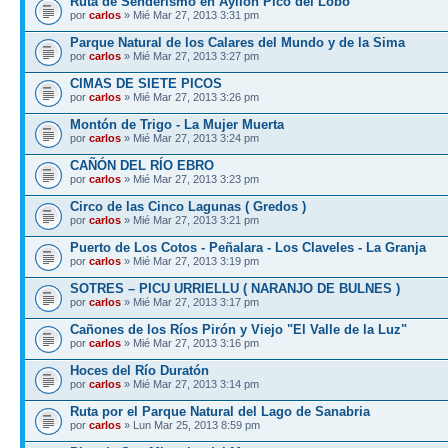
Ruta de Senderismo en Ayllón Pico del Lobo
por
carlos
» Mié Mar 27, 2013 3:31 pm
Parque Natural de los Calares del Mundo y de la Sima
por
carlos
» Mié Mar 27, 2013 3:27 pm
CIMAS DE SIETE PICOS
por
carlos
» Mié Mar 27, 2013 3:26 pm
Montón de Trigo - La Mujer Muerta
por
carlos
» Mié Mar 27, 2013 3:24 pm
CAÑÓN DEL RÍO EBRO
por
carlos
» Mié Mar 27, 2013 3:23 pm
Circo de las Cinco Lagunas ( Gredos )
por
carlos
» Mié Mar 27, 2013 3:21 pm
Puerto de Los Cotos - Peñalara - Los Claveles - La Granja
por
carlos
» Mié Mar 27, 2013 3:19 pm
SOTRES – PICU URRIELLU ( NARANJO DE BULNES )
por
carlos
» Mié Mar 27, 2013 3:17 pm
Cañones de los Ríos Pirón y Viejo "El Valle de la Luz"
por
carlos
» Mié Mar 27, 2013 3:16 pm
Hoces del Río Duratón
por
carlos
» Mié Mar 27, 2013 3:14 pm
Ruta por el Parque Natural del Lago de Sanabria
por
carlos
» Lun Mar 25, 2013 8:59 pm