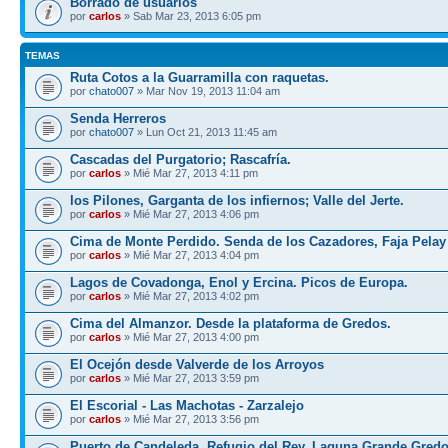
Borrado de usuarios
por
carlos
» Sab Mar 23, 2013 6:05 pm
TEMAS
Ruta Cotos a la Guarramilla con raquetas.
por
chato007
» Mar Nov 19, 2013 11:04 am
Senda Herreros
por
chato007
» Lun Oct 21, 2013 11:45 am
Cascadas del Purgatorio; Rascafría.
por
carlos
» Mié Mar 27, 2013 4:11 pm
los Pilones, Garganta de los infiernos; Valle del Jerte.
por
carlos
» Mié Mar 27, 2013 4:06 pm
Cima de Monte Perdido. Senda de los Cazadores, Faja Pelay
por
carlos
» Mié Mar 27, 2013 4:04 pm
Lagos de Covadonga, Enol y Ercina. Picos de Europa.
por
carlos
» Mié Mar 27, 2013 4:02 pm
Cima del Almanzor. Desde la plataforma de Gredos.
por
carlos
» Mié Mar 27, 2013 4:00 pm
El Ocejón desde Valverde de los Arroyos
por
carlos
» Mié Mar 27, 2013 3:59 pm
El Escorial - Las Machotas - Zarzalejo
por
carlos
» Mié Mar 27, 2013 3:56 pm
Puerto de Candeleda, Refugio del Rey, Laguna Grande Gred