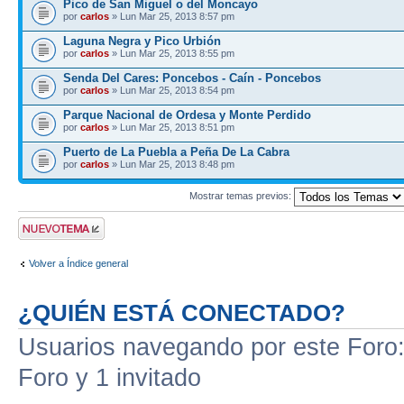
Pico de San Miguel o del Moncayo
por
carlos
» Lun Mar 25, 2013 8:57 pm
Laguna Negra y Pico Urbión
por
carlos
» Lun Mar 25, 2013 8:55 pm
Senda Del Cares: Poncebos - Caín - Poncebos
por
carlos
» Lun Mar 25, 2013 8:54 pm
Parque Nacional de Ordesa y Monte Perdido
por
carlos
» Lun Mar 25, 2013 8:51 pm
Puerto de La Puebla a Peña De La Cabra
por
carlos
» Lun Mar 25, 2013 8:48 pm
Mostrar temas previos:
Publicar un nuevo
tema
Volver a Índice general
¿QUIÉN ESTÁ CONECTADO?
Usuarios navegando por este Foro: 
Foro y 1 invitado