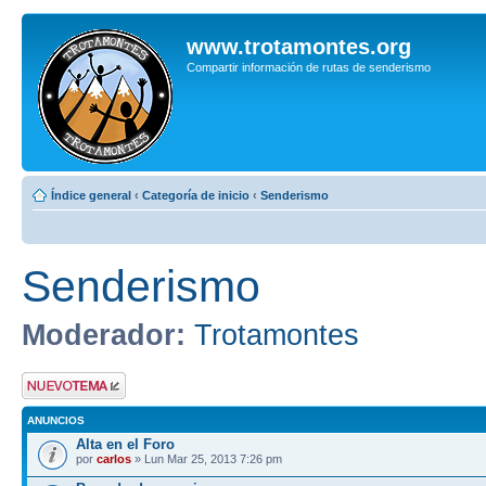
www.trotamontes.org
Compartir información de rutas de senderismo
Índice general
‹
Categoría de inicio
‹
Senderismo
Senderismo
Moderador:
Trotamontes
Publicar un nuevo
tema
ANUNCIOS
Alta en el Foro
por
carlos
» Lun Mar 25, 2013 7:26 pm