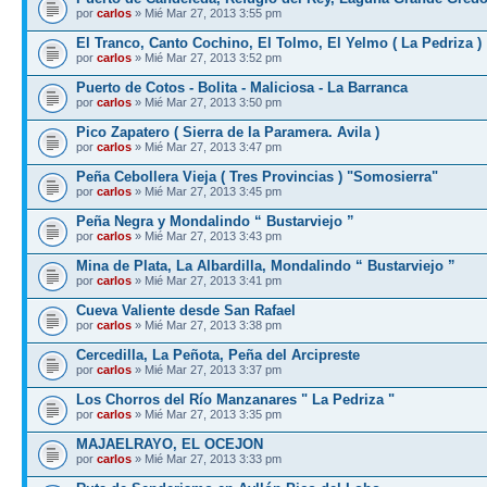
por
carlos
» Mié Mar 27, 2013 3:55 pm
El Tranco, Canto Cochino, El Tolmo, El Yelmo ( La Pedriza )
por
carlos
» Mié Mar 27, 2013 3:52 pm
Puerto de Cotos - Bolita - Maliciosa - La Barranca
por
carlos
» Mié Mar 27, 2013 3:50 pm
Pico Zapatero ( Sierra de la Paramera. Avila )
por
carlos
» Mié Mar 27, 2013 3:47 pm
Peña Cebollera Vieja ( Tres Provincias ) "Somosierra"
por
carlos
» Mié Mar 27, 2013 3:45 pm
Peña Negra y Mondalindo “ Bustarviejo ”
por
carlos
» Mié Mar 27, 2013 3:43 pm
Mina de Plata, La Albardilla, Mondalindo “ Bustarviejo ”
por
carlos
» Mié Mar 27, 2013 3:41 pm
Cueva Valiente desde San Rafael
por
carlos
» Mié Mar 27, 2013 3:38 pm
Cercedilla, La Peñota, Peña del Arcipreste
por
carlos
» Mié Mar 27, 2013 3:37 pm
Los Chorros del Río Manzanares " La Pedriza "
por
carlos
» Mié Mar 27, 2013 3:35 pm
MAJAELRAYO, EL OCEJON
por
carlos
» Mié Mar 27, 2013 3:33 pm