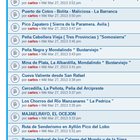
por
carlos
» Mié Mar 27, 2013 3:52 pm
Puerto de Cotos - Bolita - Maliciosa - La Barranca
por
carlos
» Mié Mar 27, 2013 3:50 pm
Pico Zapatero ( Sierra de la Paramera. Avila )
por
carlos
» Mié Mar 27, 2013 3:47 pm
Peña Cebollera Vieja ( Tres Provincias ) "Somosierra"
por
carlos
» Mié Mar 27, 2013 3:45 pm
Peña Negra y Mondalindo “ Bustarviejo ”
por
carlos
» Mié Mar 27, 2013 3:43 pm
Mina de Plata, La Albardilla, Mondalindo “ Bustarviejo ”
por
carlos
» Mié Mar 27, 2013 3:41 pm
Cueva Valiente desde San Rafael
por
carlos
» Mié Mar 27, 2013 3:38 pm
Cercedilla, La Peñota, Peña del Arcipreste
por
carlos
» Mié Mar 27, 2013 3:37 pm
Los Chorros del Río Manzanares " La Pedriza "
por
carlos
» Mié Mar 27, 2013 3:35 pm
MAJAELRAYO, EL OCEJON
por
carlos
» Mié Mar 27, 2013 3:33 pm
Ruta de Senderismo en Ayllón Pico del Lobo
por
carlos
» Mié Mar 27, 2013 3:31 pm
Parque Natural de los Calares del Mundo y de la Sima