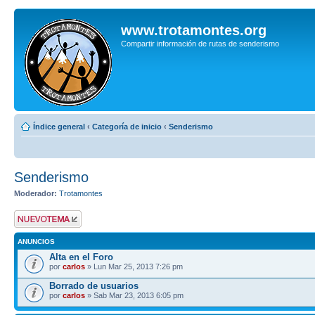
www.trotamontes.org
Compartir información de rutas de senderismo
Índice general
‹
Categoría de inicio
‹
Senderismo
Senderismo
Moderador:
Trotamontes
Publicar un nuevo
tema
ANUNCIOS
Alta en el Foro
por
carlos
» Lun Mar 25, 2013 7:26 pm
Borrado de usuarios
por
carlos
» Sab Mar 23, 2013 6:05 pm