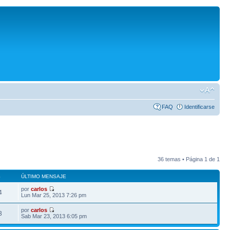
FAQ
Identificarse
36 temas • Página
1
de
1
S
ÚLTIMO MENSAJE
por
carlos
4
Lun Mar 25, 2013 7:26 pm
por
carlos
3
Sab Mar 23, 2013 6:05 pm