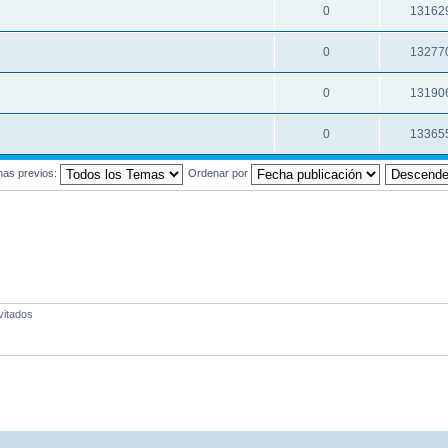
0
13162
0
13277
0
13190
0
13365
mas previos:
Ordenar por
vitados