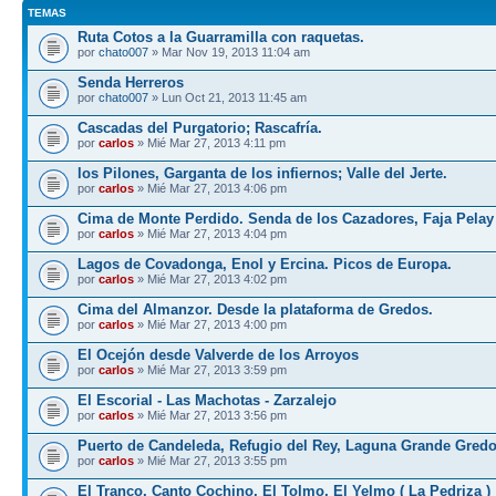
TEMAS
Ruta Cotos a la Guarramilla con raquetas.
por
chato007
» Mar Nov 19, 2013 11:04 am
Senda Herreros
por
chato007
» Lun Oct 21, 2013 11:45 am
Cascadas del Purgatorio; Rascafría.
por
carlos
» Mié Mar 27, 2013 4:11 pm
los Pilones, Garganta de los infiernos; Valle del Jerte.
por
carlos
» Mié Mar 27, 2013 4:06 pm
Cima de Monte Perdido. Senda de los Cazadores, Faja Pelay
por
carlos
» Mié Mar 27, 2013 4:04 pm
Lagos de Covadonga, Enol y Ercina. Picos de Europa.
por
carlos
» Mié Mar 27, 2013 4:02 pm
Cima del Almanzor. Desde la plataforma de Gredos.
por
carlos
» Mié Mar 27, 2013 4:00 pm
El Ocejón desde Valverde de los Arroyos
por
carlos
» Mié Mar 27, 2013 3:59 pm
El Escorial - Las Machotas - Zarzalejo
por
carlos
» Mié Mar 27, 2013 3:56 pm
Puerto de Candeleda, Refugio del Rey, Laguna Grande Gred
por
carlos
» Mié Mar 27, 2013 3:55 pm
El Tranco, Canto Cochino, El Tolmo, El Yelmo ( La Pedriza )