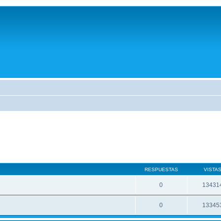
RESPUESTAS
VISTA
0
13431
0
13345