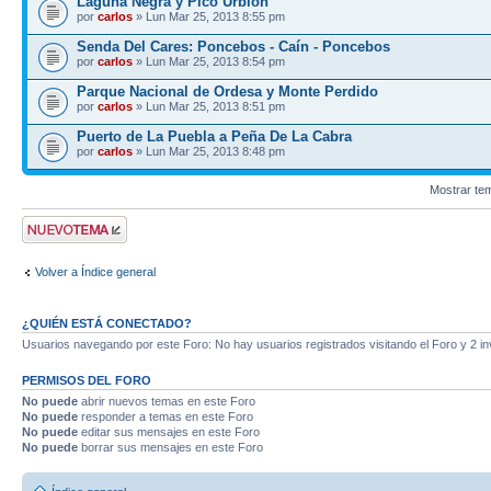
Laguna Negra y Pico Urbión
por
carlos
» Lun Mar 25, 2013 8:55 pm
Senda Del Cares: Poncebos - Caín - Poncebos
por
carlos
» Lun Mar 25, 2013 8:54 pm
Parque Nacional de Ordesa y Monte Perdido
por
carlos
» Lun Mar 25, 2013 8:51 pm
Puerto de La Puebla a Peña De La Cabra
por
carlos
» Lun Mar 25, 2013 8:48 pm
Mostrar te
Publicar un nuevo
tema
Volver a Índice general
¿QUIÉN ESTÁ CONECTADO?
Usuarios navegando por este Foro: No hay usuarios registrados visitando el Foro y 2 in
PERMISOS DEL FORO
No puede
abrir nuevos temas en este Foro
No puede
responder a temas en este Foro
No puede
editar sus mensajes en este Foro
No puede
borrar sus mensajes en este Foro