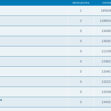
RESPUESTAS
VISTA
1
18591
2
118801
0
13448
0
13630
0
11133
0
13382
0
13340
0
13222
0
13256
os
0
13403