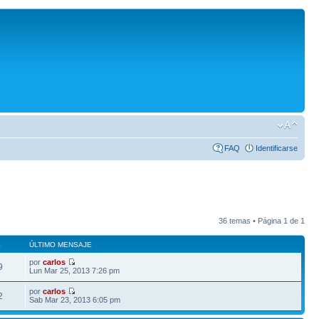
FAQ
Identificarse
36 temas • Página
1
de
1
S
ÚLTIMO MENSAJE
por
carlos
9
Lun Mar 25, 2013 7:26 pm
por
carlos
2
Sab Mar 23, 2013 6:05 pm