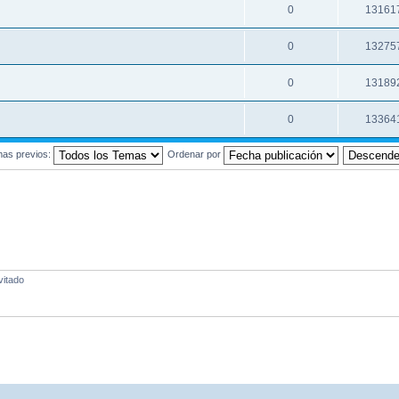
0
13161
0
13275
0
13189
0
13364
mas previos:
Ordenar por
vitado