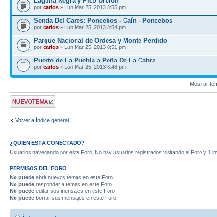
Laguna Negra y Pico Urbión
por
carlos
» Lun Mar 25, 2013 8:55 pm
Senda Del Cares: Poncebos - Caín - Poncebos
por
carlos
» Lun Mar 25, 2013 8:54 pm
Parque Nacional de Ordesa y Monte Perdido
por
carlos
» Lun Mar 25, 2013 8:51 pm
Puerto de La Puebla a Peña De La Cabra
por
carlos
» Lun Mar 25, 2013 8:48 pm
Mostrar te
Publicar un nuevo
tema
Volver a Índice general
¿QUIÉN ESTÁ CONECTADO?
Usuarios navegando por este Foro: No hay usuarios registrados visitando el Foro y 1 in
PERMISOS DEL FORO
No puede
abrir nuevos temas en este Foro
No puede
responder a temas en este Foro
No puede
editar sus mensajes en este Foro
No puede
borrar sus mensajes en este Foro