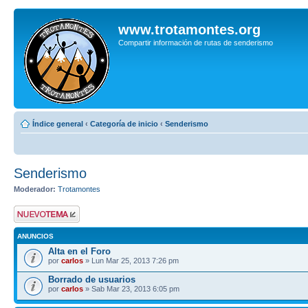
www.trotamontes.org
Compartir información de rutas de senderismo
Índice general
‹
Categoría de inicio
‹
Senderismo
Senderismo
Moderador:
Trotamontes
Publicar un nuevo
tema
ANUNCIOS
Alta en el Foro
por
carlos
» Lun Mar 25, 2013 7:26 pm
Borrado de usuarios
por
carlos
» Sab Mar 23, 2013 6:05 pm