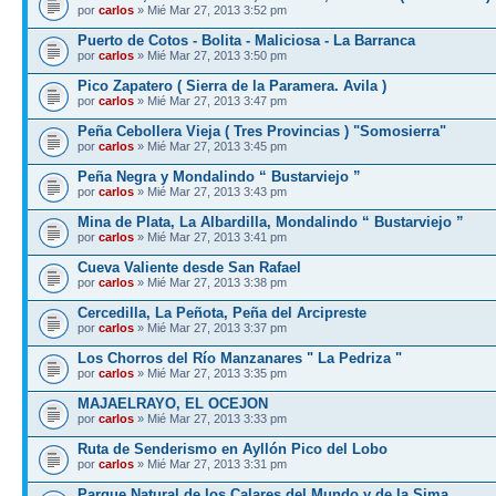
por
carlos
» Mié Mar 27, 2013 3:52 pm
Puerto de Cotos - Bolita - Maliciosa - La Barranca
por
carlos
» Mié Mar 27, 2013 3:50 pm
Pico Zapatero ( Sierra de la Paramera. Avila )
por
carlos
» Mié Mar 27, 2013 3:47 pm
Peña Cebollera Vieja ( Tres Provincias ) "Somosierra"
por
carlos
» Mié Mar 27, 2013 3:45 pm
Peña Negra y Mondalindo “ Bustarviejo ”
por
carlos
» Mié Mar 27, 2013 3:43 pm
Mina de Plata, La Albardilla, Mondalindo “ Bustarviejo ”
por
carlos
» Mié Mar 27, 2013 3:41 pm
Cueva Valiente desde San Rafael
por
carlos
» Mié Mar 27, 2013 3:38 pm
Cercedilla, La Peñota, Peña del Arcipreste
por
carlos
» Mié Mar 27, 2013 3:37 pm
Los Chorros del Río Manzanares " La Pedriza "
por
carlos
» Mié Mar 27, 2013 3:35 pm
MAJAELRAYO, EL OCEJON
por
carlos
» Mié Mar 27, 2013 3:33 pm
Ruta de Senderismo en Ayllón Pico del Lobo
por
carlos
» Mié Mar 27, 2013 3:31 pm
Parque Natural de los Calares del Mundo y de la Sima