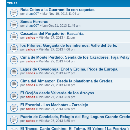
TEMAS
Ruta Cotos a la Guarramilla con raquetas.
por
chato007
» Mar Nov 19, 2013 11:04 am
Senda Herreros
por
chato007
» Lun Oct 21, 2013 11:45 am
Cascadas del Purgatorio; Rascafría.
por
carlos
» Mié Mar 27, 2013 4:11 pm
los Pilones, Garganta de los infiernos; Valle del Jerte.
por
carlos
» Mié Mar 27, 2013 4:06 pm
Cima de Monte Perdido. Senda de los Cazadores, Faja Pelay
por
carlos
» Mié Mar 27, 2013 4:04 pm
Lagos de Covadonga, Enol y Ercina. Picos de Europa.
por
carlos
» Mié Mar 27, 2013 4:02 pm
Cima del Almanzor. Desde la plataforma de Gredos.
por
carlos
» Mié Mar 27, 2013 4:00 pm
El Ocejón desde Valverde de los Arroyos
por
carlos
» Mié Mar 27, 2013 3:59 pm
El Escorial - Las Machotas - Zarzalejo
por
carlos
» Mié Mar 27, 2013 3:56 pm
Puerto de Candeleda, Refugio del Rey, Laguna Grande Gred
por
carlos
» Mié Mar 27, 2013 3:55 pm
El Tranco, Canto Cochino, El Tolmo, El Yelmo ( La Pedriza )