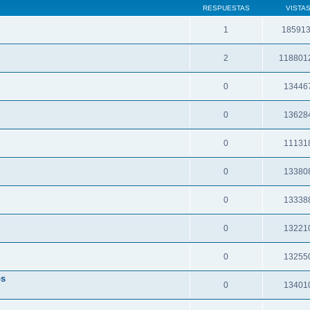
RESPUESTAS
VISTA
1
18591
2
118801
0
13446
0
13628
0
11131
0
13380
0
13338
0
13221
0
13255
os
0
13401