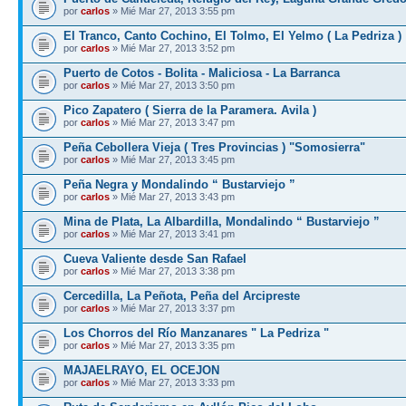
por
carlos
» Mié Mar 27, 2013 3:55 pm
El Tranco, Canto Cochino, El Tolmo, El Yelmo ( La Pedriza )
por
carlos
» Mié Mar 27, 2013 3:52 pm
Puerto de Cotos - Bolita - Maliciosa - La Barranca
por
carlos
» Mié Mar 27, 2013 3:50 pm
Pico Zapatero ( Sierra de la Paramera. Avila )
por
carlos
» Mié Mar 27, 2013 3:47 pm
Peña Cebollera Vieja ( Tres Provincias ) "Somosierra"
por
carlos
» Mié Mar 27, 2013 3:45 pm
Peña Negra y Mondalindo “ Bustarviejo ”
por
carlos
» Mié Mar 27, 2013 3:43 pm
Mina de Plata, La Albardilla, Mondalindo “ Bustarviejo ”
por
carlos
» Mié Mar 27, 2013 3:41 pm
Cueva Valiente desde San Rafael
por
carlos
» Mié Mar 27, 2013 3:38 pm
Cercedilla, La Peñota, Peña del Arcipreste
por
carlos
» Mié Mar 27, 2013 3:37 pm
Los Chorros del Río Manzanares " La Pedriza "
por
carlos
» Mié Mar 27, 2013 3:35 pm
MAJAELRAYO, EL OCEJON
por
carlos
» Mié Mar 27, 2013 3:33 pm