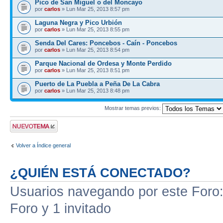
Pico de San Miguel o del Moncayo
por
carlos
» Lun Mar 25, 2013 8:57 pm
Laguna Negra y Pico Urbión
por
carlos
» Lun Mar 25, 2013 8:55 pm
Senda Del Cares: Poncebos - Caín - Poncebos
por
carlos
» Lun Mar 25, 2013 8:54 pm
Parque Nacional de Ordesa y Monte Perdido
por
carlos
» Lun Mar 25, 2013 8:51 pm
Puerto de La Puebla a Peña De La Cabra
por
carlos
» Lun Mar 25, 2013 8:48 pm
Mostrar temas previos:
Publicar un nuevo
tema
Volver a Índice general
¿QUIÉN ESTÁ CONECTADO?
Usuarios navegando por este Foro: 
Foro y 1 invitado