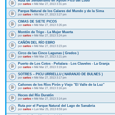
Ruta de Senderismo en Ayllón Pico del Lobo
por
carlos
» Mié Mar 27, 2013 3:31 pm
Parque Natural de los Calares del Mundo y de la Sima
por
carlos
» Mié Mar 27, 2013 3:27 pm
CIMAS DE SIETE PICOS
por
carlos
» Mié Mar 27, 2013 3:26 pm
Montón de Trigo - La Mujer Muerta
por
carlos
» Mié Mar 27, 2013 3:24 pm
CAÑÓN DEL RÍO EBRO
por
carlos
» Mié Mar 27, 2013 3:23 pm
Circo de las Cinco Lagunas ( Gredos )
por
carlos
» Mié Mar 27, 2013 3:21 pm
Puerto de Los Cotos - Peñalara - Los Claveles - La Granja
por
carlos
» Mié Mar 27, 2013 3:19 pm
SOTRES – PICU URRIELLU ( NARANJO DE BULNES )
por
carlos
» Mié Mar 27, 2013 3:17 pm
Cañones de los Ríos Pirón y Viejo "El Valle de la Luz"
por
carlos
» Mié Mar 27, 2013 3:16 pm
Hoces del Río Duratón
por
carlos
» Mié Mar 27, 2013 3:14 pm
Ruta por el Parque Natural del Lago de Sanabria
por
carlos
» Lun Mar 25, 2013 8:59 pm