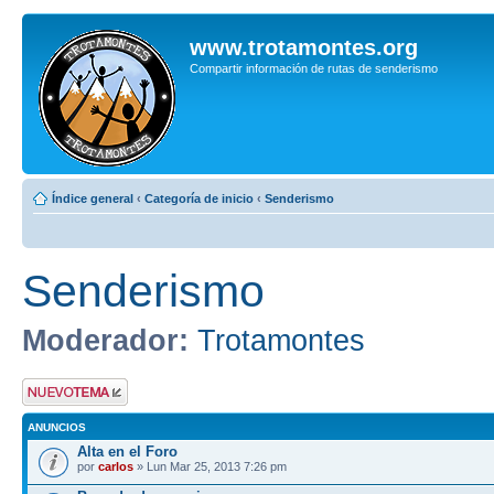
www.trotamontes.org
Compartir información de rutas de senderismo
Índice general
‹
Categoría de inicio
‹
Senderismo
Senderismo
Moderador:
Trotamontes
Publicar un nuevo
tema
ANUNCIOS
Alta en el Foro
por
carlos
» Lun Mar 25, 2013 7:26 pm