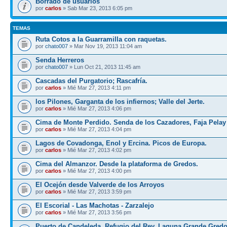
Borrado de usuarios
por
carlos
» Sab Mar 23, 2013 6:05 pm
TEMAS
Ruta Cotos a la Guarramilla con raquetas.
por
chato007
» Mar Nov 19, 2013 11:04 am
Senda Herreros
por
chato007
» Lun Oct 21, 2013 11:45 am
Cascadas del Purgatorio; Rascafría.
por
carlos
» Mié Mar 27, 2013 4:11 pm
los Pilones, Garganta de los infiernos; Valle del Jerte.
por
carlos
» Mié Mar 27, 2013 4:06 pm
Cima de Monte Perdido. Senda de los Cazadores, Faja Pelay
por
carlos
» Mié Mar 27, 2013 4:04 pm
Lagos de Covadonga, Enol y Ercina. Picos de Europa.
por
carlos
» Mié Mar 27, 2013 4:02 pm
Cima del Almanzor. Desde la plataforma de Gredos.
por
carlos
» Mié Mar 27, 2013 4:00 pm
El Ocejón desde Valverde de los Arroyos
por
carlos
» Mié Mar 27, 2013 3:59 pm
El Escorial - Las Machotas - Zarzalejo
por
carlos
» Mié Mar 27, 2013 3:56 pm
Puerto de Candeleda, Refugio del Rey, Laguna Grande Gred