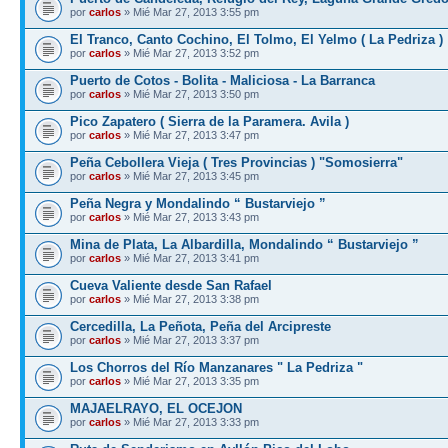
por
carlos
» Mié Mar 27, 2013 3:55 pm
El Tranco, Canto Cochino, El Tolmo, El Yelmo ( La Pedriza )
por
carlos
» Mié Mar 27, 2013 3:52 pm
Puerto de Cotos - Bolita - Maliciosa - La Barranca
por
carlos
» Mié Mar 27, 2013 3:50 pm
Pico Zapatero ( Sierra de la Paramera. Avila )
por
carlos
» Mié Mar 27, 2013 3:47 pm
Peña Cebollera Vieja ( Tres Provincias ) "Somosierra"
por
carlos
» Mié Mar 27, 2013 3:45 pm
Peña Negra y Mondalindo “ Bustarviejo ”
por
carlos
» Mié Mar 27, 2013 3:43 pm
Mina de Plata, La Albardilla, Mondalindo “ Bustarviejo ”
por
carlos
» Mié Mar 27, 2013 3:41 pm
Cueva Valiente desde San Rafael
por
carlos
» Mié Mar 27, 2013 3:38 pm
Cercedilla, La Peñota, Peña del Arcipreste
por
carlos
» Mié Mar 27, 2013 3:37 pm
Los Chorros del Río Manzanares " La Pedriza "
por
carlos
» Mié Mar 27, 2013 3:35 pm
MAJAELRAYO, EL OCEJON
por
carlos
» Mié Mar 27, 2013 3:33 pm