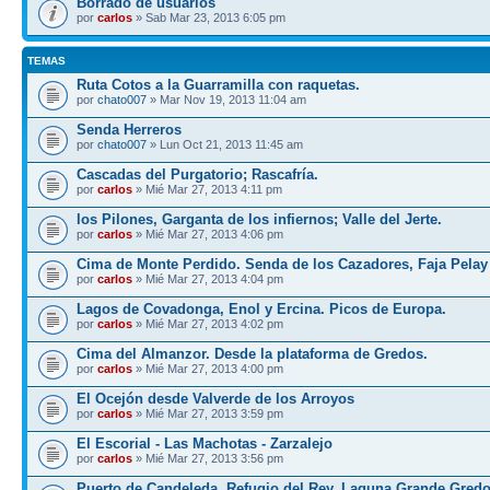
Borrado de usuarios
por
carlos
» Sab Mar 23, 2013 6:05 pm
TEMAS
Ruta Cotos a la Guarramilla con raquetas.
por
chato007
» Mar Nov 19, 2013 11:04 am
Senda Herreros
por
chato007
» Lun Oct 21, 2013 11:45 am
Cascadas del Purgatorio; Rascafría.
por
carlos
» Mié Mar 27, 2013 4:11 pm
los Pilones, Garganta de los infiernos; Valle del Jerte.
por
carlos
» Mié Mar 27, 2013 4:06 pm
Cima de Monte Perdido. Senda de los Cazadores, Faja Pelay
por
carlos
» Mié Mar 27, 2013 4:04 pm
Lagos de Covadonga, Enol y Ercina. Picos de Europa.
por
carlos
» Mié Mar 27, 2013 4:02 pm
Cima del Almanzor. Desde la plataforma de Gredos.
por
carlos
» Mié Mar 27, 2013 4:00 pm
El Ocejón desde Valverde de los Arroyos
por
carlos
» Mié Mar 27, 2013 3:59 pm
El Escorial - Las Machotas - Zarzalejo
por
carlos
» Mié Mar 27, 2013 3:56 pm
Puerto de Candeleda, Refugio del Rey, Laguna Grande Gred