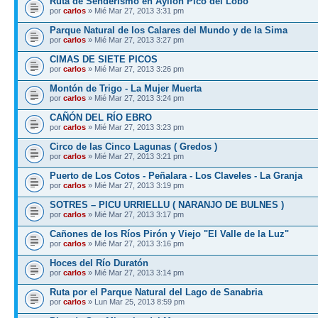
Ruta de Senderismo en Ayllón Pico del Lobo
por
carlos
» Mié Mar 27, 2013 3:31 pm
Parque Natural de los Calares del Mundo y de la Sima
por
carlos
» Mié Mar 27, 2013 3:27 pm
CIMAS DE SIETE PICOS
por
carlos
» Mié Mar 27, 2013 3:26 pm
Montón de Trigo - La Mujer Muerta
por
carlos
» Mié Mar 27, 2013 3:24 pm
CAÑÓN DEL RÍO EBRO
por
carlos
» Mié Mar 27, 2013 3:23 pm
Circo de las Cinco Lagunas ( Gredos )
por
carlos
» Mié Mar 27, 2013 3:21 pm
Puerto de Los Cotos - Peñalara - Los Claveles - La Granja
por
carlos
» Mié Mar 27, 2013 3:19 pm
SOTRES – PICU URRIELLU ( NARANJO DE BULNES )
por
carlos
» Mié Mar 27, 2013 3:17 pm
Cañones de los Ríos Pirón y Viejo "El Valle de la Luz"
por
carlos
» Mié Mar 27, 2013 3:16 pm
Hoces del Río Duratón
por
carlos
» Mié Mar 27, 2013 3:14 pm
Ruta por el Parque Natural del Lago de Sanabria
por
carlos
» Lun Mar 25, 2013 8:59 pm