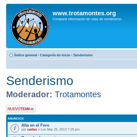
www.trotamontes.org
Compartir información de rutas de senderismo
Índice general
‹
Categoría de inicio
‹
Senderismo
Senderismo
Moderador:
Trotamontes
Publicar un nuevo
tema
ANUNCIOS
Alta en el Foro
por
carlos
» Lun Mar 25, 2013 7:26 pm