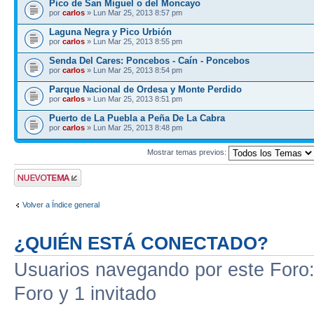
Pico de San Miguel o del Moncayo
por
carlos
» Lun Mar 25, 2013 8:57 pm
Laguna Negra y Pico Urbión
por
carlos
» Lun Mar 25, 2013 8:55 pm
Senda Del Cares: Poncebos - Caín - Poncebos
por
carlos
» Lun Mar 25, 2013 8:54 pm
Parque Nacional de Ordesa y Monte Perdido
por
carlos
» Lun Mar 25, 2013 8:51 pm
Puerto de La Puebla a Peña De La Cabra
por
carlos
» Lun Mar 25, 2013 8:48 pm
Mostrar temas previos:
Publicar un nuevo
tema
Volver a Índice general
¿QUIÉN ESTÁ CONECTADO?
Usuarios navegando por este Foro: 
Foro y 1 invitado