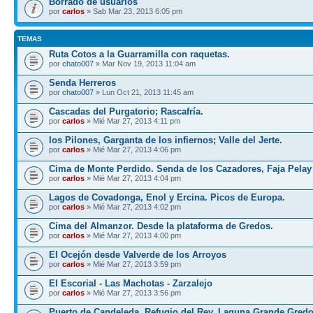
Borrado de usuarios
por
carlos
» Sab Mar 23, 2013 6:05 pm
TEMAS
Ruta Cotos a la Guarramilla con raquetas.
por
chato007
» Mar Nov 19, 2013 11:04 am
Senda Herreros
por
chato007
» Lun Oct 21, 2013 11:45 am
Cascadas del Purgatorio; Rascafría.
por
carlos
» Mié Mar 27, 2013 4:11 pm
los Pilones, Garganta de los infiernos; Valle del Jerte.
por
carlos
» Mié Mar 27, 2013 4:06 pm
Cima de Monte Perdido. Senda de los Cazadores, Faja Pelay
por
carlos
» Mié Mar 27, 2013 4:04 pm
Lagos de Covadonga, Enol y Ercina. Picos de Europa.
por
carlos
» Mié Mar 27, 2013 4:02 pm
Cima del Almanzor. Desde la plataforma de Gredos.
por
carlos
» Mié Mar 27, 2013 4:00 pm
El Ocejón desde Valverde de los Arroyos
por
carlos
» Mié Mar 27, 2013 3:59 pm
El Escorial - Las Machotas - Zarzalejo
por
carlos
» Mié Mar 27, 2013 3:56 pm
Puerto de Candeleda, Refugio del Rey, Laguna Grande Gred