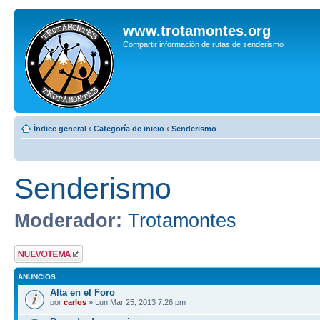
www.trotamontes.org
Compartir información de rutas de senderismo
Índice general
‹
Categoría de inicio
‹
Senderismo
Senderismo
Moderador:
Trotamontes
Publicar un nuevo
tema
ANUNCIOS
Alta en el Foro
por
carlos
» Lun Mar 25, 2013 7:26 pm