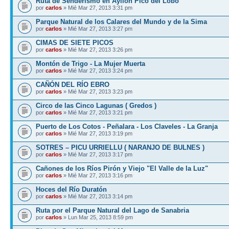
Ruta de Senderismo en Ayllón Pico del Lobo
por
carlos
» Mié Mar 27, 2013 3:31 pm
Parque Natural de los Calares del Mundo y de la Sima
por
carlos
» Mié Mar 27, 2013 3:27 pm
CIMAS DE SIETE PICOS
por
carlos
» Mié Mar 27, 2013 3:26 pm
Montón de Trigo - La Mujer Muerta
por
carlos
» Mié Mar 27, 2013 3:24 pm
CAÑÓN DEL RÍO EBRO
por
carlos
» Mié Mar 27, 2013 3:23 pm
Circo de las Cinco Lagunas ( Gredos )
por
carlos
» Mié Mar 27, 2013 3:21 pm
Puerto de Los Cotos - Peñalara - Los Claveles - La Granja
por
carlos
» Mié Mar 27, 2013 3:19 pm
SOTRES – PICU URRIELLU ( NARANJO DE BULNES )
por
carlos
» Mié Mar 27, 2013 3:17 pm
Cañones de los Ríos Pirón y Viejo "El Valle de la Luz"
por
carlos
» Mié Mar 27, 2013 3:16 pm
Hoces del Río Duratón
por
carlos
» Mié Mar 27, 2013 3:14 pm
Ruta por el Parque Natural del Lago de Sanabria
por
carlos
» Lun Mar 25, 2013 8:59 pm