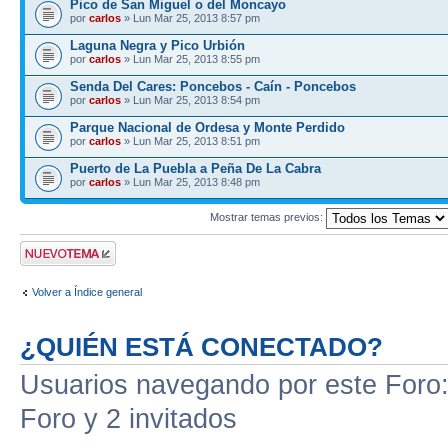
Pico de San Miguel o del Moncayo
por
carlos
» Lun Mar 25, 2013 8:57 pm
Laguna Negra y Pico Urbión
por
carlos
» Lun Mar 25, 2013 8:55 pm
Senda Del Cares: Poncebos - Caín - Poncebos
por
carlos
» Lun Mar 25, 2013 8:54 pm
Parque Nacional de Ordesa y Monte Perdido
por
carlos
» Lun Mar 25, 2013 8:51 pm
Puerto de La Puebla a Peña De La Cabra
por
carlos
» Lun Mar 25, 2013 8:48 pm
Mostrar temas previos:
Publicar un nuevo
tema
Volver a Índice general
¿QUIÉN ESTÁ CONECTADO?
Usuarios navegando por este Foro: 
Foro y 2 invitados