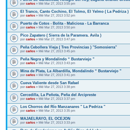
por
carlos
» Mié Mar 27, 2013 3:55 pm
El Tranco, Canto Cochino, El Tolmo, El Yelmo ( La Pedriza )
por
carlos
» Mié Mar 27, 2013 3:52 pm
Puerto de Cotos - Bolita - Maliciosa - La Barranca
por
carlos
» Mié Mar 27, 2013 3:50 pm
Pico Zapatero ( Sierra de la Paramera. Avila )
por
carlos
» Mié Mar 27, 2013 3:47 pm
Peña Cebollera Vieja ( Tres Provincias ) "Somosierra"
por
carlos
» Mié Mar 27, 2013 3:45 pm
Peña Negra y Mondalindo “ Bustarviejo ”
por
carlos
» Mié Mar 27, 2013 3:43 pm
Mina de Plata, La Albardilla, Mondalindo “ Bustarviejo ”
por
carlos
» Mié Mar 27, 2013 3:41 pm
Cueva Valiente desde San Rafael
por
carlos
» Mié Mar 27, 2013 3:38 pm
Cercedilla, La Peñota, Peña del Arcipreste
por
carlos
» Mié Mar 27, 2013 3:37 pm
Los Chorros del Río Manzanares " La Pedriza "
por
carlos
» Mié Mar 27, 2013 3:35 pm
MAJAELRAYO, EL OCEJON
por
carlos
» Mié Mar 27, 2013 3:33 pm