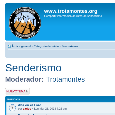
www.trotamontes.org
Compartir información de rutas de senderismo
Índice general
‹
Categoría de inicio
‹
Senderismo
Senderismo
Moderador:
Trotamontes
Publicar un nuevo
tema
ANUNCIOS
Alta en el Foro
por
carlos
» Lun Mar 25, 2013 7:26 pm