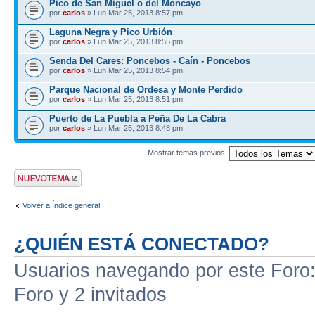
Pico de San Miguel o del Moncayo
por
carlos
» Lun Mar 25, 2013 8:57 pm
Laguna Negra y Pico Urbión
por
carlos
» Lun Mar 25, 2013 8:55 pm
Senda Del Cares: Poncebos - Caín - Poncebos
por
carlos
» Lun Mar 25, 2013 8:54 pm
Parque Nacional de Ordesa y Monte Perdido
por
carlos
» Lun Mar 25, 2013 8:51 pm
Puerto de La Puebla a Peña De La Cabra
por
carlos
» Lun Mar 25, 2013 8:48 pm
Mostrar temas previos:
Publicar un nuevo
tema
Volver a Índice general
¿QUIÉN ESTÁ CONECTADO?
Usuarios navegando por este Foro: 
Foro y 2 invitados