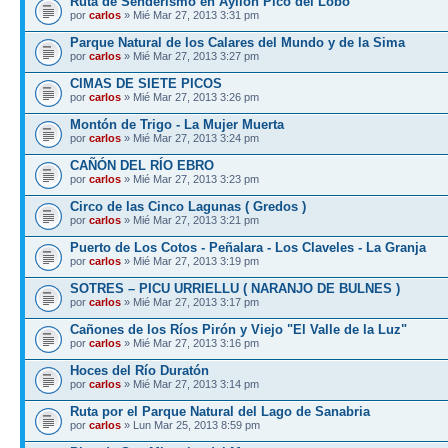
Ruta de Senderismo en Ayllón Pico del Lobo
por
carlos
» Mié Mar 27, 2013 3:31 pm
Parque Natural de los Calares del Mundo y de la Sima
por
carlos
» Mié Mar 27, 2013 3:27 pm
CIMAS DE SIETE PICOS
por
carlos
» Mié Mar 27, 2013 3:26 pm
Montón de Trigo - La Mujer Muerta
por
carlos
» Mié Mar 27, 2013 3:24 pm
CAÑÓN DEL RÍO EBRO
por
carlos
» Mié Mar 27, 2013 3:23 pm
Circo de las Cinco Lagunas ( Gredos )
por
carlos
» Mié Mar 27, 2013 3:21 pm
Puerto de Los Cotos - Peñalara - Los Claveles - La Granja
por
carlos
» Mié Mar 27, 2013 3:19 pm
SOTRES – PICU URRIELLU ( NARANJO DE BULNES )
por
carlos
» Mié Mar 27, 2013 3:17 pm
Cañones de los Ríos Pirón y Viejo "El Valle de la Luz"
por
carlos
» Mié Mar 27, 2013 3:16 pm
Hoces del Río Duratón
por
carlos
» Mié Mar 27, 2013 3:14 pm
Ruta por el Parque Natural del Lago de Sanabria
por
carlos
» Lun Mar 25, 2013 8:59 pm