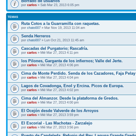
Borrado de usuarios
por
carlos
» Sab Mar 23, 2013 6:05 pm
TEMAS
Ruta Cotos a la Guarramilla con raquetas.
por
chato007
» Mar Nov 19, 2013 11:04 am
Senda Herreros
por
chato007
» Lun Oct 21, 2013 11:45 am
Cascadas del Purgatorio; Rascafría.
por
carlos
» Mié Mar 27, 2013 4:11 pm
los Pilones, Garganta de los infiernos; Valle del Jerte.
por
carlos
» Mié Mar 27, 2013 4:06 pm
Cima de Monte Perdido. Senda de los Cazadores, Faja Pelay
por
carlos
» Mié Mar 27, 2013 4:04 pm
Lagos de Covadonga, Enol y Ercina. Picos de Europa.
por
carlos
» Mié Mar 27, 2013 4:02 pm
Cima del Almanzor. Desde la plataforma de Gredos.
por
carlos
» Mié Mar 27, 2013 4:00 pm
El Ocejón desde Valverde de los Arroyos
por
carlos
» Mié Mar 27, 2013 3:59 pm
El Escorial - Las Machotas - Zarzalejo
por
carlos
» Mié Mar 27, 2013 3:56 pm
Puerto de Candeleda, Refugio del Rey, Laguna Grande Gred