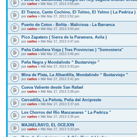
por
carlos
» Mié Mar 27, 2013 3:55 pm
El Tranco, Canto Cochino, El Tolmo, El Yelmo ( La Pedriza )
por
carlos
» Mié Mar 27, 2013 3:52 pm
Puerto de Cotos - Bolita - Maliciosa - La Barranca
por
carlos
» Mié Mar 27, 2013 3:50 pm
Pico Zapatero ( Sierra de la Paramera. Avila )
por
carlos
» Mié Mar 27, 2013 3:47 pm
Peña Cebollera Vieja ( Tres Provincias ) "Somosierra"
por
carlos
» Mié Mar 27, 2013 3:45 pm
Peña Negra y Mondalindo “ Bustarviejo ”
por
carlos
» Mié Mar 27, 2013 3:43 pm
Mina de Plata, La Albardilla, Mondalindo “ Bustarviejo ”
por
carlos
» Mié Mar 27, 2013 3:41 pm
Cueva Valiente desde San Rafael
por
carlos
» Mié Mar 27, 2013 3:38 pm
Cercedilla, La Peñota, Peña del Arcipreste
por
carlos
» Mié Mar 27, 2013 3:37 pm
Los Chorros del Río Manzanares " La Pedriza "
por
carlos
» Mié Mar 27, 2013 3:35 pm
MAJAELRAYO, EL OCEJON
por
carlos
» Mié Mar 27, 2013 3:33 pm