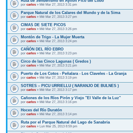
Ruta de Senderismo en Ayllón Pico del Lobo
por
carlos
» Mié Mar 27, 2013 3:31 pm
Parque Natural de los Calares del Mundo y de la Sima
por
carlos
» Mié Mar 27, 2013 3:27 pm
CIMAS DE SIETE PICOS
por
carlos
» Mié Mar 27, 2013 3:26 pm
Montón de Trigo - La Mujer Muerta
por
carlos
» Mié Mar 27, 2013 3:24 pm
CAÑÓN DEL RÍO EBRO
por
carlos
» Mié Mar 27, 2013 3:23 pm
Circo de las Cinco Lagunas ( Gredos )
por
carlos
» Mié Mar 27, 2013 3:21 pm
Puerto de Los Cotos - Peñalara - Los Claveles - La Granja
por
carlos
» Mié Mar 27, 2013 3:19 pm
SOTRES – PICU URRIELLU ( NARANJO DE BULNES )
por
carlos
» Mié Mar 27, 2013 3:17 pm
Cañones de los Ríos Pirón y Viejo "El Valle de la Luz"
por
carlos
» Mié Mar 27, 2013 3:16 pm
Hoces del Río Duratón
por
carlos
» Mié Mar 27, 2013 3:14 pm
Ruta por el Parque Natural del Lago de Sanabria
por
carlos
» Lun Mar 25, 2013 8:59 pm