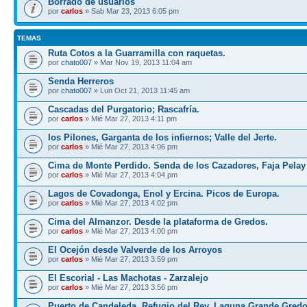
Borrado de usuarios
por
carlos
» Sab Mar 23, 2013 6:05 pm
TEMAS
Ruta Cotos a la Guarramilla con raquetas.
por
chato007
» Mar Nov 19, 2013 11:04 am
Senda Herreros
por
chato007
» Lun Oct 21, 2013 11:45 am
Cascadas del Purgatorio; Rascafría.
por
carlos
» Mié Mar 27, 2013 4:11 pm
los Pilones, Garganta de los infiernos; Valle del Jerte.
por
carlos
» Mié Mar 27, 2013 4:06 pm
Cima de Monte Perdido. Senda de los Cazadores, Faja Pelay
por
carlos
» Mié Mar 27, 2013 4:04 pm
Lagos de Covadonga, Enol y Ercina. Picos de Europa.
por
carlos
» Mié Mar 27, 2013 4:02 pm
Cima del Almanzor. Desde la plataforma de Gredos.
por
carlos
» Mié Mar 27, 2013 4:00 pm
El Ocejón desde Valverde de los Arroyos
por
carlos
» Mié Mar 27, 2013 3:59 pm
El Escorial - Las Machotas - Zarzalejo
por
carlos
» Mié Mar 27, 2013 3:56 pm
Puerto de Candeleda, Refugio del Rey, Laguna Grande Gred