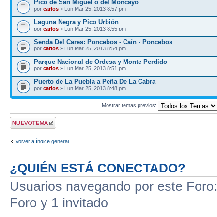
Pico de San Miguel o del Moncayo
por
carlos
» Lun Mar 25, 2013 8:57 pm
Laguna Negra y Pico Urbión
por
carlos
» Lun Mar 25, 2013 8:55 pm
Senda Del Cares: Poncebos - Caín - Poncebos
por
carlos
» Lun Mar 25, 2013 8:54 pm
Parque Nacional de Ordesa y Monte Perdido
por
carlos
» Lun Mar 25, 2013 8:51 pm
Puerto de La Puebla a Peña De La Cabra
por
carlos
» Lun Mar 25, 2013 8:48 pm
Mostrar temas previos:
Publicar un nuevo
tema
Volver a Índice general
¿QUIÉN ESTÁ CONECTADO?
Usuarios navegando por este Foro: 
Foro y 1 invitado