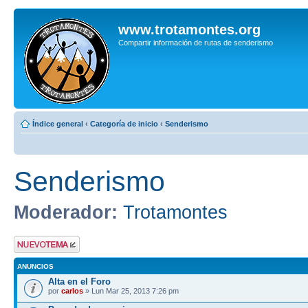
www.trotamontes.org
Compartir información de rutas de senderismo
Índice general
‹
Categoría de inicio
‹
Senderismo
Senderismo
Moderador:
Trotamontes
Publicar un nuevo
tema
ANUNCIOS
Alta en el Foro
por
carlos
» Lun Mar 25, 2013 7:26 pm