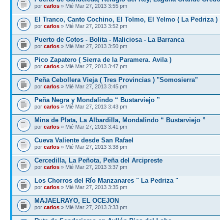
por
carlos
» Mié Mar 27, 2013 3:55 pm
El Tranco, Canto Cochino, El Tolmo, El Yelmo ( La Pedriza )
por
carlos
» Mié Mar 27, 2013 3:52 pm
Puerto de Cotos - Bolita - Maliciosa - La Barranca
por
carlos
» Mié Mar 27, 2013 3:50 pm
Pico Zapatero ( Sierra de la Paramera. Avila )
por
carlos
» Mié Mar 27, 2013 3:47 pm
Peña Cebollera Vieja ( Tres Provincias ) "Somosierra"
por
carlos
» Mié Mar 27, 2013 3:45 pm
Peña Negra y Mondalindo “ Bustarviejo ”
por
carlos
» Mié Mar 27, 2013 3:43 pm
Mina de Plata, La Albardilla, Mondalindo “ Bustarviejo ”
por
carlos
» Mié Mar 27, 2013 3:41 pm
Cueva Valiente desde San Rafael
por
carlos
» Mié Mar 27, 2013 3:38 pm
Cercedilla, La Peñota, Peña del Arcipreste
por
carlos
» Mié Mar 27, 2013 3:37 pm
Los Chorros del Río Manzanares " La Pedriza "
por
carlos
» Mié Mar 27, 2013 3:35 pm
MAJAELRAYO, EL OCEJON
por
carlos
» Mié Mar 27, 2013 3:33 pm