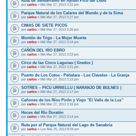
Ruta de Senderismo en Ayllón Pico del Lobo
por
carlos
» Mié Mar 27, 2013 3:31 pm
Parque Natural de los Calares del Mundo y de la Sima
por
carlos
» Mié Mar 27, 2013 3:27 pm
CIMAS DE SIETE PICOS
por
carlos
» Mié Mar 27, 2013 3:26 pm
Montón de Trigo - La Mujer Muerta
por
carlos
» Mié Mar 27, 2013 3:24 pm
CAÑÓN DEL RÍO EBRO
por
carlos
» Mié Mar 27, 2013 3:23 pm
Circo de las Cinco Lagunas ( Gredos )
por
carlos
» Mié Mar 27, 2013 3:21 pm
Puerto de Los Cotos - Peñalara - Los Claveles - La Granja
por
carlos
» Mié Mar 27, 2013 3:19 pm
SOTRES – PICU URRIELLU ( NARANJO DE BULNES )
por
carlos
» Mié Mar 27, 2013 3:17 pm
Cañones de los Ríos Pirón y Viejo "El Valle de la Luz"
por
carlos
» Mié Mar 27, 2013 3:16 pm
Hoces del Río Duratón
por
carlos
» Mié Mar 27, 2013 3:14 pm
Ruta por el Parque Natural del Lago de Sanabria
por
carlos
» Lun Mar 25, 2013 8:59 pm