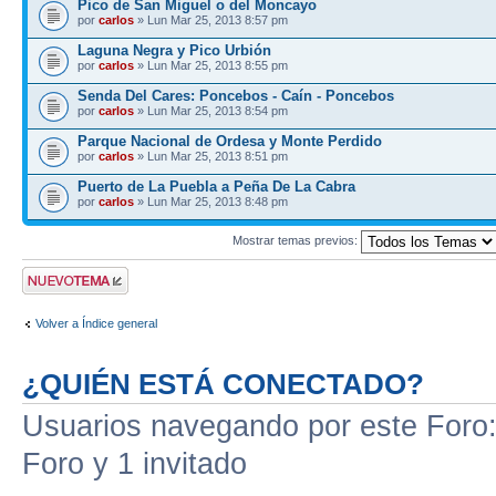
Pico de San Miguel o del Moncayo
por
carlos
» Lun Mar 25, 2013 8:57 pm
Laguna Negra y Pico Urbión
por
carlos
» Lun Mar 25, 2013 8:55 pm
Senda Del Cares: Poncebos - Caín - Poncebos
por
carlos
» Lun Mar 25, 2013 8:54 pm
Parque Nacional de Ordesa y Monte Perdido
por
carlos
» Lun Mar 25, 2013 8:51 pm
Puerto de La Puebla a Peña De La Cabra
por
carlos
» Lun Mar 25, 2013 8:48 pm
Mostrar temas previos:
Publicar un nuevo
tema
Volver a Índice general
¿QUIÉN ESTÁ CONECTADO?
Usuarios navegando por este Foro: 
Foro y 1 invitado