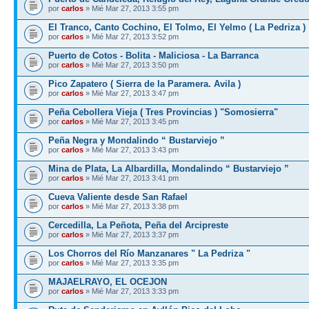
por
carlos
» Mié Mar 27, 2013 3:55 pm
El Tranco, Canto Cochino, El Tolmo, El Yelmo ( La Pedriza )
por
carlos
» Mié Mar 27, 2013 3:52 pm
Puerto de Cotos - Bolita - Maliciosa - La Barranca
por
carlos
» Mié Mar 27, 2013 3:50 pm
Pico Zapatero ( Sierra de la Paramera. Avila )
por
carlos
» Mié Mar 27, 2013 3:47 pm
Peña Cebollera Vieja ( Tres Provincias ) "Somosierra"
por
carlos
» Mié Mar 27, 2013 3:45 pm
Peña Negra y Mondalindo “ Bustarviejo ”
por
carlos
» Mié Mar 27, 2013 3:43 pm
Mina de Plata, La Albardilla, Mondalindo “ Bustarviejo ”
por
carlos
» Mié Mar 27, 2013 3:41 pm
Cueva Valiente desde San Rafael
por
carlos
» Mié Mar 27, 2013 3:38 pm
Cercedilla, La Peñota, Peña del Arcipreste
por
carlos
» Mié Mar 27, 2013 3:37 pm
Los Chorros del Río Manzanares " La Pedriza "
por
carlos
» Mié Mar 27, 2013 3:35 pm
MAJAELRAYO, EL OCEJON
por
carlos
» Mié Mar 27, 2013 3:33 pm