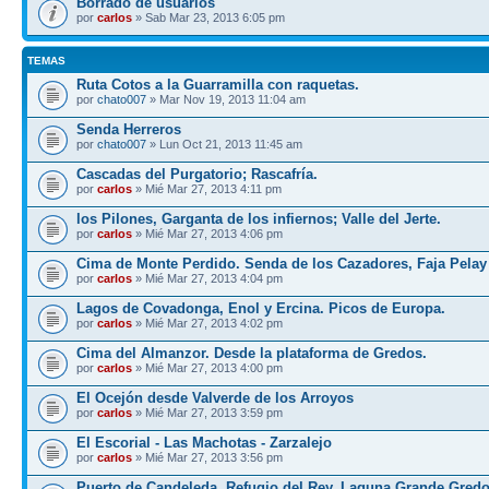
Borrado de usuarios
por
carlos
» Sab Mar 23, 2013 6:05 pm
TEMAS
Ruta Cotos a la Guarramilla con raquetas.
por
chato007
» Mar Nov 19, 2013 11:04 am
Senda Herreros
por
chato007
» Lun Oct 21, 2013 11:45 am
Cascadas del Purgatorio; Rascafría.
por
carlos
» Mié Mar 27, 2013 4:11 pm
los Pilones, Garganta de los infiernos; Valle del Jerte.
por
carlos
» Mié Mar 27, 2013 4:06 pm
Cima de Monte Perdido. Senda de los Cazadores, Faja Pelay
por
carlos
» Mié Mar 27, 2013 4:04 pm
Lagos de Covadonga, Enol y Ercina. Picos de Europa.
por
carlos
» Mié Mar 27, 2013 4:02 pm
Cima del Almanzor. Desde la plataforma de Gredos.
por
carlos
» Mié Mar 27, 2013 4:00 pm
El Ocejón desde Valverde de los Arroyos
por
carlos
» Mié Mar 27, 2013 3:59 pm
El Escorial - Las Machotas - Zarzalejo
por
carlos
» Mié Mar 27, 2013 3:56 pm
Puerto de Candeleda, Refugio del Rey, Laguna Grande Gred