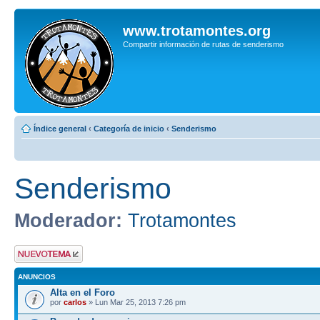
www.trotamontes.org
Compartir información de rutas de senderismo
Índice general
‹
Categoría de inicio
‹
Senderismo
Senderismo
Moderador:
Trotamontes
Publicar un nuevo
tema
ANUNCIOS
Alta en el Foro
por
carlos
» Lun Mar 25, 2013 7:26 pm