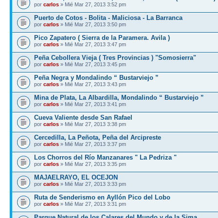
por
carlos
» Mié Mar 27, 2013 3:52 pm
Puerto de Cotos - Bolita - Maliciosa - La Barranca
por
carlos
» Mié Mar 27, 2013 3:50 pm
Pico Zapatero ( Sierra de la Paramera. Avila )
por
carlos
» Mié Mar 27, 2013 3:47 pm
Peña Cebollera Vieja ( Tres Provincias ) "Somosierra"
por
carlos
» Mié Mar 27, 2013 3:45 pm
Peña Negra y Mondalindo “ Bustarviejo ”
por
carlos
» Mié Mar 27, 2013 3:43 pm
Mina de Plata, La Albardilla, Mondalindo “ Bustarviejo ”
por
carlos
» Mié Mar 27, 2013 3:41 pm
Cueva Valiente desde San Rafael
por
carlos
» Mié Mar 27, 2013 3:38 pm
Cercedilla, La Peñota, Peña del Arcipreste
por
carlos
» Mié Mar 27, 2013 3:37 pm
Los Chorros del Río Manzanares " La Pedriza "
por
carlos
» Mié Mar 27, 2013 3:35 pm
MAJAELRAYO, EL OCEJON
por
carlos
» Mié Mar 27, 2013 3:33 pm
Ruta de Senderismo en Ayllón Pico del Lobo
por
carlos
» Mié Mar 27, 2013 3:31 pm
Parque Natural de los Calares del Mundo y de la Sima