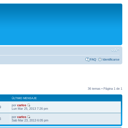
FAQ
Identificarse
36 temas • Página
1
de
1
S
ÚLTIMO MENSAJE
por
carlos
9
Lun Mar 25, 2013 7:26 pm
por
carlos
6
Sab Mar 23, 2013 6:05 pm