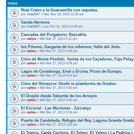
TEMAS
Ruta Cotos a la Guarramilla con raquetas.
por
chato007
» Mar Nov 19, 2013 11:04 am
Senda Herreros
por
chato007
» Lun Oct 21, 2013 11:45 am
Cascadas del Purgatorio; Rascafría.
por
carlos
» Mié Mar 27, 2013 4:11 pm
los Pilones, Garganta de los infiernos; Valle del Jerte.
por
carlos
» Mié Mar 27, 2013 4:06 pm
Cima de Monte Perdido. Senda de los Cazadores, Faja Pelay
por
carlos
» Mié Mar 27, 2013 4:04 pm
Lagos de Covadonga, Enol y Ercina. Picos de Europa.
por
carlos
» Mié Mar 27, 2013 4:02 pm
Cima del Almanzor. Desde la plataforma de Gredos.
por
carlos
» Mié Mar 27, 2013 4:00 pm
El Ocejón desde Valverde de los Arroyos
por
carlos
» Mié Mar 27, 2013 3:59 pm
El Escorial - Las Machotas - Zarzalejo
por
carlos
» Mié Mar 27, 2013 3:56 pm
Puerto de Candeleda, Refugio del Rey, Laguna Grande Gred
por
carlos
» Mié Mar 27, 2013 3:55 pm
El Tranco, Canto Cochino, El Tolmo, El Yelmo ( La Pedriza )