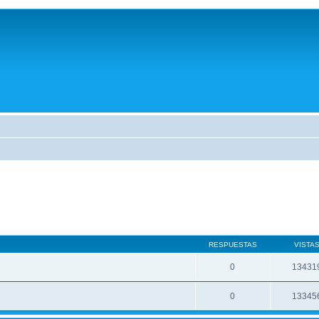
RESPUESTAS
VISTA
0
13431
0
13345