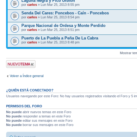
Laguna Negra y Pico Urbión
por
carlos
» Lun Mar 25, 2013 8:55 pm
Senda Del Cares: Poncebos - Caín - Poncebos
por
carlos
» Lun Mar 25, 2013 8:54 pm
Parque Nacional de Ordesa y Monte Perdido
por
carlos
» Lun Mar 25, 2013 8:51 pm
Puerto de La Puebla a Peña De La Cabra
por
carlos
» Lun Mar 25, 2013 8:48 pm
Mostrar te
Publicar un nuevo
tema
Volver a Índice general
¿QUIÉN ESTÁ CONECTADO?
Usuarios navegando por este Foro: No hay usuarios registrados visitando el Foro y 5 in
PERMISOS DEL FORO
No puede
abrir nuevos temas en este Foro
No puede
responder a temas en este Foro
No puede
editar sus mensajes en este Foro
No puede
borrar sus mensajes en este Foro