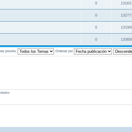
0
13163
0
13277
0
13190
0
13365
mas previos:
Ordenar por
vitados