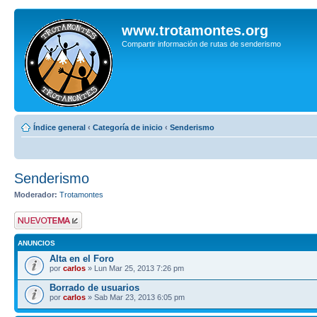
www.trotamontes.org
Compartir información de rutas de senderismo
Índice general
‹
Categoría de inicio
‹
Senderismo
Senderismo
Moderador:
Trotamontes
Publicar un nuevo
tema
ANUNCIOS
Alta en el Foro
por
carlos
» Lun Mar 25, 2013 7:26 pm
Borrado de usuarios
por
carlos
» Sab Mar 23, 2013 6:05 pm