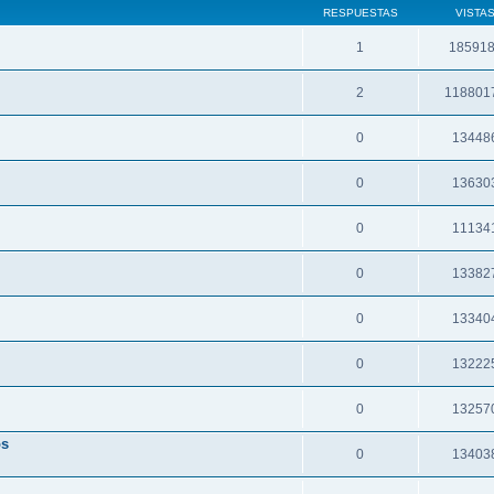
RESPUESTAS
VISTA
1
18591
2
118801
0
13448
0
13630
0
11134
0
13382
0
13340
0
13222
0
13257
os
0
13403