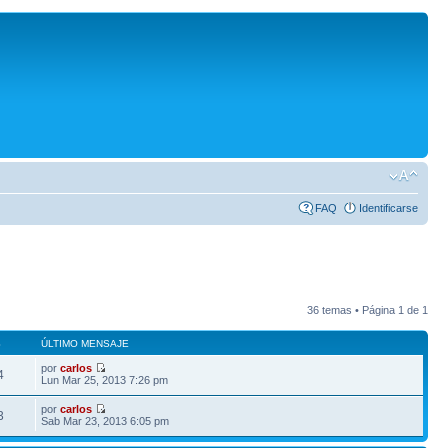
FAQ
Identificarse
36 temas • Página
1
de
1
S
ÚLTIMO MENSAJE
por
carlos
4
Lun Mar 25, 2013 7:26 pm
por
carlos
3
Sab Mar 23, 2013 6:05 pm