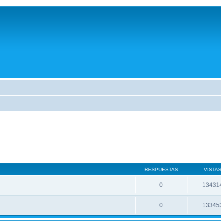
RESPUESTAS
VISTA
0
13431
0
13345