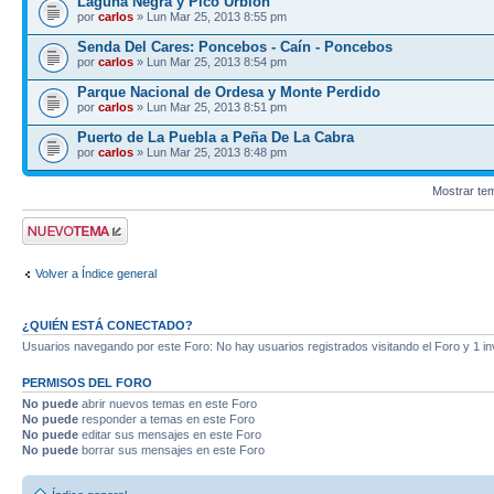
Laguna Negra y Pico Urbión
por
carlos
» Lun Mar 25, 2013 8:55 pm
Senda Del Cares: Poncebos - Caín - Poncebos
por
carlos
» Lun Mar 25, 2013 8:54 pm
Parque Nacional de Ordesa y Monte Perdido
por
carlos
» Lun Mar 25, 2013 8:51 pm
Puerto de La Puebla a Peña De La Cabra
por
carlos
» Lun Mar 25, 2013 8:48 pm
Mostrar te
Publicar un nuevo
tema
Volver a Índice general
¿QUIÉN ESTÁ CONECTADO?
Usuarios navegando por este Foro: No hay usuarios registrados visitando el Foro y 1 in
PERMISOS DEL FORO
No puede
abrir nuevos temas en este Foro
No puede
responder a temas en este Foro
No puede
editar sus mensajes en este Foro
No puede
borrar sus mensajes en este Foro