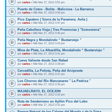
por
carlos
» Mié Mar 27, 2013 3:52 pm
Puerto de Cotos - Bolita - Maliciosa - La Barranca
por
carlos
» Mié Mar 27, 2013 3:50 pm
Pico Zapatero ( Sierra de la Paramera. Avila )
por
carlos
» Mié Mar 27, 2013 3:47 pm
Peña Cebollera Vieja ( Tres Provincias ) "Somosierra"
por
carlos
» Mié Mar 27, 2013 3:45 pm
Peña Negra y Mondalindo “ Bustarviejo ”
por
carlos
» Mié Mar 27, 2013 3:43 pm
Mina de Plata, La Albardilla, Mondalindo “ Bustarviejo ”
por
carlos
» Mié Mar 27, 2013 3:41 pm
Cueva Valiente desde San Rafael
por
carlos
» Mié Mar 27, 2013 3:38 pm
Cercedilla, La Peñota, Peña del Arcipreste
por
carlos
» Mié Mar 27, 2013 3:37 pm
Los Chorros del Río Manzanares " La Pedriza "
por
carlos
» Mié Mar 27, 2013 3:35 pm
MAJAELRAYO, EL OCEJON
por
carlos
» Mié Mar 27, 2013 3:33 pm
Ruta de Senderismo en Ayllón Pico del Lobo
por
carlos
» Mié Mar 27, 2013 3:31 pm
Parque Natural de los Calares del Mundo y de la Sima