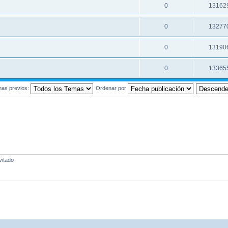
0
13162
0
13277
0
13190
0
13365
mas previos:
Ordenar por
vitado