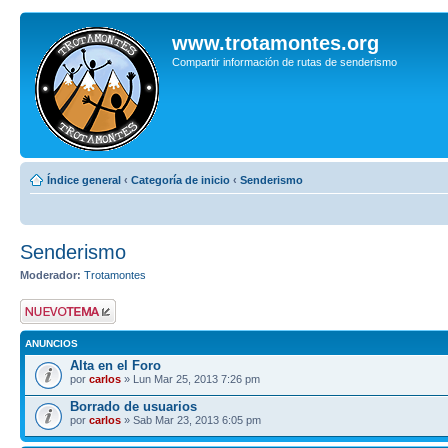
www.trotamontes.org
Compartir información de rutas de senderismo
Índice general
‹
Categoría de inicio
‹
Senderismo
Senderismo
Moderador:
Trotamontes
Publicar un nuevo
tema
ANUNCIOS
Alta en el Foro
por
carlos
» Lun Mar 25, 2013 7:26 pm
Borrado de usuarios
por
carlos
» Sab Mar 23, 2013 6:05 pm