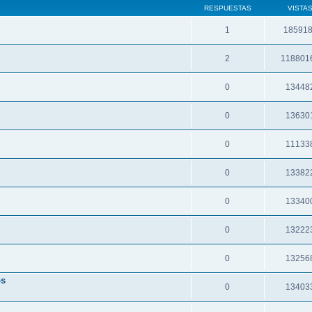
RESPUESTAS
VISTA
1
18591
2
118801
0
13448
0
13630
0
11133
0
13382
0
13340
0
13222
0
13256
os
0
13403