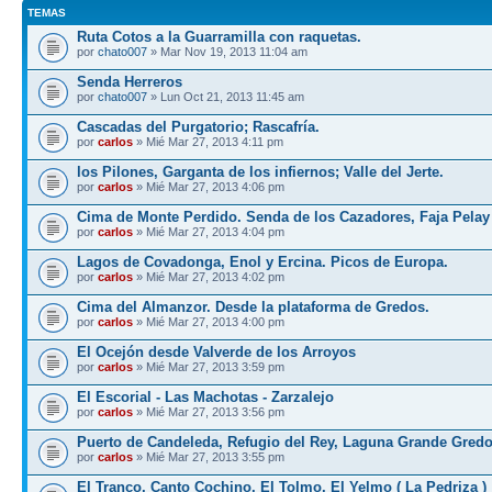
TEMAS
Ruta Cotos a la Guarramilla con raquetas.
por
chato007
» Mar Nov 19, 2013 11:04 am
Senda Herreros
por
chato007
» Lun Oct 21, 2013 11:45 am
Cascadas del Purgatorio; Rascafría.
por
carlos
» Mié Mar 27, 2013 4:11 pm
los Pilones, Garganta de los infiernos; Valle del Jerte.
por
carlos
» Mié Mar 27, 2013 4:06 pm
Cima de Monte Perdido. Senda de los Cazadores, Faja Pelay
por
carlos
» Mié Mar 27, 2013 4:04 pm
Lagos de Covadonga, Enol y Ercina. Picos de Europa.
por
carlos
» Mié Mar 27, 2013 4:02 pm
Cima del Almanzor. Desde la plataforma de Gredos.
por
carlos
» Mié Mar 27, 2013 4:00 pm
El Ocejón desde Valverde de los Arroyos
por
carlos
» Mié Mar 27, 2013 3:59 pm
El Escorial - Las Machotas - Zarzalejo
por
carlos
» Mié Mar 27, 2013 3:56 pm
Puerto de Candeleda, Refugio del Rey, Laguna Grande Gred
por
carlos
» Mié Mar 27, 2013 3:55 pm
El Tranco, Canto Cochino, El Tolmo, El Yelmo ( La Pedriza )