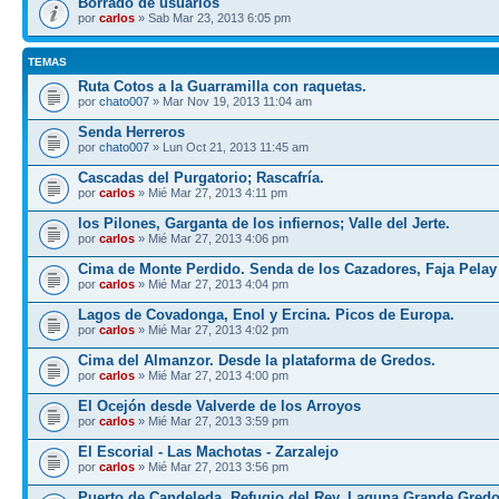
Borrado de usuarios
por
carlos
» Sab Mar 23, 2013 6:05 pm
TEMAS
Ruta Cotos a la Guarramilla con raquetas.
por
chato007
» Mar Nov 19, 2013 11:04 am
Senda Herreros
por
chato007
» Lun Oct 21, 2013 11:45 am
Cascadas del Purgatorio; Rascafría.
por
carlos
» Mié Mar 27, 2013 4:11 pm
los Pilones, Garganta de los infiernos; Valle del Jerte.
por
carlos
» Mié Mar 27, 2013 4:06 pm
Cima de Monte Perdido. Senda de los Cazadores, Faja Pelay
por
carlos
» Mié Mar 27, 2013 4:04 pm
Lagos de Covadonga, Enol y Ercina. Picos de Europa.
por
carlos
» Mié Mar 27, 2013 4:02 pm
Cima del Almanzor. Desde la plataforma de Gredos.
por
carlos
» Mié Mar 27, 2013 4:00 pm
El Ocejón desde Valverde de los Arroyos
por
carlos
» Mié Mar 27, 2013 3:59 pm
El Escorial - Las Machotas - Zarzalejo
por
carlos
» Mié Mar 27, 2013 3:56 pm
Puerto de Candeleda, Refugio del Rey, Laguna Grande Gred