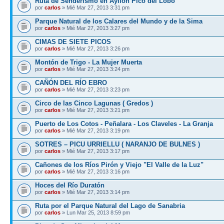
Ruta de Senderismo en Ayllón Pico del Lobo
por
carlos
» Mié Mar 27, 2013 3:31 pm
Parque Natural de los Calares del Mundo y de la Sima
por
carlos
» Mié Mar 27, 2013 3:27 pm
CIMAS DE SIETE PICOS
por
carlos
» Mié Mar 27, 2013 3:26 pm
Montón de Trigo - La Mujer Muerta
por
carlos
» Mié Mar 27, 2013 3:24 pm
CAÑÓN DEL RÍO EBRO
por
carlos
» Mié Mar 27, 2013 3:23 pm
Circo de las Cinco Lagunas ( Gredos )
por
carlos
» Mié Mar 27, 2013 3:21 pm
Puerto de Los Cotos - Peñalara - Los Claveles - La Granja
por
carlos
» Mié Mar 27, 2013 3:19 pm
SOTRES – PICU URRIELLU ( NARANJO DE BULNES )
por
carlos
» Mié Mar 27, 2013 3:17 pm
Cañones de los Ríos Pirón y Viejo "El Valle de la Luz"
por
carlos
» Mié Mar 27, 2013 3:16 pm
Hoces del Río Duratón
por
carlos
» Mié Mar 27, 2013 3:14 pm
Ruta por el Parque Natural del Lago de Sanabria
por
carlos
» Lun Mar 25, 2013 8:59 pm