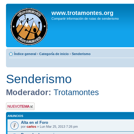
www.trotamontes.org
Compartir información de rutas de senderismo
Índice general
‹
Categoría de inicio
‹
Senderismo
Senderismo
Moderador:
Trotamontes
Publicar un nuevo
tema
ANUNCIOS
Alta en el Foro
por
carlos
» Lun Mar 25, 2013 7:26 pm