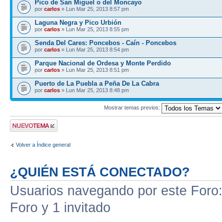
Pico de San Miguel o del Moncayo
por
carlos
» Lun Mar 25, 2013 8:57 pm
Laguna Negra y Pico Urbión
por
carlos
» Lun Mar 25, 2013 8:55 pm
Senda Del Cares: Poncebos - Caín - Poncebos
por
carlos
» Lun Mar 25, 2013 8:54 pm
Parque Nacional de Ordesa y Monte Perdido
por
carlos
» Lun Mar 25, 2013 8:51 pm
Puerto de La Puebla a Peña De La Cabra
por
carlos
» Lun Mar 25, 2013 8:48 pm
Mostrar temas previos:
Publicar un nuevo
tema
Volver a Índice general
¿QUIÉN ESTÁ CONECTADO?
Usuarios navegando por este Foro: 
Foro y 1 invitado