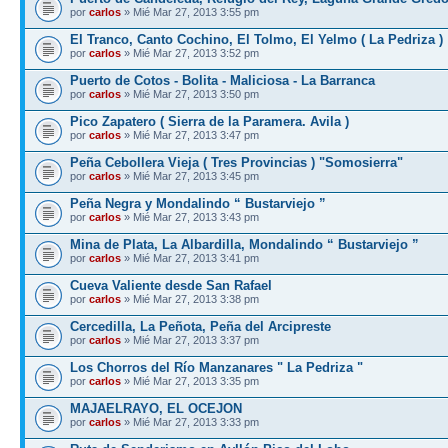
por
carlos
» Mié Mar 27, 2013 3:55 pm
El Tranco, Canto Cochino, El Tolmo, El Yelmo ( La Pedriza )
por
carlos
» Mié Mar 27, 2013 3:52 pm
Puerto de Cotos - Bolita - Maliciosa - La Barranca
por
carlos
» Mié Mar 27, 2013 3:50 pm
Pico Zapatero ( Sierra de la Paramera. Avila )
por
carlos
» Mié Mar 27, 2013 3:47 pm
Peña Cebollera Vieja ( Tres Provincias ) "Somosierra"
por
carlos
» Mié Mar 27, 2013 3:45 pm
Peña Negra y Mondalindo “ Bustarviejo ”
por
carlos
» Mié Mar 27, 2013 3:43 pm
Mina de Plata, La Albardilla, Mondalindo “ Bustarviejo ”
por
carlos
» Mié Mar 27, 2013 3:41 pm
Cueva Valiente desde San Rafael
por
carlos
» Mié Mar 27, 2013 3:38 pm
Cercedilla, La Peñota, Peña del Arcipreste
por
carlos
» Mié Mar 27, 2013 3:37 pm
Los Chorros del Río Manzanares " La Pedriza "
por
carlos
» Mié Mar 27, 2013 3:35 pm
MAJAELRAYO, EL OCEJON
por
carlos
» Mié Mar 27, 2013 3:33 pm