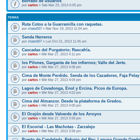
Borrado de usuarios
por
carlos
» Sab Mar 23, 2013 6:05 pm
TEMAS
Ruta Cotos a la Guarramilla con raquetas.
por
chato007
» Mar Nov 19, 2013 11:04 am
Senda Herreros
por
chato007
» Lun Oct 21, 2013 11:45 am
Cascadas del Purgatorio; Rascafría.
por
carlos
» Mié Mar 27, 2013 4:11 pm
los Pilones, Garganta de los infiernos; Valle del Jerte.
por
carlos
» Mié Mar 27, 2013 4:06 pm
Cima de Monte Perdido. Senda de los Cazadores, Faja Pelay
por
carlos
» Mié Mar 27, 2013 4:04 pm
Lagos de Covadonga, Enol y Ercina. Picos de Europa.
por
carlos
» Mié Mar 27, 2013 4:02 pm
Cima del Almanzor. Desde la plataforma de Gredos.
por
carlos
» Mié Mar 27, 2013 4:00 pm
El Ocejón desde Valverde de los Arroyos
por
carlos
» Mié Mar 27, 2013 3:59 pm
El Escorial - Las Machotas - Zarzalejo
por
carlos
» Mié Mar 27, 2013 3:56 pm
Puerto de Candeleda, Refugio del Rey, Laguna Grande Gred