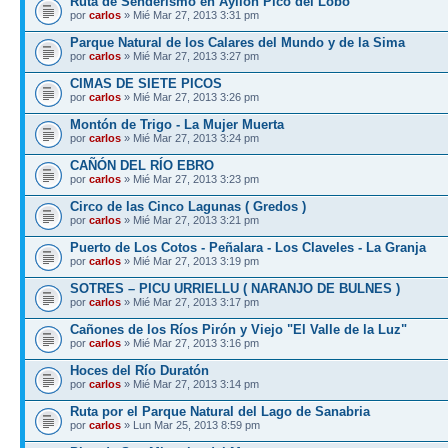
Ruta de Senderismo en Ayllón Pico del Lobo
por
carlos
» Mié Mar 27, 2013 3:31 pm
Parque Natural de los Calares del Mundo y de la Sima
por
carlos
» Mié Mar 27, 2013 3:27 pm
CIMAS DE SIETE PICOS
por
carlos
» Mié Mar 27, 2013 3:26 pm
Montón de Trigo - La Mujer Muerta
por
carlos
» Mié Mar 27, 2013 3:24 pm
CAÑÓN DEL RÍO EBRO
por
carlos
» Mié Mar 27, 2013 3:23 pm
Circo de las Cinco Lagunas ( Gredos )
por
carlos
» Mié Mar 27, 2013 3:21 pm
Puerto de Los Cotos - Peñalara - Los Claveles - La Granja
por
carlos
» Mié Mar 27, 2013 3:19 pm
SOTRES – PICU URRIELLU ( NARANJO DE BULNES )
por
carlos
» Mié Mar 27, 2013 3:17 pm
Cañones de los Ríos Pirón y Viejo "El Valle de la Luz"
por
carlos
» Mié Mar 27, 2013 3:16 pm
Hoces del Río Duratón
por
carlos
» Mié Mar 27, 2013 3:14 pm
Ruta por el Parque Natural del Lago de Sanabria
por
carlos
» Lun Mar 25, 2013 8:59 pm