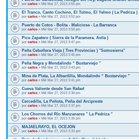
por
carlos
» Mié Mar 27, 2013 3:55 pm
El Tranco, Canto Cochino, El Tolmo, El Yelmo ( La Pedriza )
por
carlos
» Mié Mar 27, 2013 3:52 pm
Puerto de Cotos - Bolita - Maliciosa - La Barranca
por
carlos
» Mié Mar 27, 2013 3:50 pm
Pico Zapatero ( Sierra de la Paramera. Avila )
por
carlos
» Mié Mar 27, 2013 3:47 pm
Peña Cebollera Vieja ( Tres Provincias ) "Somosierra"
por
carlos
» Mié Mar 27, 2013 3:45 pm
Peña Negra y Mondalindo “ Bustarviejo ”
por
carlos
» Mié Mar 27, 2013 3:43 pm
Mina de Plata, La Albardilla, Mondalindo “ Bustarviejo ”
por
carlos
» Mié Mar 27, 2013 3:41 pm
Cueva Valiente desde San Rafael
por
carlos
» Mié Mar 27, 2013 3:38 pm
Cercedilla, La Peñota, Peña del Arcipreste
por
carlos
» Mié Mar 27, 2013 3:37 pm
Los Chorros del Río Manzanares " La Pedriza "
por
carlos
» Mié Mar 27, 2013 3:35 pm
MAJAELRAYO, EL OCEJON
por
carlos
» Mié Mar 27, 2013 3:33 pm