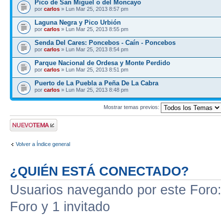
Pico de San Miguel o del Moncayo
por
carlos
» Lun Mar 25, 2013 8:57 pm
Laguna Negra y Pico Urbión
por
carlos
» Lun Mar 25, 2013 8:55 pm
Senda Del Cares: Poncebos - Caín - Poncebos
por
carlos
» Lun Mar 25, 2013 8:54 pm
Parque Nacional de Ordesa y Monte Perdido
por
carlos
» Lun Mar 25, 2013 8:51 pm
Puerto de La Puebla a Peña De La Cabra
por
carlos
» Lun Mar 25, 2013 8:48 pm
Mostrar temas previos:
Publicar un nuevo
tema
Volver a Índice general
¿QUIÉN ESTÁ CONECTADO?
Usuarios navegando por este Foro: 
Foro y 1 invitado