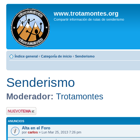
www.trotamontes.org
Compartir información de rutas de senderismo
Índice general
‹
Categoría de inicio
‹
Senderismo
Senderismo
Moderador:
Trotamontes
Publicar un nuevo
tema
ANUNCIOS
Alta en el Foro
por
carlos
» Lun Mar 25, 2013 7:26 pm