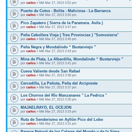
por
carlos
» Mié Mar 27, 2013 3:52 pm
Puerto de Cotos - Bolita - Maliciosa - La Barranca
por
carlos
» Mié Mar 27, 2013 3:50 pm
Pico Zapatero ( Sierra de la Paramera. Avila )
por
carlos
» Mié Mar 27, 2013 3:47 pm
Peña Cebollera Vieja ( Tres Provincias ) "Somosierra"
por
carlos
» Mié Mar 27, 2013 3:45 pm
Peña Negra y Mondalindo “ Bustarviejo ”
por
carlos
» Mié Mar 27, 2013 3:43 pm
Mina de Plata, La Albardilla, Mondalindo “ Bustarviejo ”
por
carlos
» Mié Mar 27, 2013 3:41 pm
Cueva Valiente desde San Rafael
por
carlos
» Mié Mar 27, 2013 3:38 pm
Cercedilla, La Peñota, Peña del Arcipreste
por
carlos
» Mié Mar 27, 2013 3:37 pm
Los Chorros del Río Manzanares " La Pedriza "
por
carlos
» Mié Mar 27, 2013 3:35 pm
MAJAELRAYO, EL OCEJON
por
carlos
» Mié Mar 27, 2013 3:33 pm
Ruta de Senderismo en Ayllón Pico del Lobo
por
carlos
» Mié Mar 27, 2013 3:31 pm
Parque Natural de los Calares del Mundo y de la Sima