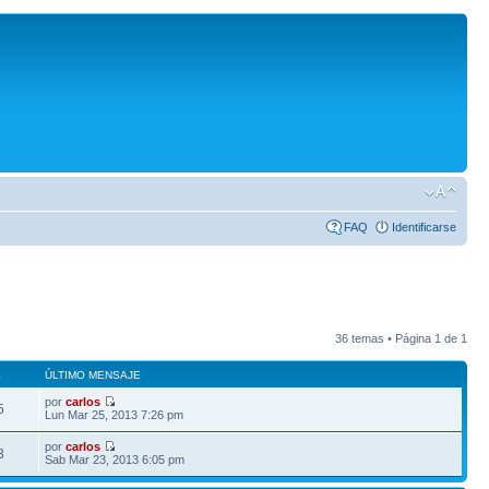
FAQ
Identificarse
36 temas • Página
1
de
1
S
ÚLTIMO MENSAJE
por
carlos
5
Lun Mar 25, 2013 7:26 pm
por
carlos
3
Sab Mar 23, 2013 6:05 pm