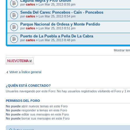
Laguna Negra y Pico Urbión
por
carlos
» Lun Mar 25, 2013 8:55 pm
Senda Del Cares: Poncebos - Caín - Poncebos
por
carlos
» Lun Mar 25, 2013 8:54 pm
Parque Nacional de Ordesa y Monte Perdido
por
carlos
» Lun Mar 25, 2013 8:51 pm
Puerto de La Puebla a Peña De La Cabra
por
carlos
» Lun Mar 25, 2013 8:48 pm
Mostrar te
Publicar un nuevo
tema
Volver a Índice general
¿QUIÉN ESTÁ CONECTADO?
Usuarios navegando por este Foro: No hay usuarios registrados visitando el Foro y 1 in
PERMISOS DEL FORO
No puede
abrir nuevos temas en este Foro
No puede
responder a temas en este Foro
No puede
editar sus mensajes en este Foro
No puede
borrar sus mensajes en este Foro