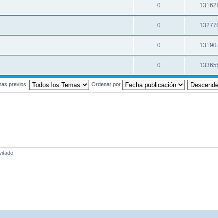
0
13162
0
13277
0
13190
0
13365
mas previos:
Ordenar por
vitado