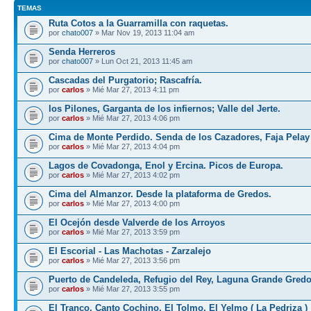
TEMAS
Ruta Cotos a la Guarramilla con raquetas.
por
chato007
» Mar Nov 19, 2013 11:04 am
Senda Herreros
por
chato007
» Lun Oct 21, 2013 11:45 am
Cascadas del Purgatorio; Rascafría.
por
carlos
» Mié Mar 27, 2013 4:11 pm
los Pilones, Garganta de los infiernos; Valle del Jerte.
por
carlos
» Mié Mar 27, 2013 4:06 pm
Cima de Monte Perdido. Senda de los Cazadores, Faja Pelay
por
carlos
» Mié Mar 27, 2013 4:04 pm
Lagos de Covadonga, Enol y Ercina. Picos de Europa.
por
carlos
» Mié Mar 27, 2013 4:02 pm
Cima del Almanzor. Desde la plataforma de Gredos.
por
carlos
» Mié Mar 27, 2013 4:00 pm
El Ocejón desde Valverde de los Arroyos
por
carlos
» Mié Mar 27, 2013 3:59 pm
El Escorial - Las Machotas - Zarzalejo
por
carlos
» Mié Mar 27, 2013 3:56 pm
Puerto de Candeleda, Refugio del Rey, Laguna Grande Gred
por
carlos
» Mié Mar 27, 2013 3:55 pm
El Tranco, Canto Cochino, El Tolmo, El Yelmo ( La Pedriza )