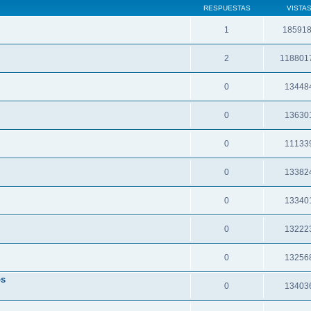
RESPUESTAS
VISTA
1
18591
2
118801
0
13448
0
13630
0
11133
0
13382
0
13340
0
13222
0
13256
os
0
13403