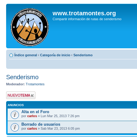
www.trotamontes.org
Compartir información de rutas de senderismo
Índice general
‹
Categoría de inicio
‹
Senderismo
Senderismo
Moderador:
Trotamontes
Publicar un nuevo
tema
ANUNCIOS
Alta en el Foro
por
carlos
» Lun Mar 25, 2013 7:26 pm
Borrado de usuarios
por
carlos
» Sab Mar 23, 2013 6:05 pm