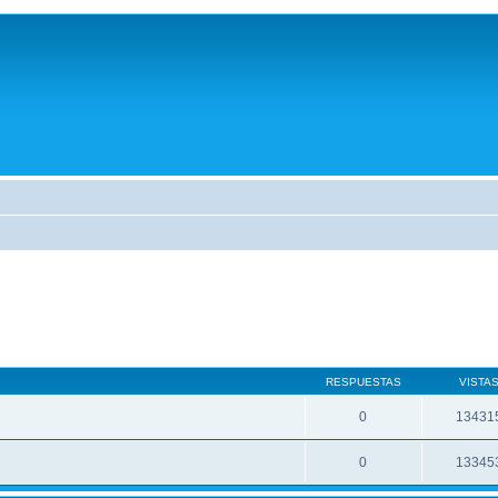
RESPUESTAS
VISTA
0
13431
0
13345