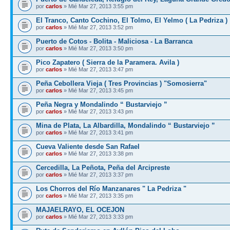
por
carlos
» Mié Mar 27, 2013 3:55 pm
El Tranco, Canto Cochino, El Tolmo, El Yelmo ( La Pedriza )
por
carlos
» Mié Mar 27, 2013 3:52 pm
Puerto de Cotos - Bolita - Maliciosa - La Barranca
por
carlos
» Mié Mar 27, 2013 3:50 pm
Pico Zapatero ( Sierra de la Paramera. Avila )
por
carlos
» Mié Mar 27, 2013 3:47 pm
Peña Cebollera Vieja ( Tres Provincias ) "Somosierra"
por
carlos
» Mié Mar 27, 2013 3:45 pm
Peña Negra y Mondalindo “ Bustarviejo ”
por
carlos
» Mié Mar 27, 2013 3:43 pm
Mina de Plata, La Albardilla, Mondalindo “ Bustarviejo ”
por
carlos
» Mié Mar 27, 2013 3:41 pm
Cueva Valiente desde San Rafael
por
carlos
» Mié Mar 27, 2013 3:38 pm
Cercedilla, La Peñota, Peña del Arcipreste
por
carlos
» Mié Mar 27, 2013 3:37 pm
Los Chorros del Río Manzanares " La Pedriza "
por
carlos
» Mié Mar 27, 2013 3:35 pm
MAJAELRAYO, EL OCEJON
por
carlos
» Mié Mar 27, 2013 3:33 pm