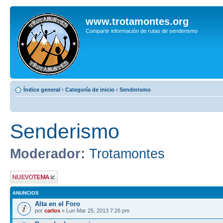
www.trotamontes.org
Compartir información de rutas de senderismo
Índice general
‹
Categoría de inicio
‹
Senderismo
Senderismo
Moderador:
Trotamontes
Publicar un nuevo
tema
ANUNCIOS
Alta en el Foro
por
carlos
» Lun Mar 25, 2013 7:26 pm