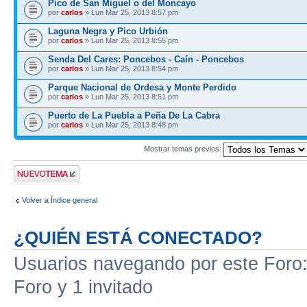
Pico de San Miguel o del Moncayo
por
carlos
» Lun Mar 25, 2013 8:57 pm
Laguna Negra y Pico Urbión
por
carlos
» Lun Mar 25, 2013 8:55 pm
Senda Del Cares: Poncebos - Caín - Poncebos
por
carlos
» Lun Mar 25, 2013 8:54 pm
Parque Nacional de Ordesa y Monte Perdido
por
carlos
» Lun Mar 25, 2013 8:51 pm
Puerto de La Puebla a Peña De La Cabra
por
carlos
» Lun Mar 25, 2013 8:48 pm
Mostrar temas previos:
Publicar un nuevo
tema
Volver a Índice general
¿QUIÉN ESTÁ CONECTADO?
Usuarios navegando por este Foro: 
Foro y 1 invitado