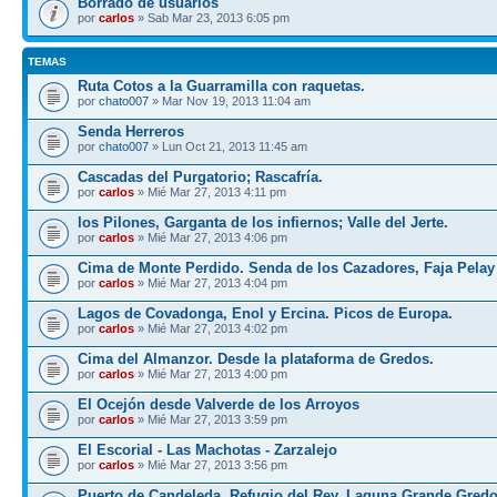
Borrado de usuarios
por
carlos
» Sab Mar 23, 2013 6:05 pm
TEMAS
Ruta Cotos a la Guarramilla con raquetas.
por
chato007
» Mar Nov 19, 2013 11:04 am
Senda Herreros
por
chato007
» Lun Oct 21, 2013 11:45 am
Cascadas del Purgatorio; Rascafría.
por
carlos
» Mié Mar 27, 2013 4:11 pm
los Pilones, Garganta de los infiernos; Valle del Jerte.
por
carlos
» Mié Mar 27, 2013 4:06 pm
Cima de Monte Perdido. Senda de los Cazadores, Faja Pelay
por
carlos
» Mié Mar 27, 2013 4:04 pm
Lagos de Covadonga, Enol y Ercina. Picos de Europa.
por
carlos
» Mié Mar 27, 2013 4:02 pm
Cima del Almanzor. Desde la plataforma de Gredos.
por
carlos
» Mié Mar 27, 2013 4:00 pm
El Ocejón desde Valverde de los Arroyos
por
carlos
» Mié Mar 27, 2013 3:59 pm
El Escorial - Las Machotas - Zarzalejo
por
carlos
» Mié Mar 27, 2013 3:56 pm
Puerto de Candeleda, Refugio del Rey, Laguna Grande Gred