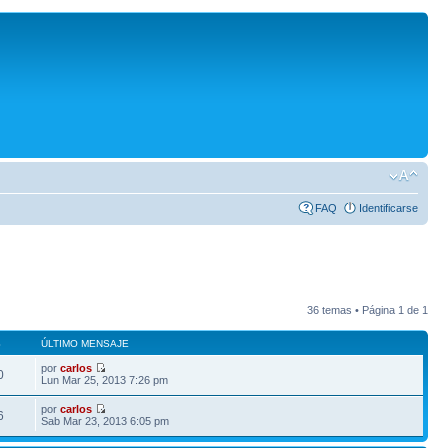
FAQ
Identificarse
36 temas • Página
1
de
1
S
ÚLTIMO MENSAJE
por
carlos
0
Lun Mar 25, 2013 7:26 pm
por
carlos
6
Sab Mar 23, 2013 6:05 pm