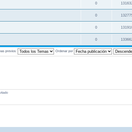
0
13163
0
13277
0
13191
0
13366
mas previos:
Ordenar por
vitado