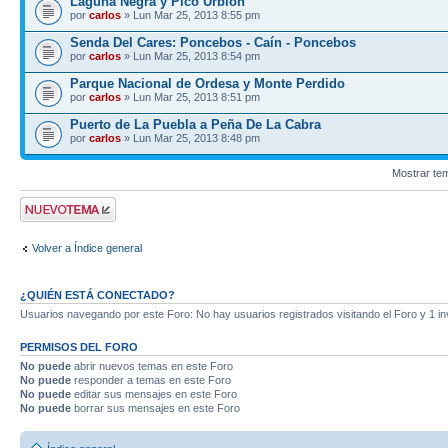
Laguna Negra y Pico Urbión
por
carlos
» Lun Mar 25, 2013 8:55 pm
Senda Del Cares: Poncebos - Caín - Poncebos
por
carlos
» Lun Mar 25, 2013 8:54 pm
Parque Nacional de Ordesa y Monte Perdido
por
carlos
» Lun Mar 25, 2013 8:51 pm
Puerto de La Puebla a Peña De La Cabra
por
carlos
» Lun Mar 25, 2013 8:48 pm
Mostrar te
Publicar un nuevo
tema
Volver a Índice general
¿QUIÉN ESTÁ CONECTADO?
Usuarios navegando por este Foro: No hay usuarios registrados visitando el Foro y 1 in
PERMISOS DEL FORO
No puede
abrir nuevos temas en este Foro
No puede
responder a temas en este Foro
No puede
editar sus mensajes en este Foro
No puede
borrar sus mensajes en este Foro