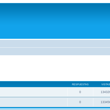
RESPUESTAS
VISTA
0
13432
0
13345