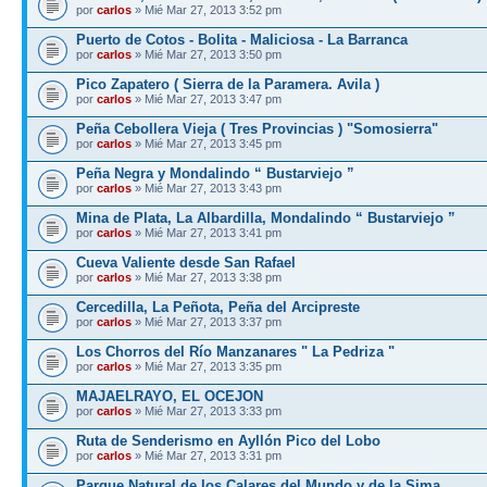
por
carlos
» Mié Mar 27, 2013 3:52 pm
Puerto de Cotos - Bolita - Maliciosa - La Barranca
por
carlos
» Mié Mar 27, 2013 3:50 pm
Pico Zapatero ( Sierra de la Paramera. Avila )
por
carlos
» Mié Mar 27, 2013 3:47 pm
Peña Cebollera Vieja ( Tres Provincias ) "Somosierra"
por
carlos
» Mié Mar 27, 2013 3:45 pm
Peña Negra y Mondalindo “ Bustarviejo ”
por
carlos
» Mié Mar 27, 2013 3:43 pm
Mina de Plata, La Albardilla, Mondalindo “ Bustarviejo ”
por
carlos
» Mié Mar 27, 2013 3:41 pm
Cueva Valiente desde San Rafael
por
carlos
» Mié Mar 27, 2013 3:38 pm
Cercedilla, La Peñota, Peña del Arcipreste
por
carlos
» Mié Mar 27, 2013 3:37 pm
Los Chorros del Río Manzanares " La Pedriza "
por
carlos
» Mié Mar 27, 2013 3:35 pm
MAJAELRAYO, EL OCEJON
por
carlos
» Mié Mar 27, 2013 3:33 pm
Ruta de Senderismo en Ayllón Pico del Lobo
por
carlos
» Mié Mar 27, 2013 3:31 pm
Parque Natural de los Calares del Mundo y de la Sima