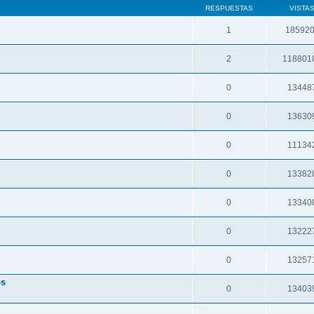
RESPUESTAS
VISTA
1
18592
2
118801
0
13448
0
13630
0
11134
0
13382
0
13340
0
13222
0
13257
os
0
13403