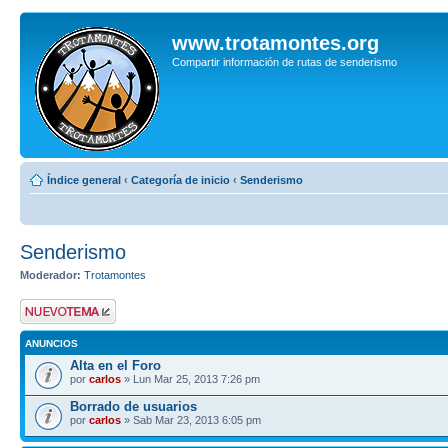
www.trotamontes.org
Compartir información de rutas de senderismo
Índice general
‹
Categoría de inicio
‹
Senderismo
Senderismo
Moderador:
Trotamontes
Publicar un nuevo
tema
ANUNCIOS
Alta en el Foro
por
carlos
» Lun Mar 25, 2013 7:26 pm
Borrado de usuarios
por
carlos
» Sab Mar 23, 2013 6:05 pm