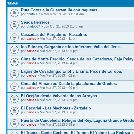
TEMAS
Ruta Cotos a la Guarramilla con raquetas.
por
chato007
» Mar Nov 19, 2013 11:04 am
Senda Herreros
por
chato007
» Lun Oct 21, 2013 11:45 am
Cascadas del Purgatorio; Rascafría.
por
carlos
» Mié Mar 27, 2013 4:11 pm
los Pilones, Garganta de los infiernos; Valle del Jerte.
por
carlos
» Mié Mar 27, 2013 4:06 pm
Cima de Monte Perdido. Senda de los Cazadores, Faja Pelay
por
carlos
» Mié Mar 27, 2013 4:04 pm
Lagos de Covadonga, Enol y Ercina. Picos de Europa.
por
carlos
» Mié Mar 27, 2013 4:02 pm
Cima del Almanzor. Desde la plataforma de Gredos.
por
carlos
» Mié Mar 27, 2013 4:00 pm
El Ocejón desde Valverde de los Arroyos
por
carlos
» Mié Mar 27, 2013 3:59 pm
El Escorial - Las Machotas - Zarzalejo
por
carlos
» Mié Mar 27, 2013 3:56 pm
Puerto de Candeleda, Refugio del Rey, Laguna Grande Gred
por
carlos
» Mié Mar 27, 2013 3:55 pm
El Tranco, Canto Cochino, El Tolmo, El Yelmo ( La Pedriza )