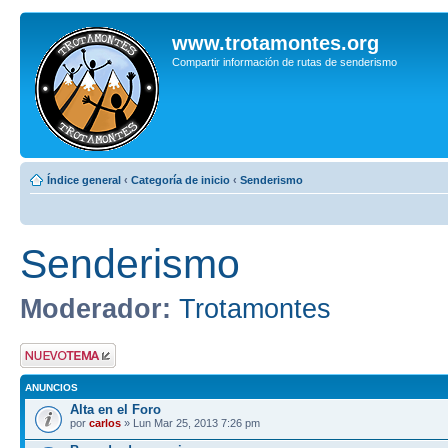
www.trotamontes.org
Compartir información de rutas de senderismo
Índice general
‹
Categoría de inicio
‹
Senderismo
Senderismo
Moderador:
Trotamontes
Publicar un nuevo
tema
ANUNCIOS
Alta en el Foro
por
carlos
» Lun Mar 25, 2013 7:26 pm