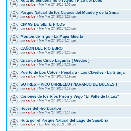
Ruta de Senderismo en Ayllón Pico del Lobo
por
carlos
» Mié Mar 27, 2013 3:31 pm
Parque Natural de los Calares del Mundo y de la Sima
por
carlos
» Mié Mar 27, 2013 3:27 pm
CIMAS DE SIETE PICOS
por
carlos
» Mié Mar 27, 2013 3:26 pm
Montón de Trigo - La Mujer Muerta
por
carlos
» Mié Mar 27, 2013 3:24 pm
CAÑÓN DEL RÍO EBRO
por
carlos
» Mié Mar 27, 2013 3:23 pm
Circo de las Cinco Lagunas ( Gredos )
por
carlos
» Mié Mar 27, 2013 3:21 pm
Puerto de Los Cotos - Peñalara - Los Claveles - La Granja
por
carlos
» Mié Mar 27, 2013 3:19 pm
SOTRES – PICU URRIELLU ( NARANJO DE BULNES )
por
carlos
» Mié Mar 27, 2013 3:17 pm
Cañones de los Ríos Pirón y Viejo "El Valle de la Luz"
por
carlos
» Mié Mar 27, 2013 3:16 pm
Hoces del Río Duratón
por
carlos
» Mié Mar 27, 2013 3:14 pm
Ruta por el Parque Natural del Lago de Sanabria
por
carlos
» Lun Mar 25, 2013 8:59 pm