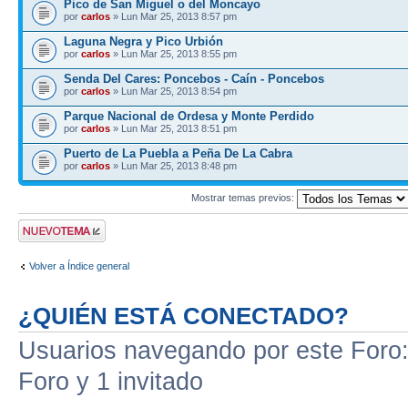
Pico de San Miguel o del Moncayo
por
carlos
» Lun Mar 25, 2013 8:57 pm
Laguna Negra y Pico Urbión
por
carlos
» Lun Mar 25, 2013 8:55 pm
Senda Del Cares: Poncebos - Caín - Poncebos
por
carlos
» Lun Mar 25, 2013 8:54 pm
Parque Nacional de Ordesa y Monte Perdido
por
carlos
» Lun Mar 25, 2013 8:51 pm
Puerto de La Puebla a Peña De La Cabra
por
carlos
» Lun Mar 25, 2013 8:48 pm
Mostrar temas previos:
Publicar un nuevo
tema
Volver a Índice general
¿QUIÉN ESTÁ CONECTADO?
Usuarios navegando por este Foro: 
Foro y 1 invitado