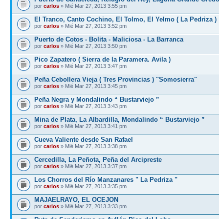
por
carlos
» Mié Mar 27, 2013 3:55 pm
El Tranco, Canto Cochino, El Tolmo, El Yelmo ( La Pedriza )
por
carlos
» Mié Mar 27, 2013 3:52 pm
Puerto de Cotos - Bolita - Maliciosa - La Barranca
por
carlos
» Mié Mar 27, 2013 3:50 pm
Pico Zapatero ( Sierra de la Paramera. Avila )
por
carlos
» Mié Mar 27, 2013 3:47 pm
Peña Cebollera Vieja ( Tres Provincias ) "Somosierra"
por
carlos
» Mié Mar 27, 2013 3:45 pm
Peña Negra y Mondalindo “ Bustarviejo ”
por
carlos
» Mié Mar 27, 2013 3:43 pm
Mina de Plata, La Albardilla, Mondalindo “ Bustarviejo ”
por
carlos
» Mié Mar 27, 2013 3:41 pm
Cueva Valiente desde San Rafael
por
carlos
» Mié Mar 27, 2013 3:38 pm
Cercedilla, La Peñota, Peña del Arcipreste
por
carlos
» Mié Mar 27, 2013 3:37 pm
Los Chorros del Río Manzanares " La Pedriza "
por
carlos
» Mié Mar 27, 2013 3:35 pm
MAJAELRAYO, EL OCEJON
por
carlos
» Mié Mar 27, 2013 3:33 pm