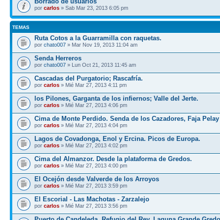
Borrado de usuarios
por
carlos
» Sab Mar 23, 2013 6:05 pm
TEMAS
Ruta Cotos a la Guarramilla con raquetas.
por
chato007
» Mar Nov 19, 2013 11:04 am
Senda Herreros
por
chato007
» Lun Oct 21, 2013 11:45 am
Cascadas del Purgatorio; Rascafría.
por
carlos
» Mié Mar 27, 2013 4:11 pm
los Pilones, Garganta de los infiernos; Valle del Jerte.
por
carlos
» Mié Mar 27, 2013 4:06 pm
Cima de Monte Perdido. Senda de los Cazadores, Faja Pelay
por
carlos
» Mié Mar 27, 2013 4:04 pm
Lagos de Covadonga, Enol y Ercina. Picos de Europa.
por
carlos
» Mié Mar 27, 2013 4:02 pm
Cima del Almanzor. Desde la plataforma de Gredos.
por
carlos
» Mié Mar 27, 2013 4:00 pm
El Ocejón desde Valverde de los Arroyos
por
carlos
» Mié Mar 27, 2013 3:59 pm
El Escorial - Las Machotas - Zarzalejo
por
carlos
» Mié Mar 27, 2013 3:56 pm
Puerto de Candeleda, Refugio del Rey, Laguna Grande Gred