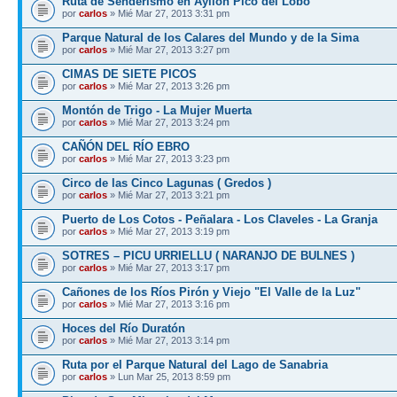
Ruta de Senderismo en Ayllón Pico del Lobo
por
carlos
» Mié Mar 27, 2013 3:31 pm
Parque Natural de los Calares del Mundo y de la Sima
por
carlos
» Mié Mar 27, 2013 3:27 pm
CIMAS DE SIETE PICOS
por
carlos
» Mié Mar 27, 2013 3:26 pm
Montón de Trigo - La Mujer Muerta
por
carlos
» Mié Mar 27, 2013 3:24 pm
CAÑÓN DEL RÍO EBRO
por
carlos
» Mié Mar 27, 2013 3:23 pm
Circo de las Cinco Lagunas ( Gredos )
por
carlos
» Mié Mar 27, 2013 3:21 pm
Puerto de Los Cotos - Peñalara - Los Claveles - La Granja
por
carlos
» Mié Mar 27, 2013 3:19 pm
SOTRES – PICU URRIELLU ( NARANJO DE BULNES )
por
carlos
» Mié Mar 27, 2013 3:17 pm
Cañones de los Ríos Pirón y Viejo "El Valle de la Luz"
por
carlos
» Mié Mar 27, 2013 3:16 pm
Hoces del Río Duratón
por
carlos
» Mié Mar 27, 2013 3:14 pm
Ruta por el Parque Natural del Lago de Sanabria
por
carlos
» Lun Mar 25, 2013 8:59 pm