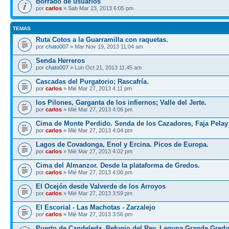
Borrado de usuarios
por
carlos
» Sab Mar 23, 2013 6:05 pm
TEMAS
Ruta Cotos a la Guarramilla con raquetas.
por
chato007
» Mar Nov 19, 2013 11:04 am
Senda Herreros
por
chato007
» Lun Oct 21, 2013 11:45 am
Cascadas del Purgatorio; Rascafría.
por
carlos
» Mié Mar 27, 2013 4:11 pm
los Pilones, Garganta de los infiernos; Valle del Jerte.
por
carlos
» Mié Mar 27, 2013 4:06 pm
Cima de Monte Perdido. Senda de los Cazadores, Faja Pelay
por
carlos
» Mié Mar 27, 2013 4:04 pm
Lagos de Covadonga, Enol y Ercina. Picos de Europa.
por
carlos
» Mié Mar 27, 2013 4:02 pm
Cima del Almanzor. Desde la plataforma de Gredos.
por
carlos
» Mié Mar 27, 2013 4:00 pm
El Ocejón desde Valverde de los Arroyos
por
carlos
» Mié Mar 27, 2013 3:59 pm
El Escorial - Las Machotas - Zarzalejo
por
carlos
» Mié Mar 27, 2013 3:56 pm
Puerto de Candeleda, Refugio del Rey, Laguna Grande Gred