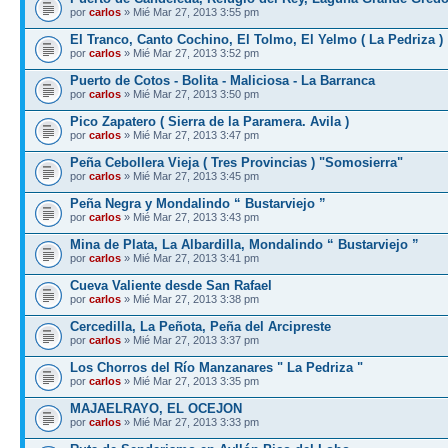
por
carlos
» Mié Mar 27, 2013 3:55 pm
El Tranco, Canto Cochino, El Tolmo, El Yelmo ( La Pedriza )
por
carlos
» Mié Mar 27, 2013 3:52 pm
Puerto de Cotos - Bolita - Maliciosa - La Barranca
por
carlos
» Mié Mar 27, 2013 3:50 pm
Pico Zapatero ( Sierra de la Paramera. Avila )
por
carlos
» Mié Mar 27, 2013 3:47 pm
Peña Cebollera Vieja ( Tres Provincias ) "Somosierra"
por
carlos
» Mié Mar 27, 2013 3:45 pm
Peña Negra y Mondalindo “ Bustarviejo ”
por
carlos
» Mié Mar 27, 2013 3:43 pm
Mina de Plata, La Albardilla, Mondalindo “ Bustarviejo ”
por
carlos
» Mié Mar 27, 2013 3:41 pm
Cueva Valiente desde San Rafael
por
carlos
» Mié Mar 27, 2013 3:38 pm
Cercedilla, La Peñota, Peña del Arcipreste
por
carlos
» Mié Mar 27, 2013 3:37 pm
Los Chorros del Río Manzanares " La Pedriza "
por
carlos
» Mié Mar 27, 2013 3:35 pm
MAJAELRAYO, EL OCEJON
por
carlos
» Mié Mar 27, 2013 3:33 pm