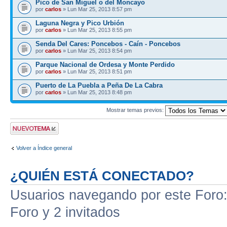
Pico de San Miguel o del Moncayo
por
carlos
» Lun Mar 25, 2013 8:57 pm
Laguna Negra y Pico Urbión
por
carlos
» Lun Mar 25, 2013 8:55 pm
Senda Del Cares: Poncebos - Caín - Poncebos
por
carlos
» Lun Mar 25, 2013 8:54 pm
Parque Nacional de Ordesa y Monte Perdido
por
carlos
» Lun Mar 25, 2013 8:51 pm
Puerto de La Puebla a Peña De La Cabra
por
carlos
» Lun Mar 25, 2013 8:48 pm
Mostrar temas previos:
Publicar un nuevo
tema
Volver a Índice general
¿QUIÉN ESTÁ CONECTADO?
Usuarios navegando por este Foro: 
Foro y 2 invitados