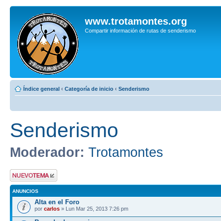
www.trotamontes.org
Compartir información de rutas de senderismo
Índice general
‹
Categoría de inicio
‹
Senderismo
Senderismo
Moderador:
Trotamontes
Publicar un nuevo
tema
ANUNCIOS
Alta en el Foro
por
carlos
» Lun Mar 25, 2013 7:26 pm