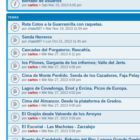
Borrado de usuarios
por
carlos
» Sab Mar 23, 2013 6:05 pm
TEMAS
Ruta Cotos a la Guarramilla con raquetas.
por
chato007
» Mar Nov 19, 2013 11:04 am
Senda Herreros
por
chato007
» Lun Oct 21, 2013 11:45 am
Cascadas del Purgatorio; Rascafría.
por
carlos
» Mié Mar 27, 2013 4:11 pm
los Pilones, Garganta de los infiernos; Valle del Jerte.
por
carlos
» Mié Mar 27, 2013 4:06 pm
Cima de Monte Perdido. Senda de los Cazadores, Faja Pelay
por
carlos
» Mié Mar 27, 2013 4:04 pm
Lagos de Covadonga, Enol y Ercina. Picos de Europa.
por
carlos
» Mié Mar 27, 2013 4:02 pm
Cima del Almanzor. Desde la plataforma de Gredos.
por
carlos
» Mié Mar 27, 2013 4:00 pm
El Ocejón desde Valverde de los Arroyos
por
carlos
» Mié Mar 27, 2013 3:59 pm
El Escorial - Las Machotas - Zarzalejo
por
carlos
» Mié Mar 27, 2013 3:56 pm
Puerto de Candeleda, Refugio del Rey, Laguna Grande Gred