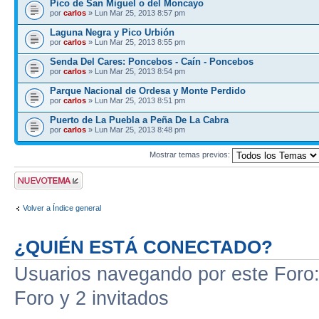
Pico de San Miguel o del Moncayo
por
carlos
» Lun Mar 25, 2013 8:57 pm
Laguna Negra y Pico Urbión
por
carlos
» Lun Mar 25, 2013 8:55 pm
Senda Del Cares: Poncebos - Caín - Poncebos
por
carlos
» Lun Mar 25, 2013 8:54 pm
Parque Nacional de Ordesa y Monte Perdido
por
carlos
» Lun Mar 25, 2013 8:51 pm
Puerto de La Puebla a Peña De La Cabra
por
carlos
» Lun Mar 25, 2013 8:48 pm
Mostrar temas previos:
Publicar un nuevo
tema
Volver a Índice general
¿QUIÉN ESTÁ CONECTADO?
Usuarios navegando por este Foro: 
Foro y 2 invitados