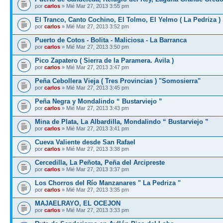
por
carlos
» Mié Mar 27, 2013 3:55 pm
El Tranco, Canto Cochino, El Tolmo, El Yelmo ( La Pedriza )
por
carlos
» Mié Mar 27, 2013 3:52 pm
Puerto de Cotos - Bolita - Maliciosa - La Barranca
por
carlos
» Mié Mar 27, 2013 3:50 pm
Pico Zapatero ( Sierra de la Paramera. Avila )
por
carlos
» Mié Mar 27, 2013 3:47 pm
Peña Cebollera Vieja ( Tres Provincias ) "Somosierra"
por
carlos
» Mié Mar 27, 2013 3:45 pm
Peña Negra y Mondalindo “ Bustarviejo ”
por
carlos
» Mié Mar 27, 2013 3:43 pm
Mina de Plata, La Albardilla, Mondalindo “ Bustarviejo ”
por
carlos
» Mié Mar 27, 2013 3:41 pm
Cueva Valiente desde San Rafael
por
carlos
» Mié Mar 27, 2013 3:38 pm
Cercedilla, La Peñota, Peña del Arcipreste
por
carlos
» Mié Mar 27, 2013 3:37 pm
Los Chorros del Río Manzanares " La Pedriza "
por
carlos
» Mié Mar 27, 2013 3:35 pm
MAJAELRAYO, EL OCEJON
por
carlos
» Mié Mar 27, 2013 3:33 pm