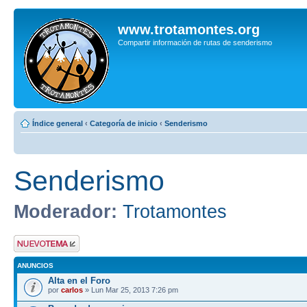
www.trotamontes.org
Compartir información de rutas de senderismo
Índice general
‹
Categoría de inicio
‹
Senderismo
Senderismo
Moderador:
Trotamontes
Publicar un nuevo
tema
ANUNCIOS
Alta en el Foro
por
carlos
» Lun Mar 25, 2013 7:26 pm