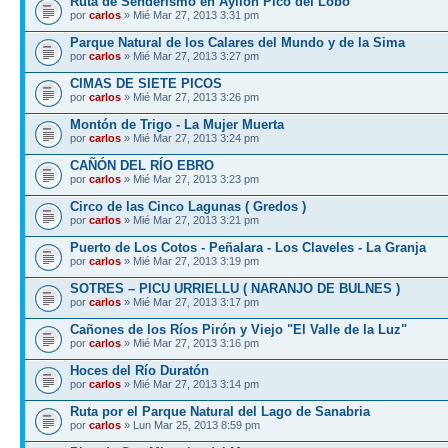
Ruta de Senderismo en Ayllón Pico del Lobo
por
carlos
» Mié Mar 27, 2013 3:31 pm
Parque Natural de los Calares del Mundo y de la Sima
por
carlos
» Mié Mar 27, 2013 3:27 pm
CIMAS DE SIETE PICOS
por
carlos
» Mié Mar 27, 2013 3:26 pm
Montón de Trigo - La Mujer Muerta
por
carlos
» Mié Mar 27, 2013 3:24 pm
CAÑÓN DEL RÍO EBRO
por
carlos
» Mié Mar 27, 2013 3:23 pm
Circo de las Cinco Lagunas ( Gredos )
por
carlos
» Mié Mar 27, 2013 3:21 pm
Puerto de Los Cotos - Peñalara - Los Claveles - La Granja
por
carlos
» Mié Mar 27, 2013 3:19 pm
SOTRES – PICU URRIELLU ( NARANJO DE BULNES )
por
carlos
» Mié Mar 27, 2013 3:17 pm
Cañones de los Ríos Pirón y Viejo "El Valle de la Luz"
por
carlos
» Mié Mar 27, 2013 3:16 pm
Hoces del Río Duratón
por
carlos
» Mié Mar 27, 2013 3:14 pm
Ruta por el Parque Natural del Lago de Sanabria
por
carlos
» Lun Mar 25, 2013 8:59 pm