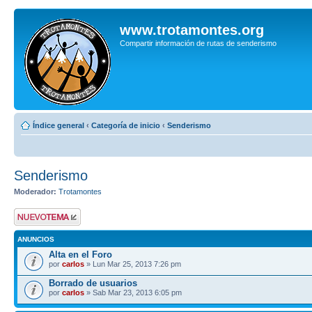
www.trotamontes.org
Compartir información de rutas de senderismo
Índice general
‹
Categoría de inicio
‹
Senderismo
Senderismo
Moderador:
Trotamontes
Publicar un nuevo
tema
ANUNCIOS
Alta en el Foro
por
carlos
» Lun Mar 25, 2013 7:26 pm
Borrado de usuarios
por
carlos
» Sab Mar 23, 2013 6:05 pm