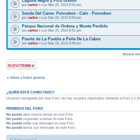
Laguna Negra y Pico Urbión
por
carlos
» Lun Mar 25, 2013 8:55 pm
Senda Del Cares: Poncebos - Caín - Poncebos
por
carlos
» Lun Mar 25, 2013 8:54 pm
Parque Nacional de Ordesa y Monte Perdido
por
carlos
» Lun Mar 25, 2013 8:51 pm
Puerto de La Puebla a Peña De La Cabra
por
carlos
» Lun Mar 25, 2013 8:48 pm
Mostrar te
Publicar un nuevo
tema
Volver a Índice general
¿QUIÉN ESTÁ CONECTADO?
Usuarios navegando por este Foro: No hay usuarios registrados visitando el Foro y 1 in
PERMISOS DEL FORO
No puede
abrir nuevos temas en este Foro
No puede
responder a temas en este Foro
No puede
editar sus mensajes en este Foro
No puede
borrar sus mensajes en este Foro