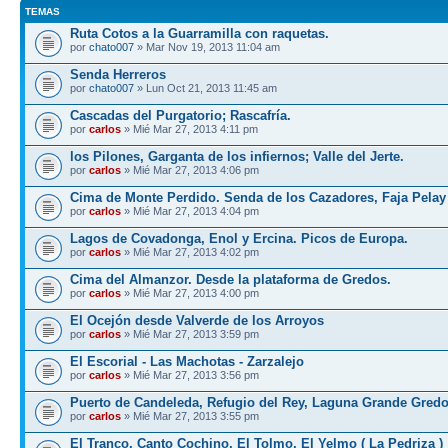
TEMAS
Ruta Cotos a la Guarramilla con raquetas.
por
chato007
» Mar Nov 19, 2013 11:04 am
Senda Herreros
por
chato007
» Lun Oct 21, 2013 11:45 am
Cascadas del Purgatorio; Rascafría.
por
carlos
» Mié Mar 27, 2013 4:11 pm
los Pilones, Garganta de los infiernos; Valle del Jerte.
por
carlos
» Mié Mar 27, 2013 4:06 pm
Cima de Monte Perdido. Senda de los Cazadores, Faja Pelay
por
carlos
» Mié Mar 27, 2013 4:04 pm
Lagos de Covadonga, Enol y Ercina. Picos de Europa.
por
carlos
» Mié Mar 27, 2013 4:02 pm
Cima del Almanzor. Desde la plataforma de Gredos.
por
carlos
» Mié Mar 27, 2013 4:00 pm
El Ocejón desde Valverde de los Arroyos
por
carlos
» Mié Mar 27, 2013 3:59 pm
El Escorial - Las Machotas - Zarzalejo
por
carlos
» Mié Mar 27, 2013 3:56 pm
Puerto de Candeleda, Refugio del Rey, Laguna Grande Gred
por
carlos
» Mié Mar 27, 2013 3:55 pm
El Tranco, Canto Cochino, El Tolmo, El Yelmo ( La Pedriza )