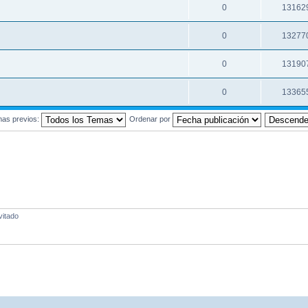
0
13162
0
13277
0
13190
0
13365
mas previos:
Ordenar por
vitado