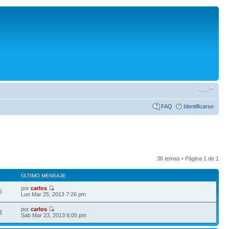
FAQ
Identificarse
36 temas • Página
1
de
1
S
ÚLTIMO MENSAJE
por
carlos
5
Lun Mar 25, 2013 7:26 pm
por
carlos
3
Sab Mar 23, 2013 6:05 pm