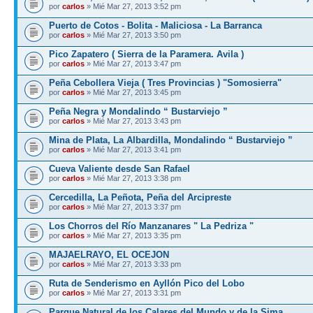
por
carlos
» Mié Mar 27, 2013 3:52 pm
Puerto de Cotos - Bolita - Maliciosa - La Barranca
por
carlos
» Mié Mar 27, 2013 3:50 pm
Pico Zapatero ( Sierra de la Paramera. Avila )
por
carlos
» Mié Mar 27, 2013 3:47 pm
Peña Cebollera Vieja ( Tres Provincias ) "Somosierra"
por
carlos
» Mié Mar 27, 2013 3:45 pm
Peña Negra y Mondalindo “ Bustarviejo ”
por
carlos
» Mié Mar 27, 2013 3:43 pm
Mina de Plata, La Albardilla, Mondalindo “ Bustarviejo ”
por
carlos
» Mié Mar 27, 2013 3:41 pm
Cueva Valiente desde San Rafael
por
carlos
» Mié Mar 27, 2013 3:38 pm
Cercedilla, La Peñota, Peña del Arcipreste
por
carlos
» Mié Mar 27, 2013 3:37 pm
Los Chorros del Río Manzanares " La Pedriza "
por
carlos
» Mié Mar 27, 2013 3:35 pm
MAJAELRAYO, EL OCEJON
por
carlos
» Mié Mar 27, 2013 3:33 pm
Ruta de Senderismo en Ayllón Pico del Lobo
por
carlos
» Mié Mar 27, 2013 3:31 pm
Parque Natural de los Calares del Mundo y de la Sima