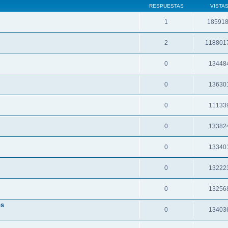
RESPUESTAS
VISTA
1
18591
2
118801
0
13448
0
13630
0
11133
0
13382
0
13340
0
13222
0
13256
os
0
13403