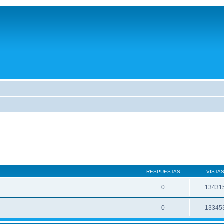
RESPUESTAS
VISTA
0
13431
0
13345