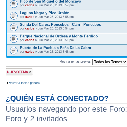
Pico de San Miguel o del Moncayo
por
carlos
» Lun Mar 25, 2013 8:57 pm
Laguna Negra y Pico Urbión
por
carlos
» Lun Mar 25, 2013 8:55 pm
Senda Del Cares: Poncebos - Caín - Poncebos
por
carlos
» Lun Mar 25, 2013 8:54 pm
Parque Nacional de Ordesa y Monte Perdido
por
carlos
» Lun Mar 25, 2013 8:51 pm
Puerto de La Puebla a Peña De La Cabra
por
carlos
» Lun Mar 25, 2013 8:48 pm
Mostrar temas previos:
Publicar un nuevo
tema
Volver a Índice general
¿QUIÉN ESTÁ CONECTADO?
Usuarios navegando por este Foro: 
Foro y 2 invitados