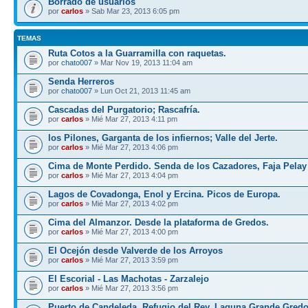
Borrado de usuarios
por
carlos
» Sab Mar 23, 2013 6:05 pm
TEMAS
Ruta Cotos a la Guarramilla con raquetas.
por
chato007
» Mar Nov 19, 2013 11:04 am
Senda Herreros
por
chato007
» Lun Oct 21, 2013 11:45 am
Cascadas del Purgatorio; Rascafría.
por
carlos
» Mié Mar 27, 2013 4:11 pm
los Pilones, Garganta de los infiernos; Valle del Jerte.
por
carlos
» Mié Mar 27, 2013 4:06 pm
Cima de Monte Perdido. Senda de los Cazadores, Faja Pelay
por
carlos
» Mié Mar 27, 2013 4:04 pm
Lagos de Covadonga, Enol y Ercina. Picos de Europa.
por
carlos
» Mié Mar 27, 2013 4:02 pm
Cima del Almanzor. Desde la plataforma de Gredos.
por
carlos
» Mié Mar 27, 2013 4:00 pm
El Ocejón desde Valverde de los Arroyos
por
carlos
» Mié Mar 27, 2013 3:59 pm
El Escorial - Las Machotas - Zarzalejo
por
carlos
» Mié Mar 27, 2013 3:56 pm
Puerto de Candeleda, Refugio del Rey, Laguna Grande Gred