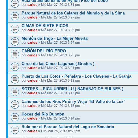
Ruta de Senderismo en Ayllón Pico del Lobo
por
carlos
» Mié Mar 27, 2013 3:31 pm
Parque Natural de los Calares del Mundo y de la Sima
por
carlos
» Mié Mar 27, 2013 3:27 pm
CIMAS DE SIETE PICOS
por
carlos
» Mié Mar 27, 2013 3:26 pm
Montón de Trigo - La Mujer Muerta
por
carlos
» Mié Mar 27, 2013 3:24 pm
CAÑÓN DEL RÍO EBRO
por
carlos
» Mié Mar 27, 2013 3:23 pm
Circo de las Cinco Lagunas ( Gredos )
por
carlos
» Mié Mar 27, 2013 3:21 pm
Puerto de Los Cotos - Peñalara - Los Claveles - La Granja
por
carlos
» Mié Mar 27, 2013 3:19 pm
SOTRES – PICU URRIELLU ( NARANJO DE BULNES )
por
carlos
» Mié Mar 27, 2013 3:17 pm
Cañones de los Ríos Pirón y Viejo "El Valle de la Luz"
por
carlos
» Mié Mar 27, 2013 3:16 pm
Hoces del Río Duratón
por
carlos
» Mié Mar 27, 2013 3:14 pm
Ruta por el Parque Natural del Lago de Sanabria
por
carlos
» Lun Mar 25, 2013 8:59 pm