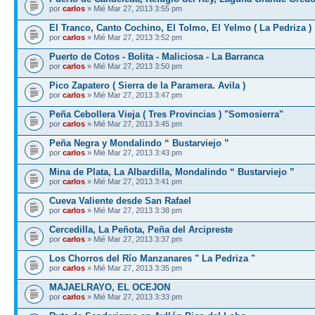
por
carlos
» Mié Mar 27, 2013 3:55 pm
El Tranco, Canto Cochino, El Tolmo, El Yelmo ( La Pedriza )
por
carlos
» Mié Mar 27, 2013 3:52 pm
Puerto de Cotos - Bolita - Maliciosa - La Barranca
por
carlos
» Mié Mar 27, 2013 3:50 pm
Pico Zapatero ( Sierra de la Paramera. Avila )
por
carlos
» Mié Mar 27, 2013 3:47 pm
Peña Cebollera Vieja ( Tres Provincias ) "Somosierra"
por
carlos
» Mié Mar 27, 2013 3:45 pm
Peña Negra y Mondalindo “ Bustarviejo ”
por
carlos
» Mié Mar 27, 2013 3:43 pm
Mina de Plata, La Albardilla, Mondalindo “ Bustarviejo ”
por
carlos
» Mié Mar 27, 2013 3:41 pm
Cueva Valiente desde San Rafael
por
carlos
» Mié Mar 27, 2013 3:38 pm
Cercedilla, La Peñota, Peña del Arcipreste
por
carlos
» Mié Mar 27, 2013 3:37 pm
Los Chorros del Río Manzanares " La Pedriza "
por
carlos
» Mié Mar 27, 2013 3:35 pm
MAJAELRAYO, EL OCEJON
por
carlos
» Mié Mar 27, 2013 3:33 pm