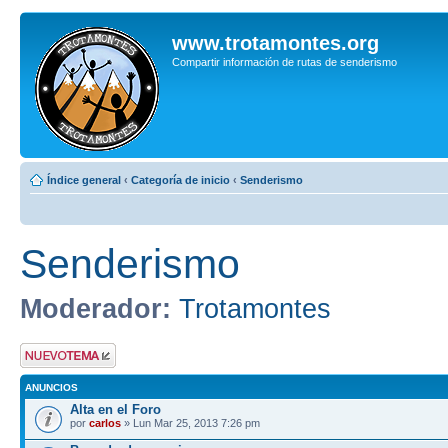
www.trotamontes.org
Compartir información de rutas de senderismo
Índice general
‹
Categoría de inicio
‹
Senderismo
Senderismo
Moderador:
Trotamontes
Publicar un nuevo
tema
ANUNCIOS
Alta en el Foro
por
carlos
» Lun Mar 25, 2013 7:26 pm