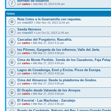
Borrado de usuarios
por
carlos
» Sab Mar 23, 2013 6:05 pm
TEMAS
Ruta Cotos a la Guarramilla con raquetas.
por
chato007
» Mar Nov 19, 2013 11:04 am
Senda Herreros
por
chato007
» Lun Oct 21, 2013 11:45 am
Cascadas del Purgatorio; Rascafría.
por
carlos
» Mié Mar 27, 2013 4:11 pm
los Pilones, Garganta de los infiernos; Valle del Jerte.
por
carlos
» Mié Mar 27, 2013 4:06 pm
Cima de Monte Perdido. Senda de los Cazadores, Faja Pelay
por
carlos
» Mié Mar 27, 2013 4:04 pm
Lagos de Covadonga, Enol y Ercina. Picos de Europa.
por
carlos
» Mié Mar 27, 2013 4:02 pm
Cima del Almanzor. Desde la plataforma de Gredos.
por
carlos
» Mié Mar 27, 2013 4:00 pm
El Ocejón desde Valverde de los Arroyos
por
carlos
» Mié Mar 27, 2013 3:59 pm
El Escorial - Las Machotas - Zarzalejo
por
carlos
» Mié Mar 27, 2013 3:56 pm
Puerto de Candeleda, Refugio del Rey, Laguna Grande Gred