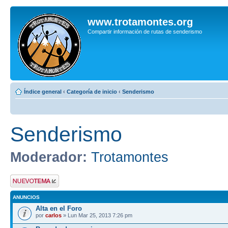
www.trotamontes.org
Compartir información de rutas de senderismo
Índice general
‹
Categoría de inicio
‹
Senderismo
Senderismo
Moderador:
Trotamontes
Publicar un nuevo
tema
ANUNCIOS
Alta en el Foro
por
carlos
» Lun Mar 25, 2013 7:26 pm