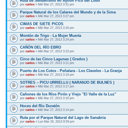
Ruta de Senderismo en Ayllón Pico del Lobo
por
carlos
» Mié Mar 27, 2013 3:31 pm
Parque Natural de los Calares del Mundo y de la Sima
por
carlos
» Mié Mar 27, 2013 3:27 pm
CIMAS DE SIETE PICOS
por
carlos
» Mié Mar 27, 2013 3:26 pm
Montón de Trigo - La Mujer Muerta
por
carlos
» Mié Mar 27, 2013 3:24 pm
CAÑÓN DEL RÍO EBRO
por
carlos
» Mié Mar 27, 2013 3:23 pm
Circo de las Cinco Lagunas ( Gredos )
por
carlos
» Mié Mar 27, 2013 3:21 pm
Puerto de Los Cotos - Peñalara - Los Claveles - La Granja
por
carlos
» Mié Mar 27, 2013 3:19 pm
SOTRES – PICU URRIELLU ( NARANJO DE BULNES )
por
carlos
» Mié Mar 27, 2013 3:17 pm
Cañones de los Ríos Pirón y Viejo "El Valle de la Luz"
por
carlos
» Mié Mar 27, 2013 3:16 pm
Hoces del Río Duratón
por
carlos
» Mié Mar 27, 2013 3:14 pm
Ruta por el Parque Natural del Lago de Sanabria
por
carlos
» Lun Mar 25, 2013 8:59 pm