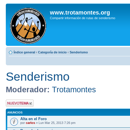
www.trotamontes.org
Compartir información de rutas de senderismo
Índice general
‹
Categoría de inicio
‹
Senderismo
Senderismo
Moderador:
Trotamontes
Publicar un nuevo
tema
ANUNCIOS
Alta en el Foro
por
carlos
» Lun Mar 25, 2013 7:26 pm