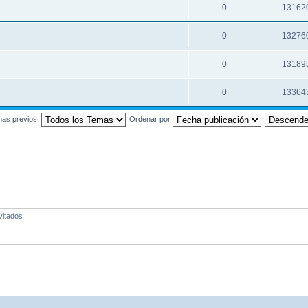
0
13162
0
13276
0
13189
0
13364
mas previos:
Ordenar por
vitados