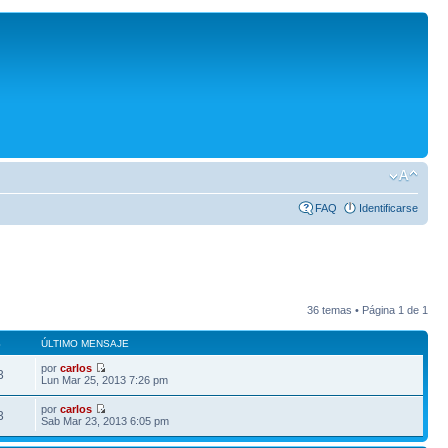
FAQ
Identificarse
36 temas • Página
1
de
1
S
ÚLTIMO MENSAJE
por
carlos
3
Lun Mar 25, 2013 7:26 pm
por
carlos
3
Sab Mar 23, 2013 6:05 pm