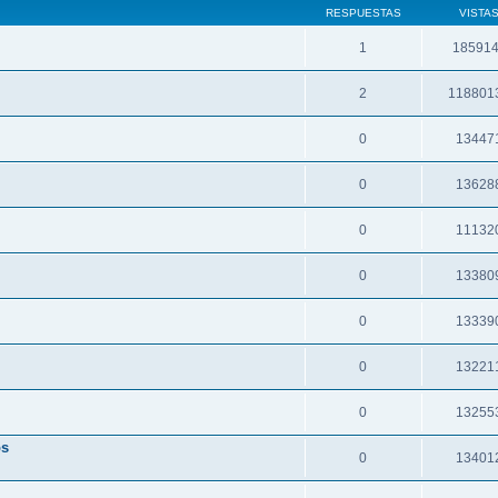
RESPUESTAS
VISTA
1
18591
2
118801
0
13447
0
13628
0
11132
0
13380
0
13339
0
13221
0
13255
os
0
13401