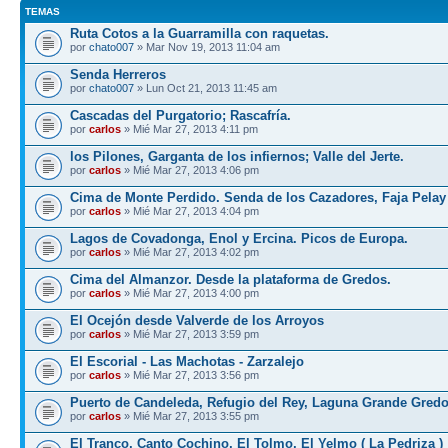
TEMAS
Ruta Cotos a la Guarramilla con raquetas.
por
chato007
» Mar Nov 19, 2013 11:04 am
Senda Herreros
por
chato007
» Lun Oct 21, 2013 11:45 am
Cascadas del Purgatorio; Rascafría.
por
carlos
» Mié Mar 27, 2013 4:11 pm
los Pilones, Garganta de los infiernos; Valle del Jerte.
por
carlos
» Mié Mar 27, 2013 4:06 pm
Cima de Monte Perdido. Senda de los Cazadores, Faja Pelay
por
carlos
» Mié Mar 27, 2013 4:04 pm
Lagos de Covadonga, Enol y Ercina. Picos de Europa.
por
carlos
» Mié Mar 27, 2013 4:02 pm
Cima del Almanzor. Desde la plataforma de Gredos.
por
carlos
» Mié Mar 27, 2013 4:00 pm
El Ocejón desde Valverde de los Arroyos
por
carlos
» Mié Mar 27, 2013 3:59 pm
El Escorial - Las Machotas - Zarzalejo
por
carlos
» Mié Mar 27, 2013 3:56 pm
Puerto de Candeleda, Refugio del Rey, Laguna Grande Gred
por
carlos
» Mié Mar 27, 2013 3:55 pm
El Tranco, Canto Cochino, El Tolmo, El Yelmo ( La Pedriza )