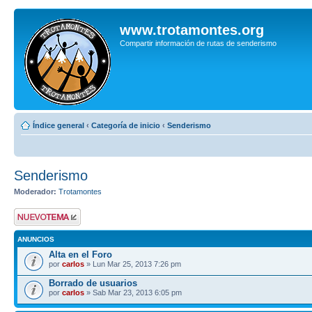
www.trotamontes.org
Compartir información de rutas de senderismo
Índice general
‹
Categoría de inicio
‹
Senderismo
Senderismo
Moderador:
Trotamontes
Publicar un nuevo
tema
ANUNCIOS
Alta en el Foro
por
carlos
» Lun Mar 25, 2013 7:26 pm
Borrado de usuarios
por
carlos
» Sab Mar 23, 2013 6:05 pm