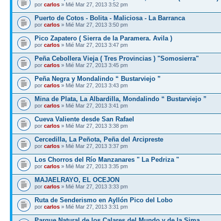
por
carlos
» Mié Mar 27, 2013 3:52 pm
Puerto de Cotos - Bolita - Maliciosa - La Barranca
por
carlos
» Mié Mar 27, 2013 3:50 pm
Pico Zapatero ( Sierra de la Paramera. Avila )
por
carlos
» Mié Mar 27, 2013 3:47 pm
Peña Cebollera Vieja ( Tres Provincias ) "Somosierra"
por
carlos
» Mié Mar 27, 2013 3:45 pm
Peña Negra y Mondalindo “ Bustarviejo ”
por
carlos
» Mié Mar 27, 2013 3:43 pm
Mina de Plata, La Albardilla, Mondalindo “ Bustarviejo ”
por
carlos
» Mié Mar 27, 2013 3:41 pm
Cueva Valiente desde San Rafael
por
carlos
» Mié Mar 27, 2013 3:38 pm
Cercedilla, La Peñota, Peña del Arcipreste
por
carlos
» Mié Mar 27, 2013 3:37 pm
Los Chorros del Río Manzanares " La Pedriza "
por
carlos
» Mié Mar 27, 2013 3:35 pm
MAJAELRAYO, EL OCEJON
por
carlos
» Mié Mar 27, 2013 3:33 pm
Ruta de Senderismo en Ayllón Pico del Lobo
por
carlos
» Mié Mar 27, 2013 3:31 pm
Parque Natural de los Calares del Mundo y de la Sima