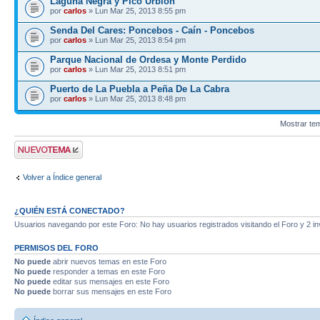
Laguna Negra y Pico Urbión
por
carlos
» Lun Mar 25, 2013 8:55 pm
Senda Del Cares: Poncebos - Caín - Poncebos
por
carlos
» Lun Mar 25, 2013 8:54 pm
Parque Nacional de Ordesa y Monte Perdido
por
carlos
» Lun Mar 25, 2013 8:51 pm
Puerto de La Puebla a Peña De La Cabra
por
carlos
» Lun Mar 25, 2013 8:48 pm
Mostrar te
Publicar un nuevo
tema
Volver a Índice general
¿QUIÉN ESTÁ CONECTADO?
Usuarios navegando por este Foro: No hay usuarios registrados visitando el Foro y 2 in
PERMISOS DEL FORO
No puede
abrir nuevos temas en este Foro
No puede
responder a temas en este Foro
No puede
editar sus mensajes en este Foro
No puede
borrar sus mensajes en este Foro