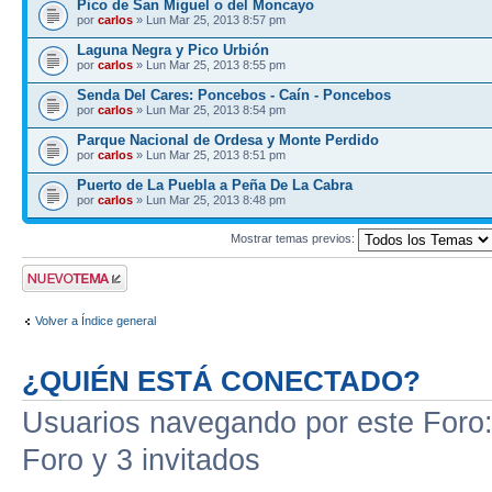
Pico de San Miguel o del Moncayo
por
carlos
» Lun Mar 25, 2013 8:57 pm
Laguna Negra y Pico Urbión
por
carlos
» Lun Mar 25, 2013 8:55 pm
Senda Del Cares: Poncebos - Caín - Poncebos
por
carlos
» Lun Mar 25, 2013 8:54 pm
Parque Nacional de Ordesa y Monte Perdido
por
carlos
» Lun Mar 25, 2013 8:51 pm
Puerto de La Puebla a Peña De La Cabra
por
carlos
» Lun Mar 25, 2013 8:48 pm
Mostrar temas previos:
Publicar un nuevo
tema
Volver a Índice general
¿QUIÉN ESTÁ CONECTADO?
Usuarios navegando por este Foro: 
Foro y 3 invitados