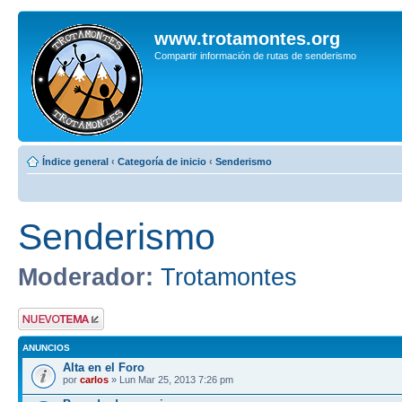
www.trotamontes.org
Compartir información de rutas de senderismo
Índice general
‹
Categoría de inicio
‹
Senderismo
Senderismo
Moderador:
Trotamontes
Publicar un nuevo
tema
ANUNCIOS
Alta en el Foro
por
carlos
» Lun Mar 25, 2013 7:26 pm