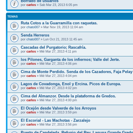
Borrado de usuarios
por
carlos
» Sab Mar 23, 2013 6:05 pm
TEMAS
Ruta Cotos a la Guarramilla con raquetas.
por
chato007
» Mar Nov 19, 2013 11:04 am
Senda Herreros
por
chato007
» Lun Oct 21, 2013 11:45 am
Cascadas del Purgatorio; Rascafría.
por
carlos
» Mié Mar 27, 2013 4:11 pm
los Pilones, Garganta de los infiernos; Valle del Jerte.
por
carlos
» Mié Mar 27, 2013 4:06 pm
Cima de Monte Perdido. Senda de los Cazadores, Faja Pelay
por
carlos
» Mié Mar 27, 2013 4:04 pm
Lagos de Covadonga, Enol y Ercina. Picos de Europa.
por
carlos
» Mié Mar 27, 2013 4:02 pm
Cima del Almanzor. Desde la plataforma de Gredos.
por
carlos
» Mié Mar 27, 2013 4:00 pm
El Ocejón desde Valverde de los Arroyos
por
carlos
» Mié Mar 27, 2013 3:59 pm
El Escorial - Las Machotas - Zarzalejo
por
carlos
» Mié Mar 27, 2013 3:56 pm
Puerto de Candeleda, Refugio del Rey, Laguna Grande Gred