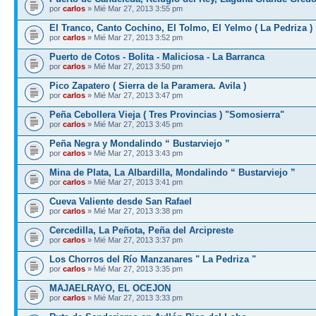
por
carlos
» Mié Mar 27, 2013 3:55 pm
El Tranco, Canto Cochino, El Tolmo, El Yelmo ( La Pedriza )
por
carlos
» Mié Mar 27, 2013 3:52 pm
Puerto de Cotos - Bolita - Maliciosa - La Barranca
por
carlos
» Mié Mar 27, 2013 3:50 pm
Pico Zapatero ( Sierra de la Paramera. Avila )
por
carlos
» Mié Mar 27, 2013 3:47 pm
Peña Cebollera Vieja ( Tres Provincias ) "Somosierra"
por
carlos
» Mié Mar 27, 2013 3:45 pm
Peña Negra y Mondalindo “ Bustarviejo ”
por
carlos
» Mié Mar 27, 2013 3:43 pm
Mina de Plata, La Albardilla, Mondalindo “ Bustarviejo ”
por
carlos
» Mié Mar 27, 2013 3:41 pm
Cueva Valiente desde San Rafael
por
carlos
» Mié Mar 27, 2013 3:38 pm
Cercedilla, La Peñota, Peña del Arcipreste
por
carlos
» Mié Mar 27, 2013 3:37 pm
Los Chorros del Río Manzanares " La Pedriza "
por
carlos
» Mié Mar 27, 2013 3:35 pm
MAJAELRAYO, EL OCEJON
por
carlos
» Mié Mar 27, 2013 3:33 pm