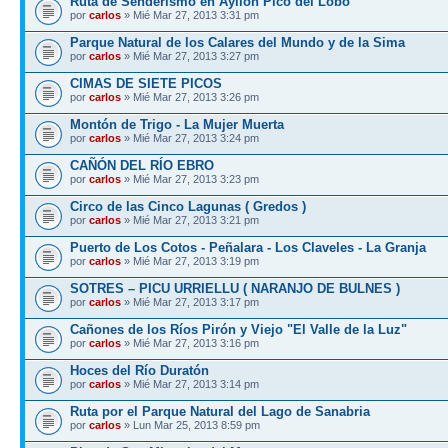
Ruta de Senderismo en Ayllón Pico del Lobo
por
carlos
» Mié Mar 27, 2013 3:31 pm
Parque Natural de los Calares del Mundo y de la Sima
por
carlos
» Mié Mar 27, 2013 3:27 pm
CIMAS DE SIETE PICOS
por
carlos
» Mié Mar 27, 2013 3:26 pm
Montón de Trigo - La Mujer Muerta
por
carlos
» Mié Mar 27, 2013 3:24 pm
CAÑÓN DEL RÍO EBRO
por
carlos
» Mié Mar 27, 2013 3:23 pm
Circo de las Cinco Lagunas ( Gredos )
por
carlos
» Mié Mar 27, 2013 3:21 pm
Puerto de Los Cotos - Peñalara - Los Claveles - La Granja
por
carlos
» Mié Mar 27, 2013 3:19 pm
SOTRES – PICU URRIELLU ( NARANJO DE BULNES )
por
carlos
» Mié Mar 27, 2013 3:17 pm
Cañones de los Ríos Pirón y Viejo "El Valle de la Luz"
por
carlos
» Mié Mar 27, 2013 3:16 pm
Hoces del Río Duratón
por
carlos
» Mié Mar 27, 2013 3:14 pm
Ruta por el Parque Natural del Lago de Sanabria
por
carlos
» Lun Mar 25, 2013 8:59 pm