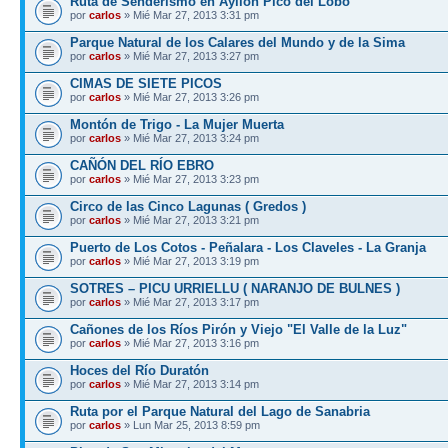
Ruta de Senderismo en Ayllón Pico del Lobo
por
carlos
» Mié Mar 27, 2013 3:31 pm
Parque Natural de los Calares del Mundo y de la Sima
por
carlos
» Mié Mar 27, 2013 3:27 pm
CIMAS DE SIETE PICOS
por
carlos
» Mié Mar 27, 2013 3:26 pm
Montón de Trigo - La Mujer Muerta
por
carlos
» Mié Mar 27, 2013 3:24 pm
CAÑÓN DEL RÍO EBRO
por
carlos
» Mié Mar 27, 2013 3:23 pm
Circo de las Cinco Lagunas ( Gredos )
por
carlos
» Mié Mar 27, 2013 3:21 pm
Puerto de Los Cotos - Peñalara - Los Claveles - La Granja
por
carlos
» Mié Mar 27, 2013 3:19 pm
SOTRES – PICU URRIELLU ( NARANJO DE BULNES )
por
carlos
» Mié Mar 27, 2013 3:17 pm
Cañones de los Ríos Pirón y Viejo "El Valle de la Luz"
por
carlos
» Mié Mar 27, 2013 3:16 pm
Hoces del Río Duratón
por
carlos
» Mié Mar 27, 2013 3:14 pm
Ruta por el Parque Natural del Lago de Sanabria
por
carlos
» Lun Mar 25, 2013 8:59 pm