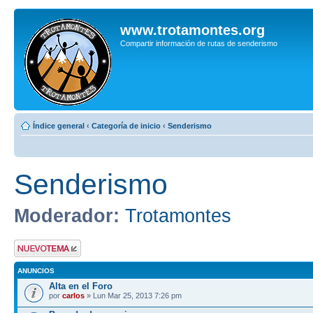
www.trotamontes.org
Compartir información de rutas de senderismo
Índice general
‹
Categoría de inicio
‹
Senderismo
Senderismo
Moderador:
Trotamontes
Publicar un nuevo
tema
ANUNCIOS
Alta en el Foro
por
carlos
» Lun Mar 25, 2013 7:26 pm