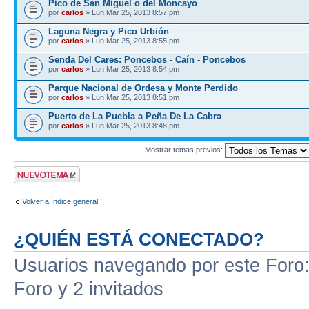
Pico de San Miguel o del Moncayo
por
carlos
» Lun Mar 25, 2013 8:57 pm
Laguna Negra y Pico Urbión
por
carlos
» Lun Mar 25, 2013 8:55 pm
Senda Del Cares: Poncebos - Caín - Poncebos
por
carlos
» Lun Mar 25, 2013 8:54 pm
Parque Nacional de Ordesa y Monte Perdido
por
carlos
» Lun Mar 25, 2013 8:51 pm
Puerto de La Puebla a Peña De La Cabra
por
carlos
» Lun Mar 25, 2013 8:48 pm
Mostrar temas previos:
Publicar un nuevo
tema
Volver a Índice general
¿QUIÉN ESTÁ CONECTADO?
Usuarios navegando por este Foro: 
Foro y 2 invitados