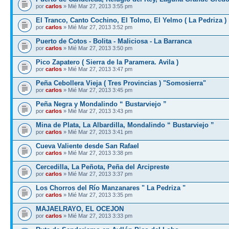
por
carlos
» Mié Mar 27, 2013 3:55 pm
El Tranco, Canto Cochino, El Tolmo, El Yelmo ( La Pedriza )
por
carlos
» Mié Mar 27, 2013 3:52 pm
Puerto de Cotos - Bolita - Maliciosa - La Barranca
por
carlos
» Mié Mar 27, 2013 3:50 pm
Pico Zapatero ( Sierra de la Paramera. Avila )
por
carlos
» Mié Mar 27, 2013 3:47 pm
Peña Cebollera Vieja ( Tres Provincias ) "Somosierra"
por
carlos
» Mié Mar 27, 2013 3:45 pm
Peña Negra y Mondalindo “ Bustarviejo ”
por
carlos
» Mié Mar 27, 2013 3:43 pm
Mina de Plata, La Albardilla, Mondalindo “ Bustarviejo ”
por
carlos
» Mié Mar 27, 2013 3:41 pm
Cueva Valiente desde San Rafael
por
carlos
» Mié Mar 27, 2013 3:38 pm
Cercedilla, La Peñota, Peña del Arcipreste
por
carlos
» Mié Mar 27, 2013 3:37 pm
Los Chorros del Río Manzanares " La Pedriza "
por
carlos
» Mié Mar 27, 2013 3:35 pm
MAJAELRAYO, EL OCEJON
por
carlos
» Mié Mar 27, 2013 3:33 pm