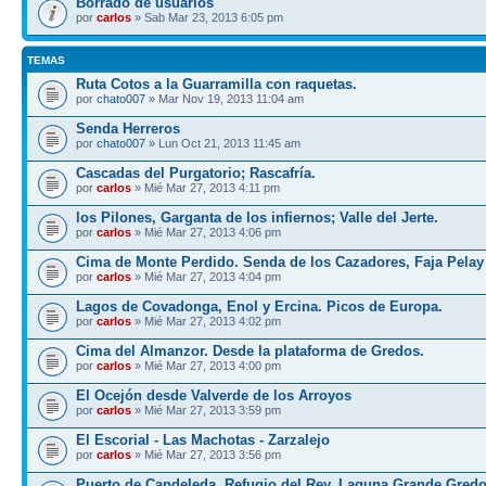
Borrado de usuarios
por
carlos
» Sab Mar 23, 2013 6:05 pm
TEMAS
Ruta Cotos a la Guarramilla con raquetas.
por
chato007
» Mar Nov 19, 2013 11:04 am
Senda Herreros
por
chato007
» Lun Oct 21, 2013 11:45 am
Cascadas del Purgatorio; Rascafría.
por
carlos
» Mié Mar 27, 2013 4:11 pm
los Pilones, Garganta de los infiernos; Valle del Jerte.
por
carlos
» Mié Mar 27, 2013 4:06 pm
Cima de Monte Perdido. Senda de los Cazadores, Faja Pelay
por
carlos
» Mié Mar 27, 2013 4:04 pm
Lagos de Covadonga, Enol y Ercina. Picos de Europa.
por
carlos
» Mié Mar 27, 2013 4:02 pm
Cima del Almanzor. Desde la plataforma de Gredos.
por
carlos
» Mié Mar 27, 2013 4:00 pm
El Ocejón desde Valverde de los Arroyos
por
carlos
» Mié Mar 27, 2013 3:59 pm
El Escorial - Las Machotas - Zarzalejo
por
carlos
» Mié Mar 27, 2013 3:56 pm
Puerto de Candeleda, Refugio del Rey, Laguna Grande Gred