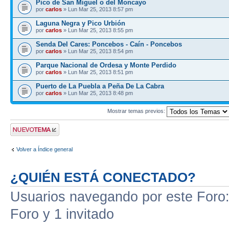
Pico de San Miguel o del Moncayo
por
carlos
» Lun Mar 25, 2013 8:57 pm
Laguna Negra y Pico Urbión
por
carlos
» Lun Mar 25, 2013 8:55 pm
Senda Del Cares: Poncebos - Caín - Poncebos
por
carlos
» Lun Mar 25, 2013 8:54 pm
Parque Nacional de Ordesa y Monte Perdido
por
carlos
» Lun Mar 25, 2013 8:51 pm
Puerto de La Puebla a Peña De La Cabra
por
carlos
» Lun Mar 25, 2013 8:48 pm
Mostrar temas previos:
Publicar un nuevo
tema
Volver a Índice general
¿QUIÉN ESTÁ CONECTADO?
Usuarios navegando por este Foro: 
Foro y 1 invitado