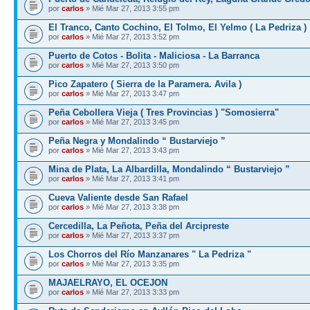
por
carlos
» Mié Mar 27, 2013 3:55 pm
El Tranco, Canto Cochino, El Tolmo, El Yelmo ( La Pedriza )
por
carlos
» Mié Mar 27, 2013 3:52 pm
Puerto de Cotos - Bolita - Maliciosa - La Barranca
por
carlos
» Mié Mar 27, 2013 3:50 pm
Pico Zapatero ( Sierra de la Paramera. Avila )
por
carlos
» Mié Mar 27, 2013 3:47 pm
Peña Cebollera Vieja ( Tres Provincias ) "Somosierra"
por
carlos
» Mié Mar 27, 2013 3:45 pm
Peña Negra y Mondalindo “ Bustarviejo ”
por
carlos
» Mié Mar 27, 2013 3:43 pm
Mina de Plata, La Albardilla, Mondalindo “ Bustarviejo ”
por
carlos
» Mié Mar 27, 2013 3:41 pm
Cueva Valiente desde San Rafael
por
carlos
» Mié Mar 27, 2013 3:38 pm
Cercedilla, La Peñota, Peña del Arcipreste
por
carlos
» Mié Mar 27, 2013 3:37 pm
Los Chorros del Río Manzanares " La Pedriza "
por
carlos
» Mié Mar 27, 2013 3:35 pm
MAJAELRAYO, EL OCEJON
por
carlos
» Mié Mar 27, 2013 3:33 pm