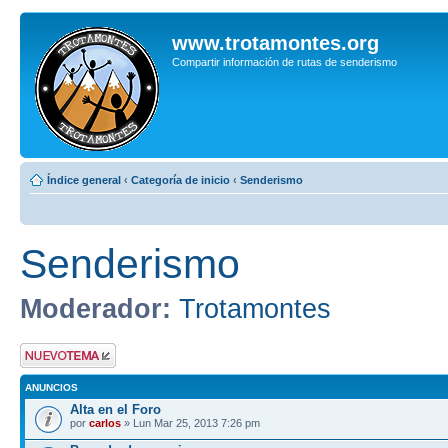
www.trotamontes.org
Compartir información de rutas de senderismo
Índice general
‹
Categoría de inicio
‹
Senderismo
Senderismo
Moderador:
Trotamontes
Publicar un nuevo
tema
ANUNCIOS
Alta en el Foro
por
carlos
» Lun Mar 25, 2013 7:26 pm