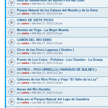
Ruta de Senderismo en Ayllón Pico del Lobo
por
carlos
» Mié Mar 27, 2013 3:31 pm
Parque Natural de los Calares del Mundo y de la Sima
por
carlos
» Mié Mar 27, 2013 3:27 pm
CIMAS DE SIETE PICOS
por
carlos
» Mié Mar 27, 2013 3:26 pm
Montón de Trigo - La Mujer Muerta
por
carlos
» Mié Mar 27, 2013 3:24 pm
CAÑÓN DEL RÍO EBRO
por
carlos
» Mié Mar 27, 2013 3:23 pm
Circo de las Cinco Lagunas ( Gredos )
por
carlos
» Mié Mar 27, 2013 3:21 pm
Puerto de Los Cotos - Peñalara - Los Claveles - La Granja
por
carlos
» Mié Mar 27, 2013 3:19 pm
SOTRES – PICU URRIELLU ( NARANJO DE BULNES )
por
carlos
» Mié Mar 27, 2013 3:17 pm
Cañones de los Ríos Pirón y Viejo "El Valle de la Luz"
por
carlos
» Mié Mar 27, 2013 3:16 pm
Hoces del Río Duratón
por
carlos
» Mié Mar 27, 2013 3:14 pm
Ruta por el Parque Natural del Lago de Sanabria
por
carlos
» Lun Mar 25, 2013 8:59 pm