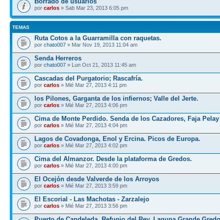
Borrado de usuarios
por
carlos
» Sab Mar 23, 2013 6:05 pm
TEMAS
Ruta Cotos a la Guarramilla con raquetas.
por
chato007
» Mar Nov 19, 2013 11:04 am
Senda Herreros
por
chato007
» Lun Oct 21, 2013 11:45 am
Cascadas del Purgatorio; Rascafría.
por
carlos
» Mié Mar 27, 2013 4:11 pm
los Pilones, Garganta de los infiernos; Valle del Jerte.
por
carlos
» Mié Mar 27, 2013 4:06 pm
Cima de Monte Perdido. Senda de los Cazadores, Faja Pelay
por
carlos
» Mié Mar 27, 2013 4:04 pm
Lagos de Covadonga, Enol y Ercina. Picos de Europa.
por
carlos
» Mié Mar 27, 2013 4:02 pm
Cima del Almanzor. Desde la plataforma de Gredos.
por
carlos
» Mié Mar 27, 2013 4:00 pm
El Ocejón desde Valverde de los Arroyos
por
carlos
» Mié Mar 27, 2013 3:59 pm
El Escorial - Las Machotas - Zarzalejo
por
carlos
» Mié Mar 27, 2013 3:56 pm
Puerto de Candeleda, Refugio del Rey, Laguna Grande Gred