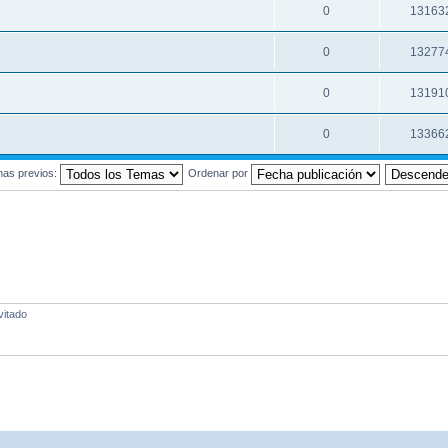
0
13163
0
13277
0
13191
0
13366
mas previos:
Ordenar por
vitado