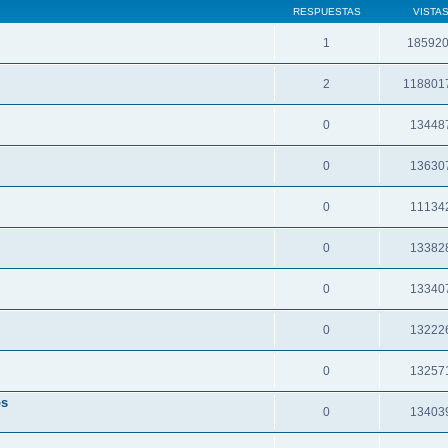
RESPUESTAS
VISTA
1
18592
2
118801
0
13448
0
13630
0
11134
0
13382
0
13340
0
13222
0
13257
os
0
13403