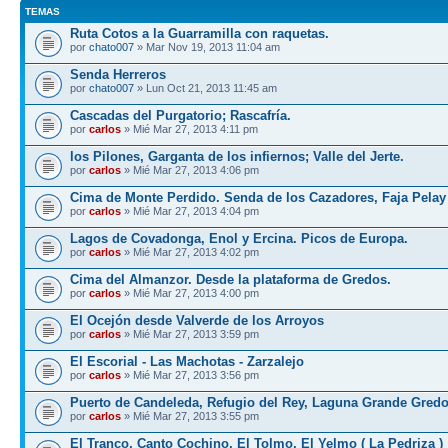
TEMAS
Ruta Cotos a la Guarramilla con raquetas.
por
chato007
» Mar Nov 19, 2013 11:04 am
Senda Herreros
por
chato007
» Lun Oct 21, 2013 11:45 am
Cascadas del Purgatorio; Rascafría.
por
carlos
» Mié Mar 27, 2013 4:11 pm
los Pilones, Garganta de los infiernos; Valle del Jerte.
por
carlos
» Mié Mar 27, 2013 4:06 pm
Cima de Monte Perdido. Senda de los Cazadores, Faja Pelay
por
carlos
» Mié Mar 27, 2013 4:04 pm
Lagos de Covadonga, Enol y Ercina. Picos de Europa.
por
carlos
» Mié Mar 27, 2013 4:02 pm
Cima del Almanzor. Desde la plataforma de Gredos.
por
carlos
» Mié Mar 27, 2013 4:00 pm
El Ocejón desde Valverde de los Arroyos
por
carlos
» Mié Mar 27, 2013 3:59 pm
El Escorial - Las Machotas - Zarzalejo
por
carlos
» Mié Mar 27, 2013 3:56 pm
Puerto de Candeleda, Refugio del Rey, Laguna Grande Gred
por
carlos
» Mié Mar 27, 2013 3:55 pm
El Tranco, Canto Cochino, El Tolmo, El Yelmo ( La Pedriza )