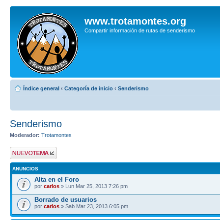
www.trotamontes.org
Compartir información de rutas de senderismo
Índice general
‹
Categoría de inicio
‹
Senderismo
Senderismo
Moderador:
Trotamontes
Publicar un nuevo
tema
ANUNCIOS
Alta en el Foro
por
carlos
» Lun Mar 25, 2013 7:26 pm
Borrado de usuarios
por
carlos
» Sab Mar 23, 2013 6:05 pm