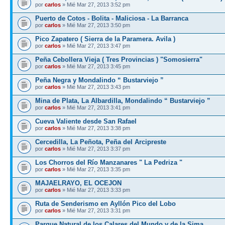
por
carlos
» Mié Mar 27, 2013 3:52 pm
Puerto de Cotos - Bolita - Maliciosa - La Barranca
por
carlos
» Mié Mar 27, 2013 3:50 pm
Pico Zapatero ( Sierra de la Paramera. Avila )
por
carlos
» Mié Mar 27, 2013 3:47 pm
Peña Cebollera Vieja ( Tres Provincias ) "Somosierra"
por
carlos
» Mié Mar 27, 2013 3:45 pm
Peña Negra y Mondalindo “ Bustarviejo ”
por
carlos
» Mié Mar 27, 2013 3:43 pm
Mina de Plata, La Albardilla, Mondalindo “ Bustarviejo ”
por
carlos
» Mié Mar 27, 2013 3:41 pm
Cueva Valiente desde San Rafael
por
carlos
» Mié Mar 27, 2013 3:38 pm
Cercedilla, La Peñota, Peña del Arcipreste
por
carlos
» Mié Mar 27, 2013 3:37 pm
Los Chorros del Río Manzanares " La Pedriza "
por
carlos
» Mié Mar 27, 2013 3:35 pm
MAJAELRAYO, EL OCEJON
por
carlos
» Mié Mar 27, 2013 3:33 pm
Ruta de Senderismo en Ayllón Pico del Lobo
por
carlos
» Mié Mar 27, 2013 3:31 pm
Parque Natural de los Calares del Mundo y de la Sima