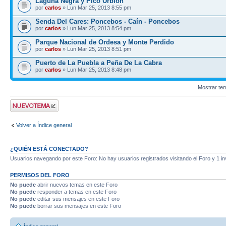
Laguna Negra y Pico Urbión
por
carlos
» Lun Mar 25, 2013 8:55 pm
Senda Del Cares: Poncebos - Caín - Poncebos
por
carlos
» Lun Mar 25, 2013 8:54 pm
Parque Nacional de Ordesa y Monte Perdido
por
carlos
» Lun Mar 25, 2013 8:51 pm
Puerto de La Puebla a Peña De La Cabra
por
carlos
» Lun Mar 25, 2013 8:48 pm
Mostrar te
Publicar un nuevo
tema
Volver a Índice general
¿QUIÉN ESTÁ CONECTADO?
Usuarios navegando por este Foro: No hay usuarios registrados visitando el Foro y 1 in
PERMISOS DEL FORO
No puede
abrir nuevos temas en este Foro
No puede
responder a temas en este Foro
No puede
editar sus mensajes en este Foro
No puede
borrar sus mensajes en este Foro