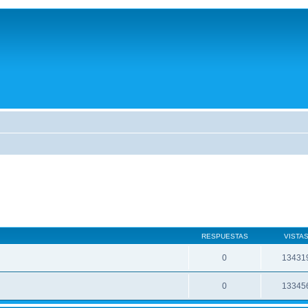
RESPUESTAS
VISTA
0
13431
0
13345