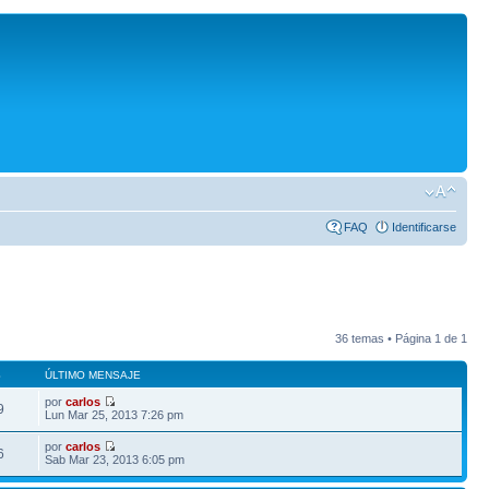
FAQ
Identificarse
36 temas • Página
1
de
1
S
ÚLTIMO MENSAJE
por
carlos
9
Lun Mar 25, 2013 7:26 pm
por
carlos
6
Sab Mar 23, 2013 6:05 pm