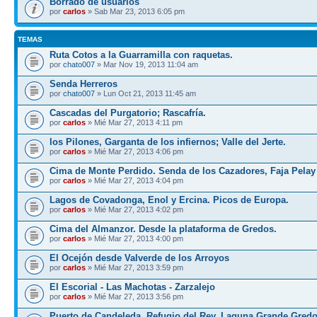
Borrado de usuarios
por
carlos
» Sab Mar 23, 2013 6:05 pm
TEMAS
Ruta Cotos a la Guarramilla con raquetas.
por
chato007
» Mar Nov 19, 2013 11:04 am
Senda Herreros
por
chato007
» Lun Oct 21, 2013 11:45 am
Cascadas del Purgatorio; Rascafría.
por
carlos
» Mié Mar 27, 2013 4:11 pm
los Pilones, Garganta de los infiernos; Valle del Jerte.
por
carlos
» Mié Mar 27, 2013 4:06 pm
Cima de Monte Perdido. Senda de los Cazadores, Faja Pelay
por
carlos
» Mié Mar 27, 2013 4:04 pm
Lagos de Covadonga, Enol y Ercina. Picos de Europa.
por
carlos
» Mié Mar 27, 2013 4:02 pm
Cima del Almanzor. Desde la plataforma de Gredos.
por
carlos
» Mié Mar 27, 2013 4:00 pm
El Ocejón desde Valverde de los Arroyos
por
carlos
» Mié Mar 27, 2013 3:59 pm
El Escorial - Las Machotas - Zarzalejo
por
carlos
» Mié Mar 27, 2013 3:56 pm
Puerto de Candeleda, Refugio del Rey, Laguna Grande Gred