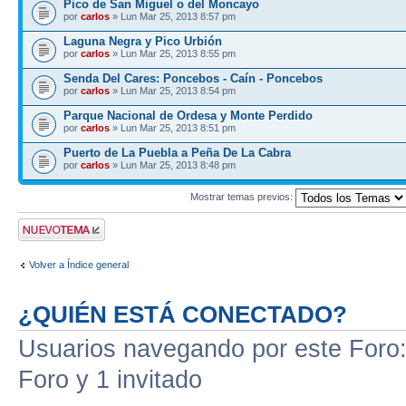
Pico de San Miguel o del Moncayo
por
carlos
» Lun Mar 25, 2013 8:57 pm
Laguna Negra y Pico Urbión
por
carlos
» Lun Mar 25, 2013 8:55 pm
Senda Del Cares: Poncebos - Caín - Poncebos
por
carlos
» Lun Mar 25, 2013 8:54 pm
Parque Nacional de Ordesa y Monte Perdido
por
carlos
» Lun Mar 25, 2013 8:51 pm
Puerto de La Puebla a Peña De La Cabra
por
carlos
» Lun Mar 25, 2013 8:48 pm
Mostrar temas previos:
Publicar un nuevo
tema
Volver a Índice general
¿QUIÉN ESTÁ CONECTADO?
Usuarios navegando por este Foro: 
Foro y 1 invitado