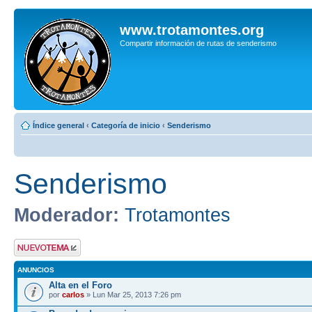
www.trotamontes.org
Compartir información de rutas de senderismo
Índice general
‹
Categoría de inicio
‹
Senderismo
Senderismo
Moderador:
Trotamontes
Publicar un nuevo
tema
ANUNCIOS
Alta en el Foro
por
carlos
» Lun Mar 25, 2013 7:26 pm