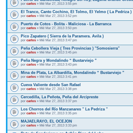
por
carlos
» Mié Mar 27, 2013 3:55 pm
El Tranco, Canto Cochino, El Tolmo, El Yelmo ( La Pedriza )
por
carlos
» Mié Mar 27, 2013 3:52 pm
Puerto de Cotos - Bolita - Maliciosa - La Barranca
por
carlos
» Mié Mar 27, 2013 3:50 pm
Pico Zapatero ( Sierra de la Paramera. Avila )
por
carlos
» Mié Mar 27, 2013 3:47 pm
Peña Cebollera Vieja ( Tres Provincias ) "Somosierra"
por
carlos
» Mié Mar 27, 2013 3:45 pm
Peña Negra y Mondalindo “ Bustarviejo ”
por
carlos
» Mié Mar 27, 2013 3:43 pm
Mina de Plata, La Albardilla, Mondalindo “ Bustarviejo ”
por
carlos
» Mié Mar 27, 2013 3:41 pm
Cueva Valiente desde San Rafael
por
carlos
» Mié Mar 27, 2013 3:38 pm
Cercedilla, La Peñota, Peña del Arcipreste
por
carlos
» Mié Mar 27, 2013 3:37 pm
Los Chorros del Río Manzanares " La Pedriza "
por
carlos
» Mié Mar 27, 2013 3:35 pm
MAJAELRAYO, EL OCEJON
por
carlos
» Mié Mar 27, 2013 3:33 pm