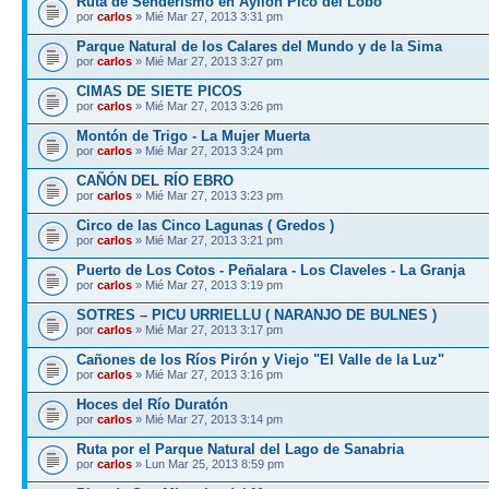
Ruta de Senderismo en Ayllón Pico del Lobo
por
carlos
» Mié Mar 27, 2013 3:31 pm
Parque Natural de los Calares del Mundo y de la Sima
por
carlos
» Mié Mar 27, 2013 3:27 pm
CIMAS DE SIETE PICOS
por
carlos
» Mié Mar 27, 2013 3:26 pm
Montón de Trigo - La Mujer Muerta
por
carlos
» Mié Mar 27, 2013 3:24 pm
CAÑÓN DEL RÍO EBRO
por
carlos
» Mié Mar 27, 2013 3:23 pm
Circo de las Cinco Lagunas ( Gredos )
por
carlos
» Mié Mar 27, 2013 3:21 pm
Puerto de Los Cotos - Peñalara - Los Claveles - La Granja
por
carlos
» Mié Mar 27, 2013 3:19 pm
SOTRES – PICU URRIELLU ( NARANJO DE BULNES )
por
carlos
» Mié Mar 27, 2013 3:17 pm
Cañones de los Ríos Pirón y Viejo "El Valle de la Luz"
por
carlos
» Mié Mar 27, 2013 3:16 pm
Hoces del Río Duratón
por
carlos
» Mié Mar 27, 2013 3:14 pm
Ruta por el Parque Natural del Lago de Sanabria
por
carlos
» Lun Mar 25, 2013 8:59 pm