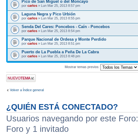
Pico de San Miguel o del Moncayo
por
carlos
» Lun Mar 25, 2013 8:57 pm
Laguna Negra y Pico Urbión
por
carlos
» Lun Mar 25, 2013 8:55 pm
Senda Del Cares: Poncebos - Caín - Poncebos
por
carlos
» Lun Mar 25, 2013 8:54 pm
Parque Nacional de Ordesa y Monte Perdido
por
carlos
» Lun Mar 25, 2013 8:51 pm
Puerto de La Puebla a Peña De La Cabra
por
carlos
» Lun Mar 25, 2013 8:48 pm
Mostrar temas previos:
Publicar un nuevo
tema
Volver a Índice general
¿QUIÉN ESTÁ CONECTADO?
Usuarios navegando por este Foro: 
Foro y 1 invitado