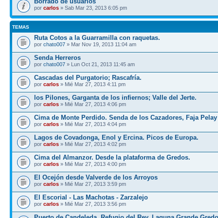
Borrado de usuarios
por
carlos
» Sab Mar 23, 2013 6:05 pm
TEMAS
Ruta Cotos a la Guarramilla con raquetas.
por
chato007
» Mar Nov 19, 2013 11:04 am
Senda Herreros
por
chato007
» Lun Oct 21, 2013 11:45 am
Cascadas del Purgatorio; Rascafría.
por
carlos
» Mié Mar 27, 2013 4:11 pm
los Pilones, Garganta de los infiernos; Valle del Jerte.
por
carlos
» Mié Mar 27, 2013 4:06 pm
Cima de Monte Perdido. Senda de los Cazadores, Faja Pelay
por
carlos
» Mié Mar 27, 2013 4:04 pm
Lagos de Covadonga, Enol y Ercina. Picos de Europa.
por
carlos
» Mié Mar 27, 2013 4:02 pm
Cima del Almanzor. Desde la plataforma de Gredos.
por
carlos
» Mié Mar 27, 2013 4:00 pm
El Ocejón desde Valverde de los Arroyos
por
carlos
» Mié Mar 27, 2013 3:59 pm
El Escorial - Las Machotas - Zarzalejo
por
carlos
» Mié Mar 27, 2013 3:56 pm
Puerto de Candeleda, Refugio del Rey, Laguna Grande Gred