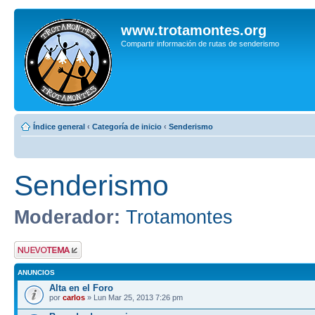
www.trotamontes.org
Compartir información de rutas de senderismo
Índice general
‹
Categoría de inicio
‹
Senderismo
Senderismo
Moderador:
Trotamontes
Publicar un nuevo
tema
ANUNCIOS
Alta en el Foro
por
carlos
» Lun Mar 25, 2013 7:26 pm