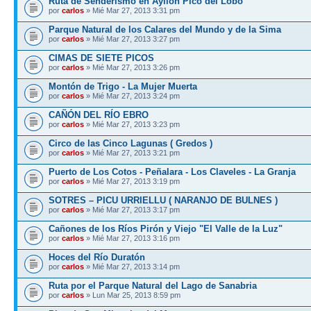
Ruta de Senderismo en Ayllón Pico del Lobo
por
carlos
» Mié Mar 27, 2013 3:31 pm
Parque Natural de los Calares del Mundo y de la Sima
por
carlos
» Mié Mar 27, 2013 3:27 pm
CIMAS DE SIETE PICOS
por
carlos
» Mié Mar 27, 2013 3:26 pm
Montón de Trigo - La Mujer Muerta
por
carlos
» Mié Mar 27, 2013 3:24 pm
CAÑÓN DEL RÍO EBRO
por
carlos
» Mié Mar 27, 2013 3:23 pm
Circo de las Cinco Lagunas ( Gredos )
por
carlos
» Mié Mar 27, 2013 3:21 pm
Puerto de Los Cotos - Peñalara - Los Claveles - La Granja
por
carlos
» Mié Mar 27, 2013 3:19 pm
SOTRES – PICU URRIELLU ( NARANJO DE BULNES )
por
carlos
» Mié Mar 27, 2013 3:17 pm
Cañones de los Ríos Pirón y Viejo "El Valle de la Luz"
por
carlos
» Mié Mar 27, 2013 3:16 pm
Hoces del Río Duratón
por
carlos
» Mié Mar 27, 2013 3:14 pm
Ruta por el Parque Natural del Lago de Sanabria
por
carlos
» Lun Mar 25, 2013 8:59 pm