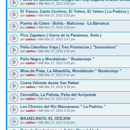
por
carlos
» Mié Mar 27, 2013 3:55 pm
El Tranco, Canto Cochino, El Tolmo, El Yelmo ( La Pedriza )
por
carlos
» Mié Mar 27, 2013 3:52 pm
Puerto de Cotos - Bolita - Maliciosa - La Barranca
por
carlos
» Mié Mar 27, 2013 3:50 pm
Pico Zapatero ( Sierra de la Paramera. Avila )
por
carlos
» Mié Mar 27, 2013 3:47 pm
Peña Cebollera Vieja ( Tres Provincias ) "Somosierra"
por
carlos
» Mié Mar 27, 2013 3:45 pm
Peña Negra y Mondalindo “ Bustarviejo ”
por
carlos
» Mié Mar 27, 2013 3:43 pm
Mina de Plata, La Albardilla, Mondalindo “ Bustarviejo ”
por
carlos
» Mié Mar 27, 2013 3:41 pm
Cueva Valiente desde San Rafael
por
carlos
» Mié Mar 27, 2013 3:38 pm
Cercedilla, La Peñota, Peña del Arcipreste
por
carlos
» Mié Mar 27, 2013 3:37 pm
Los Chorros del Río Manzanares " La Pedriza "
por
carlos
» Mié Mar 27, 2013 3:35 pm
MAJAELRAYO, EL OCEJON
por
carlos
» Mié Mar 27, 2013 3:33 pm