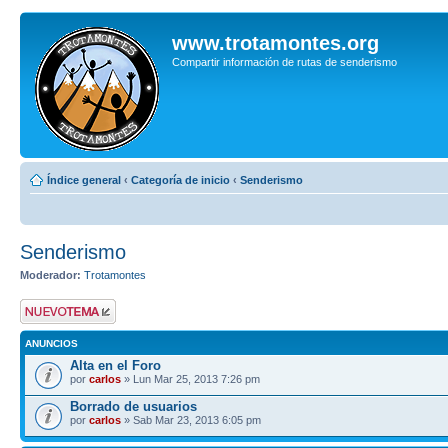
www.trotamontes.org
Compartir información de rutas de senderismo
Índice general
‹
Categoría de inicio
‹
Senderismo
Senderismo
Moderador:
Trotamontes
Publicar un nuevo
tema
ANUNCIOS
Alta en el Foro
por
carlos
» Lun Mar 25, 2013 7:26 pm
Borrado de usuarios
por
carlos
» Sab Mar 23, 2013 6:05 pm