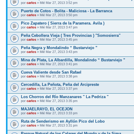
por
carlos
» Mié Mar 27, 2013 3:52 pm
Puerto de Cotos - Bolita - Maliciosa - La Barranca
por
carlos
» Mié Mar 27, 2013 3:50 pm
Pico Zapatero ( Sierra de la Paramera. Avila )
por
carlos
» Mié Mar 27, 2013 3:47 pm
Peña Cebollera Vieja ( Tres Provincias ) "Somosierra"
por
carlos
» Mié Mar 27, 2013 3:45 pm
Peña Negra y Mondalindo “ Bustarviejo ”
por
carlos
» Mié Mar 27, 2013 3:43 pm
Mina de Plata, La Albardilla, Mondalindo “ Bustarviejo ”
por
carlos
» Mié Mar 27, 2013 3:41 pm
Cueva Valiente desde San Rafael
por
carlos
» Mié Mar 27, 2013 3:38 pm
Cercedilla, La Peñota, Peña del Arcipreste
por
carlos
» Mié Mar 27, 2013 3:37 pm
Los Chorros del Río Manzanares " La Pedriza "
por
carlos
» Mié Mar 27, 2013 3:35 pm
MAJAELRAYO, EL OCEJON
por
carlos
» Mié Mar 27, 2013 3:33 pm
Ruta de Senderismo en Ayllón Pico del Lobo
por
carlos
» Mié Mar 27, 2013 3:31 pm
Parque Natural de los Calares del Mundo y de la Sima