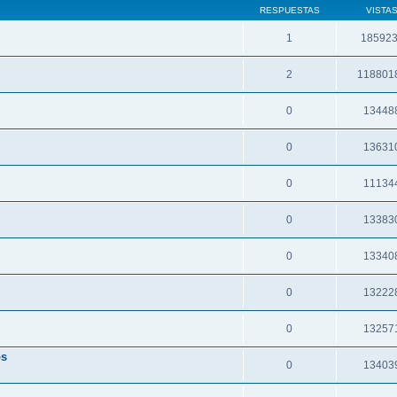
RESPUESTAS
VISTA
1
18592
2
118801
0
13448
0
13631
0
11134
0
13383
0
13340
0
13222
0
13257
os
0
13403