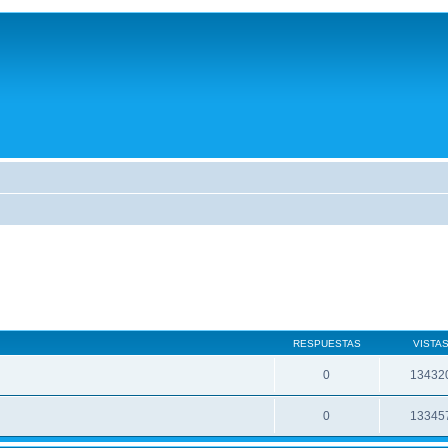
RESPUESTAS
VISTA
0
13432
0
13345