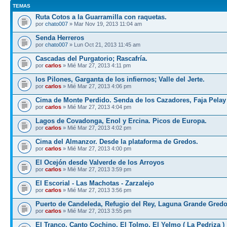
TEMAS
Ruta Cotos a la Guarramilla con raquetas.
por
chato007
» Mar Nov 19, 2013 11:04 am
Senda Herreros
por
chato007
» Lun Oct 21, 2013 11:45 am
Cascadas del Purgatorio; Rascafría.
por
carlos
» Mié Mar 27, 2013 4:11 pm
los Pilones, Garganta de los infiernos; Valle del Jerte.
por
carlos
» Mié Mar 27, 2013 4:06 pm
Cima de Monte Perdido. Senda de los Cazadores, Faja Pelay
por
carlos
» Mié Mar 27, 2013 4:04 pm
Lagos de Covadonga, Enol y Ercina. Picos de Europa.
por
carlos
» Mié Mar 27, 2013 4:02 pm
Cima del Almanzor. Desde la plataforma de Gredos.
por
carlos
» Mié Mar 27, 2013 4:00 pm
El Ocejón desde Valverde de los Arroyos
por
carlos
» Mié Mar 27, 2013 3:59 pm
El Escorial - Las Machotas - Zarzalejo
por
carlos
» Mié Mar 27, 2013 3:56 pm
Puerto de Candeleda, Refugio del Rey, Laguna Grande Gred
por
carlos
» Mié Mar 27, 2013 3:55 pm
El Tranco, Canto Cochino, El Tolmo, El Yelmo ( La Pedriza )