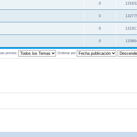
0
13163
0
13277
0
13191
0
13366
mas previos:
Ordenar por