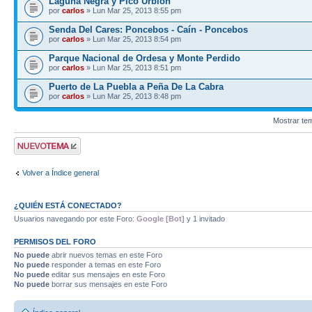
Laguna Negra y Pico Urbión
por
carlos
» Lun Mar 25, 2013 8:55 pm
Senda Del Cares: Poncebos - Caín - Poncebos
por
carlos
» Lun Mar 25, 2013 8:54 pm
Parque Nacional de Ordesa y Monte Perdido
por
carlos
» Lun Mar 25, 2013 8:51 pm
Puerto de La Puebla a Peña De La Cabra
por
carlos
» Lun Mar 25, 2013 8:48 pm
Mostrar te
Publicar un nuevo
tema
Volver a Índice general
¿QUIÉN ESTÁ CONECTADO?
Usuarios navegando por este Foro:
Google [Bot]
y 1 invitado
PERMISOS DEL FORO
No puede
abrir nuevos temas en este Foro
No puede
responder a temas en este Foro
No puede
editar sus mensajes en este Foro
No puede
borrar sus mensajes en este Foro