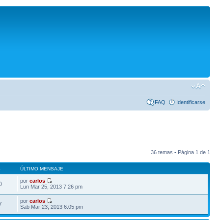
FAQ
Identificarse
36 temas • Página
1
de
1
S
ÚLTIMO MENSAJE
por
carlos
0
Lun Mar 25, 2013 7:26 pm
por
carlos
7
Sab Mar 23, 2013 6:05 pm