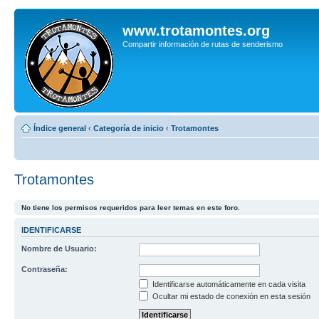
www.trotamontes.org
Compartir información de rutas de senderismo
Índice general
‹
Categoría de inicio
‹
Trotamontes
Trotamontes
No tiene los permisos requeridos para leer temas en este foro.
IDENTIFICARSE
Nombre de Usuario:
Contraseña:
Identificarse automáticamente en cada visita
Ocultar mi estado de conexión en esta sesión