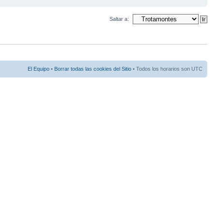
Saltar a:
El Equipo
•
Borrar todas las cookies del Sitio
• Todos los horarios son UTC