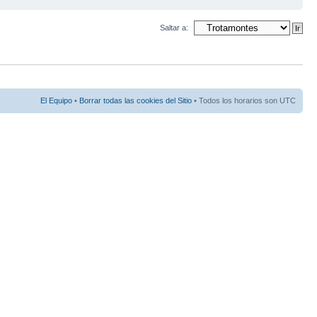
Saltar a:
El Equipo
•
Borrar todas las cookies del Sitio
• Todos los horarios son UTC