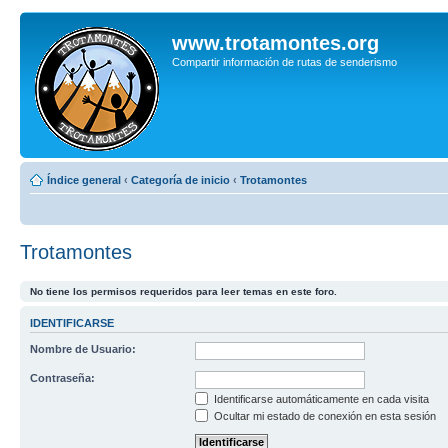
www.trotamontes.org
Compartir información de rutas de senderismo
Índice general
‹
Categoría de inicio
‹
Trotamontes
Trotamontes
No tiene los permisos requeridos para leer temas en este foro.
IDENTIFICARSE
Nombre de Usuario:
Contraseña:
Identificarse automáticamente en cada visita
Ocultar mi estado de conexión en esta sesión