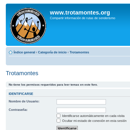
www.trotamontes.org
Compartir información de rutas de senderismo
Índice general
‹
Categoría de inicio
‹
Trotamontes
Trotamontes
No tiene los permisos requeridos para leer temas en este foro.
IDENTIFICARSE
Nombre de Usuario:
Contraseña:
Identificarse automáticamente en cada visita
Ocultar mi estado de conexión en esta sesión