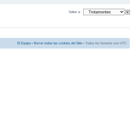
Saltar a:
El Equipo
•
Borrar todas las cookies del Sitio
• Todos los horarios son UTC