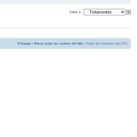
Saltar a:
El Equipo
•
Borrar todas las cookies del Sitio
• Todos los horarios son UTC