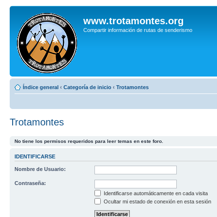
www.trotamontes.org
Compartir información de rutas de senderismo
Índice general
‹
Categoría de inicio
‹
Trotamontes
Trotamontes
No tiene los permisos requeridos para leer temas en este foro.
IDENTIFICARSE
Nombre de Usuario:
Contraseña:
Identificarse automáticamente en cada visita
Ocultar mi estado de conexión en esta sesión