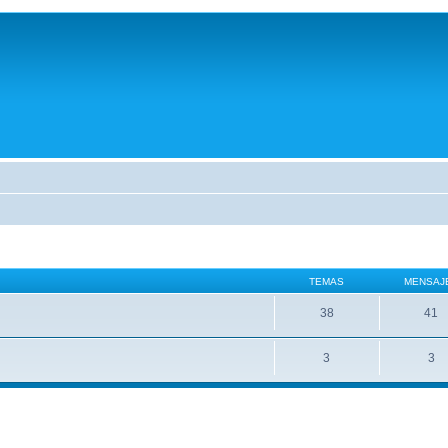
TEMAS
MENSAJ
38
41
3
3