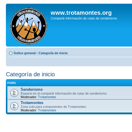
www.trotamontes.org
Compartir información de rutas de senderismo
Índice general
‹
Categoría de inicio
Categoría de inicio
FORO
Senderismo
Espacio en el compartir información de rutas de senderismo.
Moderador:
Trotamontes
Trotamontes
Zona solo para componentes de Trotamontes.
Moderador:
Trotamontes