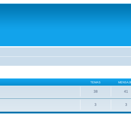
TEMAS
MENSAJ
38
41
3
3