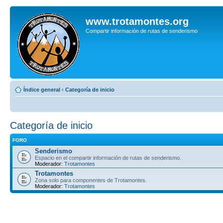
www.trotamontes.org
Compartir información de rutas de senderismo
Índice general
‹
Categoría de inicio
Categoría de inicio
FORO
Senderismo
Espacio en el compartir información de rutas de senderismo.
Moderador:
Trotamontes
Trotamontes
Zona solo para componentes de Trotamontes.
Moderador:
Trotamontes