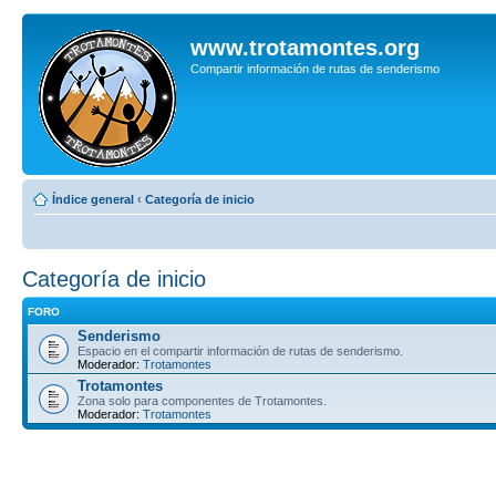
www.trotamontes.org
Compartir información de rutas de senderismo
Índice general
‹
Categoría de inicio
Categoría de inicio
FORO
Senderismo
Espacio en el compartir información de rutas de senderismo.
Moderador:
Trotamontes
Trotamontes
Zona solo para componentes de Trotamontes.
Moderador:
Trotamontes