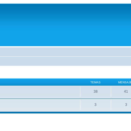
TEMAS
MENSAJ
38
41
3
3