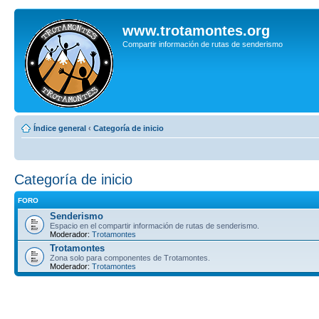
www.trotamontes.org
Compartir información de rutas de senderismo
Índice general
‹
Categoría de inicio
Categoría de inicio
FORO
Senderismo
Espacio en el compartir información de rutas de senderismo.
Moderador:
Trotamontes
Trotamontes
Zona solo para componentes de Trotamontes.
Moderador:
Trotamontes