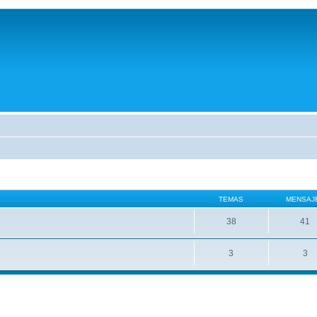
TEMAS
MENSAJ
38
41
3
3