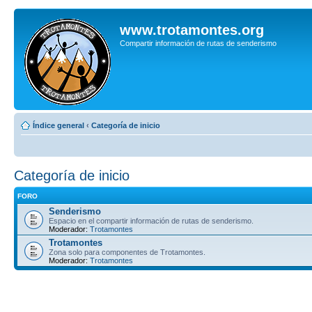
www.trotamontes.org
Compartir información de rutas de senderismo
Índice general
‹
Categoría de inicio
Categoría de inicio
FORO
Senderismo
Espacio en el compartir información de rutas de senderismo.
Moderador:
Trotamontes
Trotamontes
Zona solo para componentes de Trotamontes.
Moderador:
Trotamontes