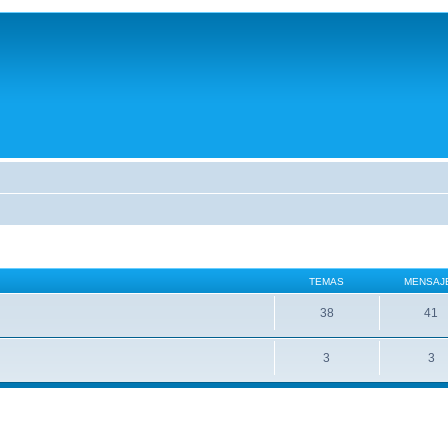
TEMAS
MENSAJ
38
41
3
3