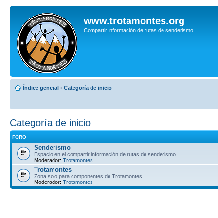
www.trotamontes.org
Compartir información de rutas de senderismo
Índice general
‹
Categoría de inicio
Categoría de inicio
FORO
Senderismo
Espacio en el compartir información de rutas de senderismo.
Moderador:
Trotamontes
Trotamontes
Zona solo para componentes de Trotamontes.
Moderador:
Trotamontes