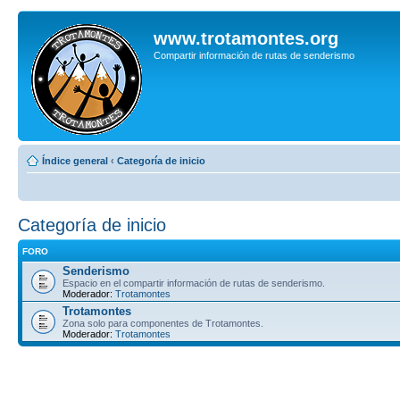
www.trotamontes.org
Compartir información de rutas de senderismo
Índice general
‹
Categoría de inicio
Categoría de inicio
FORO
Senderismo
Espacio en el compartir información de rutas de senderismo.
Moderador:
Trotamontes
Trotamontes
Zona solo para componentes de Trotamontes.
Moderador:
Trotamontes