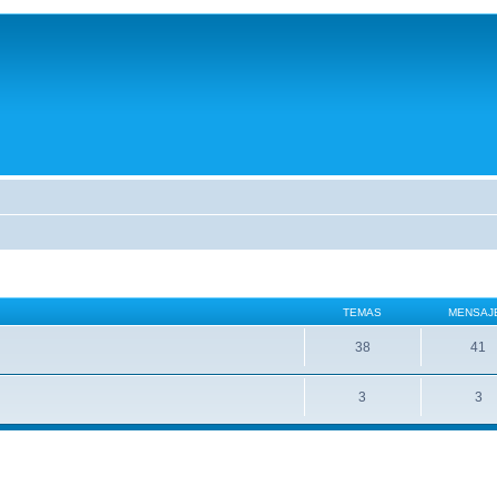
TEMAS
MENSAJ
38
41
3
3